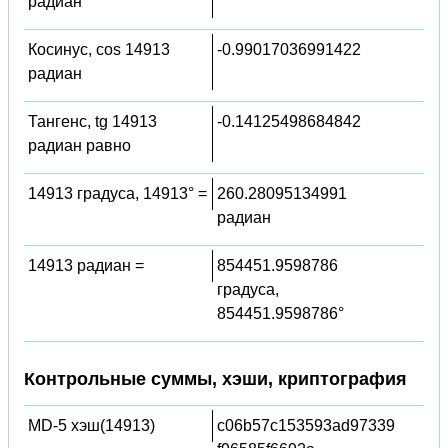
радиан
Косинус, cos 14913
-0.99017036991422
радиан
Тангенс, tg 14913
-0.14125498684842
радиан равно
14913 градуса, 14913° =
260.28095134991
радиан
14913 радиан =
854451.9598786
градуса,
854451.9598786°
Контрольные суммы, хэши, криптография
MD-5 хэш(14913)
c06b57c153593ad97339