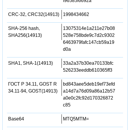
f96585f6692a
CRC-32, CRC32(14913)
1998434662
SHA-256 hash,
13075314e1a211e27b08
SHA256(14913)
528e758bde9c7d2c9302
6463979fafc147cb59a19
d0a
SHA1, SHA-1(14913)
33a2a37b30ea70133bfc
526233eeddb610365ff3
ГОСТ Р 34.11, GOST R
bd843aee5deb19ef73efd
34.11-94, GOST(14913)
a14d7a76d09a86a12b57
a0e0c2fc92d170326872
c85
Base64
MTQ5MTM=