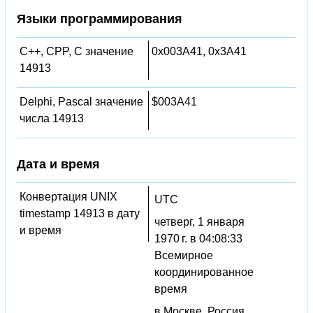
Языки программирования
C++, CPP, C значение
0x003A41, 0x3A41
14913
Delphi, Pascal значение
$003A41
числа 14913
Дата и время
Конвертация UNIX
UTC
timestamp 14913 в дату
четверг, 1 января
и время
1970 г. в 04:08:33
Всемирное
координированное
время
в Москве, Россия