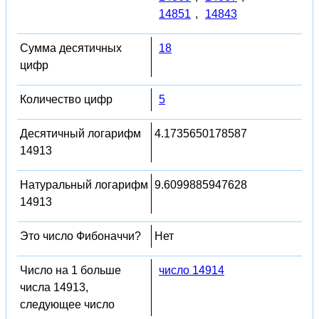
14851
,
14843
Сумма десятичных
18
цифр
Количество цифр
5
Десятичный логарифм
4.1735650178587
14913
Натуральный логарифм
9.6099885947628
14913
Это число Фибоначчи?
Нет
Число на 1 больше
число 14914
числа 14913,
следующее число