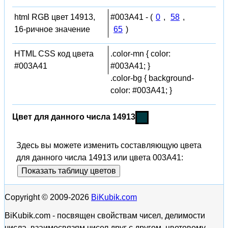
html RGB цвет 14913,
#003A41 - (
0
,
58
,
16-ричное значение
65
)
HTML CSS код цвета
.color-mn { color:
#003A41
#003A41; }
.color-bg { background-
color: #003A41; }
Цвет для данного числа 14913
Здесь вы можете изменить составляющую цвета
для данного числа 14913 или цвета 003A41:
Показать таблицу цветов
Copyright © 2009-2026
BiKubik.com
BiKubik.com - посвящен свойствам чисел, делимости
числа, взаимосвязям чисел друг с другом, цветовому