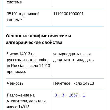
системе
35101 в двоичной
11101001000001
системе
Основные арифметические и
алгебраические свойства
Число 14913 на
четырнадцать тысяч
русском языке, number
девятьсот тринадцать
in Russian, число 14913
прописью:
Четность
Нечетное число 14913
Разложение на
3
,
3
,
1657
,
1
множители, делители
числа 14913