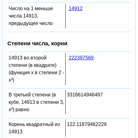
Число на 1 меньше
14912
числа 14913,
предыдущее число
Степени числа, корни
14913 во второй
222397569
степени (в квадрате)
(функция x в степени 2 -
x²)
В третьей степени (в
3316614946497
кубе, 14913 в степени 3,
x³) равно
Корень квадратный из
122.11879462229
14913