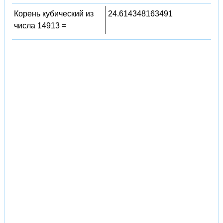
Корень кубический из
24.614348163491
числа 14913 =