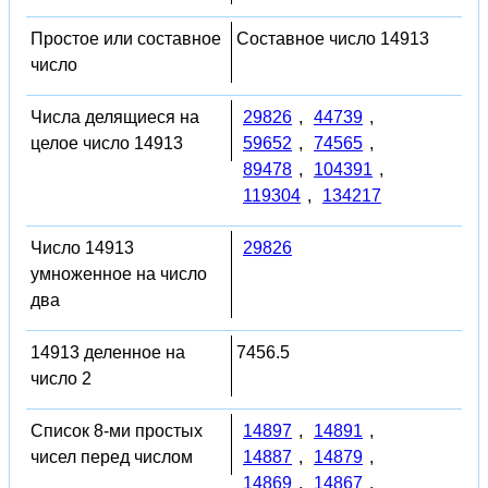
Простое или составное
Составное число 14913
число
Числа делящиеся на
29826
,
44739
,
целое число 14913
59652
,
74565
,
89478
,
104391
,
119304
,
134217
Число 14913
29826
умноженное на число
два
14913 деленное на
7456.5
число 2
Список 8-ми простых
14897
,
14891
,
чисел перед числом
14887
,
14879
,
14869
,
14867
,