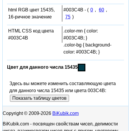
html RGB цвет 15435,
#003C4B - (
0
,
60
,
16-ричное значение
75
)
HTML CSS код цвета
.color-mn { color:
#003C4B
#003C4B; }
.color-bg { background-
color: #003C4B; }
Цвет для данного числа 15435
Здесь вы можете изменить составляющую цвета
для данного числа 15435 или цвета 003C4B:
Показать таблицу цветов
Copyright © 2009-2026
BiKubik.com
BiKubik.com - посвящен свойствам чисел, делимости
числа, взаимосвязям чисел друг с другом, цветовому