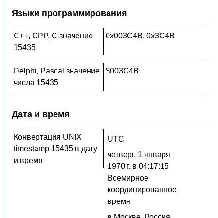
Языки программирования
C++, CPP, C значение
0x003C4B, 0x3C4B
15435
Delphi, Pascal значение
$003C4B
числа 15435
Дата и время
Конвертация UNIX
UTC
timestamp 15435 в дату
четверг, 1 января
и время
1970 г. в 04:17:15
Всемирное
координированное
время
в Москве, Россия