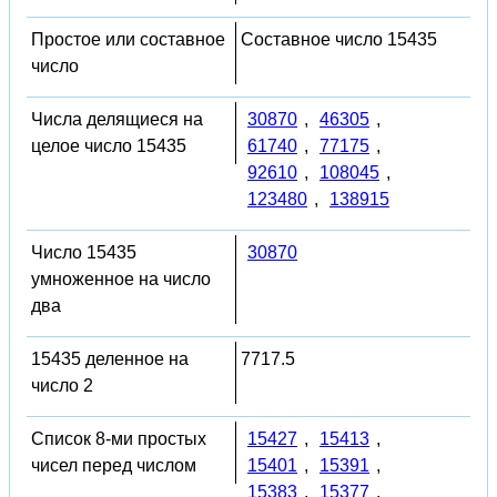
Простое или составное
Составное число 15435
число
Числа делящиеся на
30870
,
46305
,
целое число 15435
61740
,
77175
,
92610
,
108045
,
123480
,
138915
Число 15435
30870
умноженное на число
два
15435 деленное на
7717.5
число 2
Список 8-ми простых
15427
,
15413
,
чисел перед числом
15401
,
15391
,
15383
,
15377
,