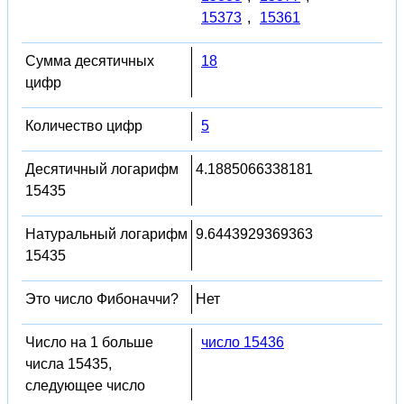
15373
,
15361
Сумма десятичных
18
цифр
Количество цифр
5
Десятичный логарифм
4.1885066338181
15435
Натуральный логарифм
9.6443929369363
15435
Это число Фибоначчи?
Нет
Число на 1 больше
число 15436
числа 15435,
следующее число