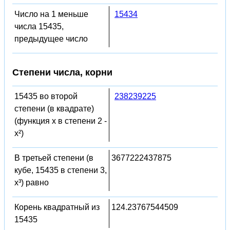
Число на 1 меньше
15434
числа 15435,
предыдущее число
Степени числа, корни
15435 во второй
238239225
степени (в квадрате)
(функция x в степени 2 -
x²)
В третьей степени (в
3677222437875
кубе, 15435 в степени 3,
x³) равно
Корень квадратный из
124.23767544509
15435