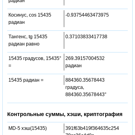
радиан
Косинус, cos 15435
-0.93754463473975
радиан
Тангенс, tg 15435
0.37103833417738
радиан равно
15435 градусов, 15435°
269.39157004532
=
радиан
15435 радиан =
884360.35678443
градуса,
884360.35678443°
Контрольные суммы, хэши, криптография
MD-5 хэш(15435)
391f63b419f364635c254