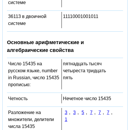
системе
36113 в двоичной
11110001001011
системе
Основные арифметические и
алгебраические свойства
Число 15435 на
пятнадцать тысяч
русском языке, number
четыреста тридцать
in Russian, число 15435
пять
прописью:
Четность
Нечетное число 15435
Разложение на
3
,
3
,
5
,
7
,
7
,
7
,
множители, делители
1
числа 15435