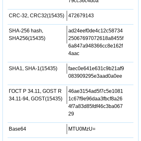
79cc36c4d0a
CRC-32, CRC32(15435)
472679143
SHA-256 hash,
ad24eef0de4c12c58734
SHA256(15435)
25067697072618a8455f
6a847a948366cc8e162f
4aac
SHA1, SHA-1(15435)
faec0e641e631c9b21af9
083909295e3aad0a0ee
ГОСТ Р 34.11, GOST R
46ae3154ad5f7c5e1081
34.11-94, GOST(15435)
1c67f9e96daa3fbcf8a26
4f7a83d85fdf46c3ba067
29
Base64
MTU0MzU=