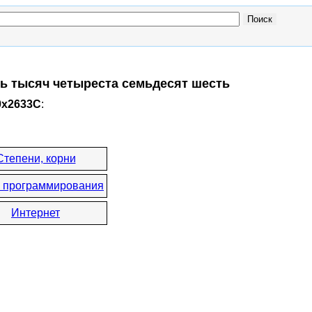
ть тысяч четыреста семьдесят шесть
0x2633C
:
Степени, корни
 программирования
Интернет