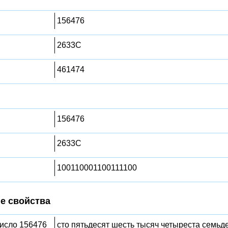
156476
2633C
461474
156476
2633C
100110001100111100
е свойства
число 156476
сто пятьдесят шесть тысяч четыреста семьд