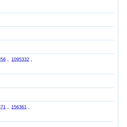
856
,
1095332
,
371
,
156361
,