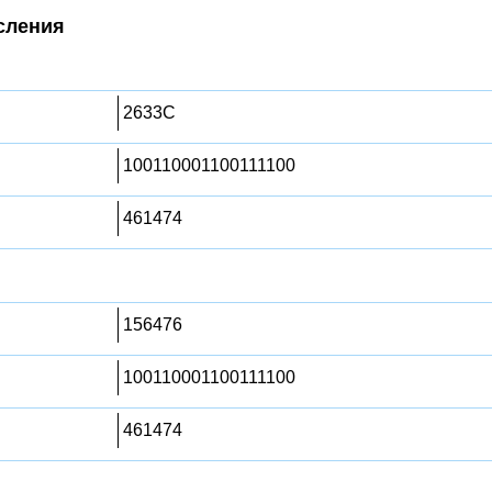
сления
2633C
100110001100111100
461474
156476
100110001100111100
461474