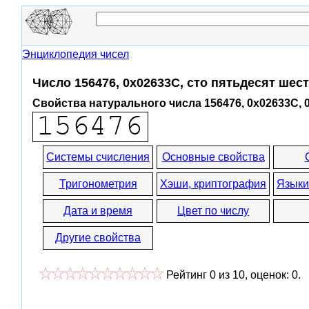
Энциклопедия чисел
Число 156476, 0x02633C, сто пятьдесят шес
Свойства натурального числа 156476, 0x02633C, 
Системы счисления
Основные свойства
Тригонометрия
Хэши, криптография
Языки
Дата и время
Цвет по числу
Другие свойства
Рейтинг
0
из
10
, оценок:
0
.