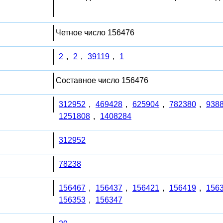
Четное число 156476
2
,
2
,
39119
,
1
Составное число 156476
312952
,
469428
,
625904
,
782380
,
938
1251808
,
1408284
312952
78238
156467
,
156437
,
156421
,
156419
,
156
156353
,
156347