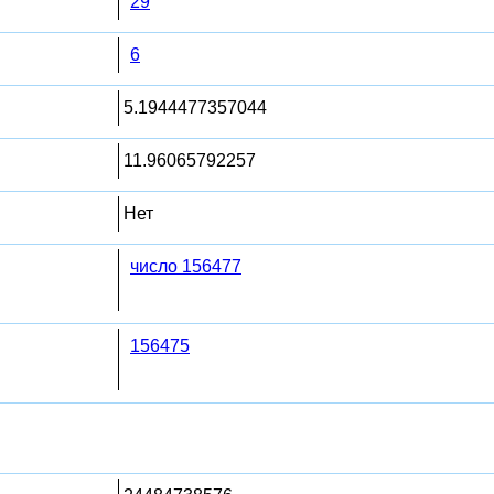
29
6
5.1944477357044
11.96065792257
Нет
число 156477
156475