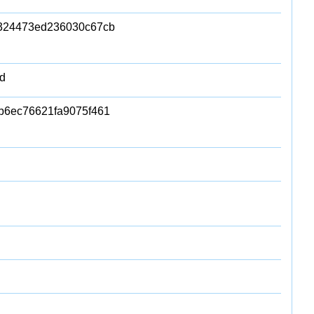
8324473ed236030c67cb
d
b6ec76621fa9075f461