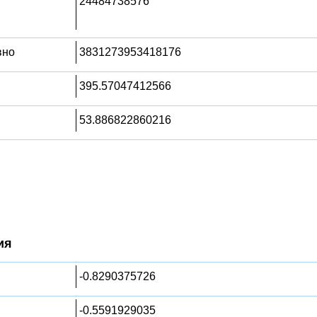
24484738576
вно
3831273953418176
395.57047412566
53.886822860216
ия
-0.8290375726
-0.5591929035