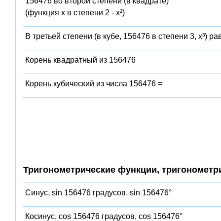
156476 во второй степени (в квадрате)
(функция x в степени 2 - x²)
В третьей степени (в кубе, 156476 в степени 3, x³) ра
Корень квадратный из 156476
Корень кубический из числа 156476 =
Тригонометрические функции, тригонометр
Синус, sin 156476 градусов, sin 156476°
Косинус, cos 156476 градусов, cos 156476°