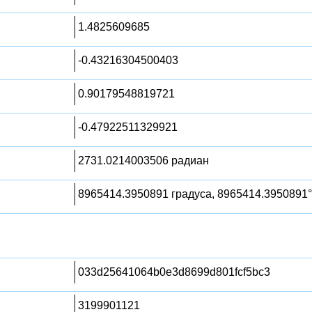
1.4825609685
-0.43216304500403
0.90179548819721
-0.47922511329921
2731.0214003506 радиан
8965414.3950891 градуса, 8965414.3950891°
033d25641064b0e3d8699d801fcf5bc3
3199901121