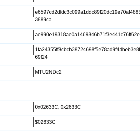
e6597cd2dfdc3c099a1ddc89f20dc19e70af48
3889ca
ae990e19318ae0a1469846b71f3e441c76ff62e
1fa24355ff8cbcb38724698f5e78ad9f44beb3e8
69f24
MTU2NDc2
0x02633C, 0x2633C
$02633C