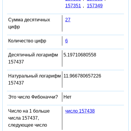
157351
,
157349
Сумма десятичных
27
цифр
Количество цифр
6
Десятичный логарифм
5.19710680558
157437
Натуральный логарифм
11.966780657226
157437
Это число Фибоначчи?
Нет
Число на 1 больше
число 157438
числа 157437,
следующее число