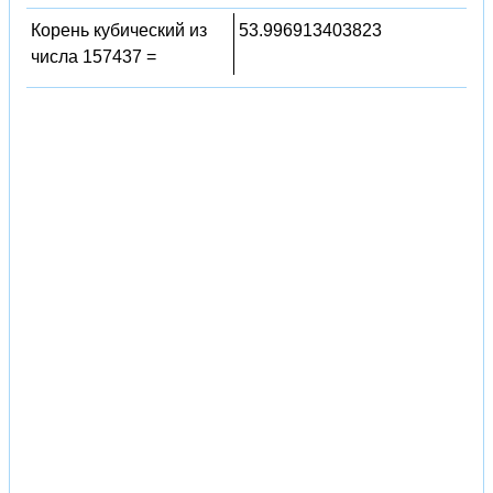
Корень кубический из
53.996913403823
числа 157437 =