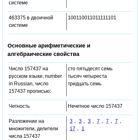
системе
463375 в двоичной
100110011011111101
системе
Основные арифметические и
алгебраические свойства
Число 157437 на
сто пятьдесят семь
русском языке, number
тысяч четыреста
in Russian, число
тридцать семь
157437 прописью:
Четность
Нечетное число 157437
Разложение на
3
,
3
,
3
,
7
,
7
,
7
,
множители, делители
17
,
1
числа 157437