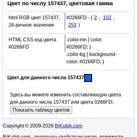
Цвет по числу 157437, цветовая гамма
html RGB цвет 157437,
#0266FD - (
2
,
102
,
16-ричное значение
253
)
HTML CSS код цвета
.color-mn { color:
#0266FD
#0266FD; }
.color-bg { background-
color: #0266FD; }
Цвет для данного числа 157437
Здесь вы можете изменить составляющую цвета
для данного числа 157437 или цвета 0266FD:
Показать таблицу цветов
Copyright © 2009-2026
BiKubik.com
BiKubik.com - посвящен свойствам чисел, делимости