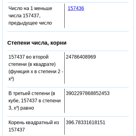
Число на 1 меньше
157436
числа 157437,
предыдущее число
Степени числа, корни
157437 во второй
24786408969
степени (в квадрате)
(функция x в степени 2 -
x²)
В третьей степени (в
3902297868852453
кубе, 157437 в степени
3, x³) равно
Корень квадратный из
396.78331618151
157437