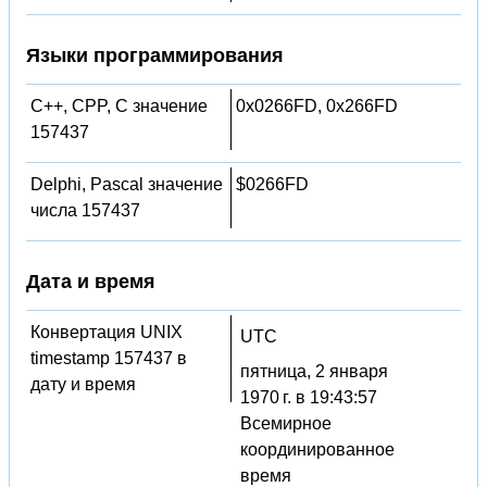
Языки программирования
C++, CPP, C значение
0x0266FD, 0x266FD
157437
Delphi, Pascal значение
$0266FD
числа 157437
Дата и время
Конвертация UNIX
UTC
timestamp 157437 в
пятница, 2 января
дату и время
1970 г. в 19:43:57
Всемирное
координированное
время