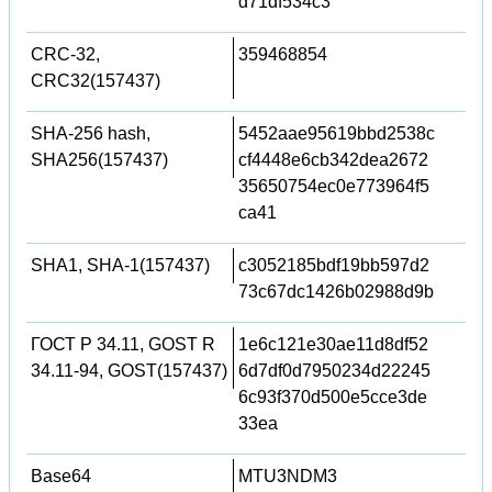
d71df534c3
CRC-32,
359468854
CRC32(157437)
SHA-256 hash,
5452aae95619bbd2538c
SHA256(157437)
cf4448e6cb342dea2672
35650754ec0e773964f5
ca41
SHA1, SHA-1(157437)
c3052185bdf19bb597d2
73c67dc1426b02988d9b
ГОСТ Р 34.11, GOST R
1e6c121e30ae11d8df52
34.11-94, GOST(157437)
6d7df0d7950234d22245
6c93f370d500e5cce3de
33ea
Base64
MTU3NDM3