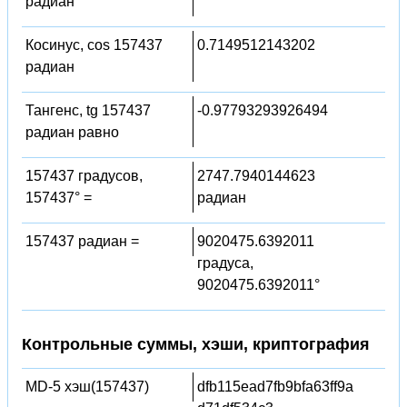
радиан
Косинус, cos 157437
0.7149512143202
радиан
Тангенс, tg 157437
-0.97793293926494
радиан равно
157437 градусов,
2747.7940144623
157437° =
радиан
157437 радиан =
9020475.6392011
градуса,
9020475.6392011°
Контрольные суммы, хэши, криптография
MD-5 хэш(157437)
dfb115ead7fb9bfa63ff9a