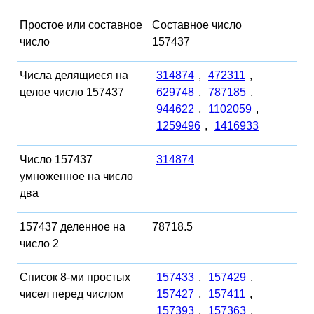
Простое или составное
Составное число
число
157437
Числа делящиеся на
314874
,
472311
,
целое число 157437
629748
,
787185
,
944622
,
1102059
,
1259496
,
1416933
Число 157437
314874
умноженное на число
два
157437 деленное на
78718.5
число 2
Список 8-ми простых
157433
,
157429
,
чисел перед числом
157427
,
157411
,
157393
,
157363
,