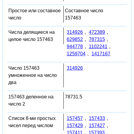
Простое или составное
Составное число
число
157463
Числа делящиеся на
314926
,
472389
,
целое число 157463
629852
,
787315
,
944778
,
1102241
,
1259704
,
1417167
Число 157463
314926
умноженное на число
два
157463 деленное на
78731.5
число 2
Список 8-ми простых
157457
,
157433
,
чисел перед числом
157429
,
157427
,
157411
,
157393
,