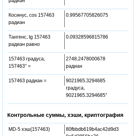
радиан
Косинус, cos 157463
0.99567705826075
радиан
Тангенс, tg 157463
0.09328596815786
радиан равно
157463 градуса,
2748.2478000678
157463° =
радиан
157463 радиан =
9021965.3294685
градуса,
9021965.3294685°
Контрольные суммы, хэши, криптография
MD-5 хэш(157463)
80fbbdb619b4ac42d9d3