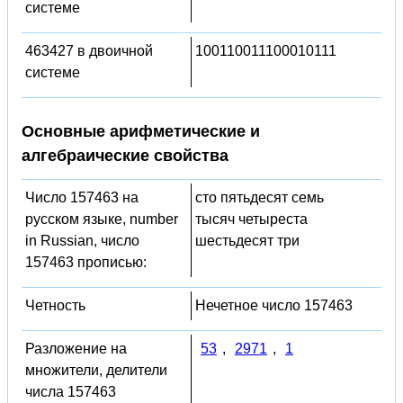
системе
463427 в двоичной
100110011100010111
системе
Основные арифметические и
алгебраические свойства
Число 157463 на
сто пятьдесят семь
русском языке, number
тысяч четыреста
in Russian, число
шестьдесят три
157463 прописью:
Четность
Нечетное число 157463
Разложение на
53
,
2971
,
1
множители, делители
числа 157463