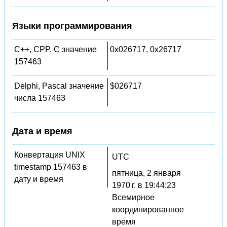
Языки программирования
C++, CPP, C значение
0x026717, 0x26717
157463
Delphi, Pascal значение
$026717
числа 157463
Дата и время
Конвертация UNIX
UTC
timestamp 157463 в
пятница, 2 января
дату и время
1970 г. в 19:44:23
Всемирное
координированное
время