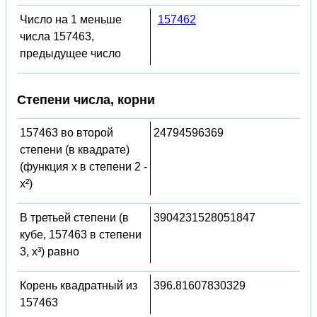
Число на 1 меньше
157462
числа 157463,
предыдущее число
Степени числа, корни
157463 во второй
24794596369
степени (в квадрате)
(функция x в степени 2 -
x²)
В третьей степени (в
3904231528051847
кубе, 157463 в степени
3, x³) равно
Корень квадратный из
396.81607830329
157463