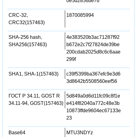
0e5d2856be76
CRC-32,
1870085994
CRC32(157463)
SHA-256 hash,
4e383520b3ac71287f92
SHA256(157463)
b672e2c7f27824de39be
200cdab2025d8c6c6aae
299f
SHA1, SHA-1(157463)
c39f5399ba367efc9e3d6
3d8642b5508560eef56
ГОСТ Р 34.11, GOST R
5d849a0d6d11fc09c8f1e
34.11-94, GOST(157463)
e414f82040a772c48e3b
10873ffde9604ec67133e
23
Base64
MTU3NDYz