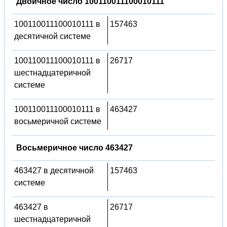
Двоичное число 100110011100010111
100110011100010111 в
157463
десятичной системе
100110011100010111 в
26717
шестнадцатеричной
системе
100110011100010111 в
463427
восьмеричной системе
Восьмеричное число 463427
463427 в десятичной
157463
системе
463427 в
26717
шестнадцатеричной