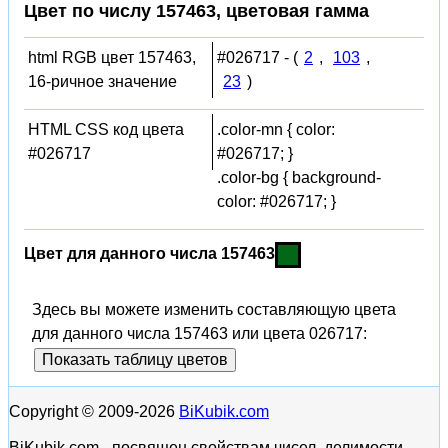
Цвет по числу 157463, цветовая гамма
html RGB цвет 157463,
#026717 - (
2
,
103
,
16-ричное значение
23
)
HTML CSS код цвета
.color-mn { color:
#026717
#026717; }
.color-bg { background-
color: #026717; }
Цвет для данного числа 157463
Здесь вы можете изменить составляющую цвета
для данного числа 157463 или цвета 026717:
Показать таблицу цветов
Copyright © 2009-2026
BiKubik.com
BiKubik.com - посвящен свойствам чисел, делимости