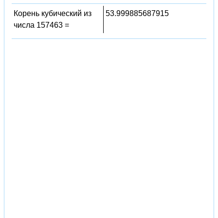
Корень кубический из
53.999885687915
числа 157463 =