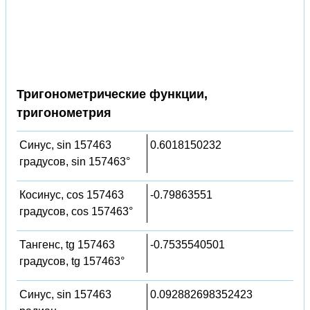
Тригонометрические функции,
тригонометрия
Синус, sin 157463
0.6018150232
градусов, sin 157463°
Косинус, cos 157463
-0.79863551
градусов, cos 157463°
Тангенс, tg 157463
-0.7535540501
градусов, tg 157463°
Синус, sin 157463
0.092882698352423