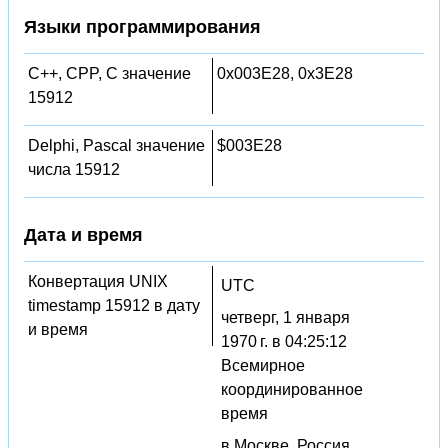
Языки программирования
C++, CPP, C значение
0x003E28, 0x3E28
15912
Delphi, Pascal значение
$003E28
числа 15912
Дата и время
Конвертация UNIX
UTC
timestamp 15912 в дату
четверг, 1 января
и время
1970 г. в 04:25:12
Всемирное
координированное
время
в Москве, Россия