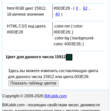
html RGB цвет 15912,
#003E28 - (
0
,
62
,
16-ричное значение
40
)
HTML CSS код цвета
.color-mn { color:
#003E28
#003E28; }
.color-bg { background-
color: #003E28; }
Цвет для данного числа 15912
Здесь вы можете изменить составляющую цвета
для данного числа 15912 или цвета 003E28:
Показать таблицу цветов
Copyright © 2009-2026
BiKubik.com
BiKubik.com - посвящен свойствам чисел, делимости
числа, взаимосвязям чисел друг с другом, цветовому