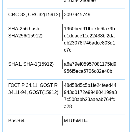
a1d3a42e089e
CRC-32, CRC32(15912)
3097945749
SHA-256 hash,
1960bed91fbc7fe6fa79b
SHA256(15912)
d1ddace11c22438bf2da
db23078f746adce803d1
c7c
SHA1, SHA-1(15912)
a6a79ef05957081175fd9
956f5eca5706c82e40b
ГОСТ Р 34.11, GOST R
48d58d5c5b1fe24feed44
34.11-94, GOST(15912)
943d0172e994804199a3
7c508abb23aaeab764fc
a28
Base64
MTU5MTI=