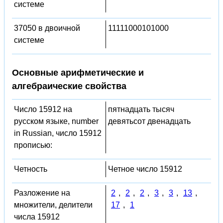
системе
37050 в двоичной
11111000101000
системе
Основные арифметические и
алгебраические свойства
Число 15912 на
пятнадцать тысяч
русском языке, number
девятьсот двенадцать
in Russian, число 15912
прописью:
Четность
Четное число 15912
Разложение на
2
,
2
,
2
,
3
,
3
,
13
,
множители, делители
17
,
1
числа 15912