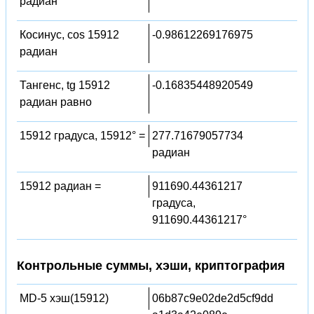
радиан
Косинус, cos 15912
-0.98612269176975
радиан
Тангенс, tg 15912
-0.16835448920549
радиан равно
15912 градуса, 15912° =
277.71679057734
радиан
15912 радиан =
911690.44361217
градуса,
911690.44361217°
Контрольные суммы, хэши, криптография
MD-5 хэш(15912)
06b87c9e02de2d5cf9dd