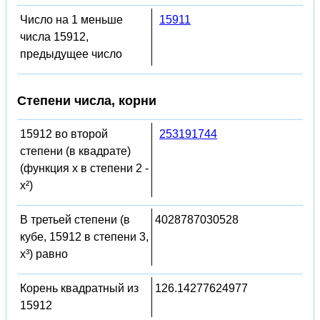
Число на 1 меньше
15911
числа 15912,
предыдущее число
Степени числа, корни
15912 во второй
253191744
степени (в квадрате)
(функция x в степени 2 -
x²)
В третьей степени (в
4028787030528
кубе, 15912 в степени 3,
x³) равно
Корень квадратный из
126.14277624977
15912