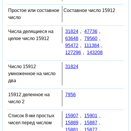
Простое или составное
Составное число 15912
число
Числа делящиеся на
31824
,
47736
,
целое число 15912
63648
,
79560
,
95472
,
111384
,
127296
,
143208
Число 15912
31824
умноженное на число
два
15912 деленное на
7956
число 2
Список 8-ми простых
15907
,
15901
,
чисел перед числом
15889
,
15887
,
15881
,
15877
,