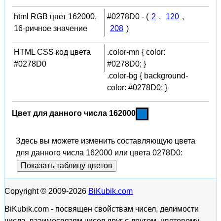
html RGB цвет 162000,
#0278D0 - (
2
,
120
,
16-ричное значение
208
)
HTML CSS код цвета
.color-mn { color:
#0278D0
#0278D0; }
.color-bg { background-
color: #0278D0; }
Цвет для данного числа 162000
Здесь вы можете изменить составляющую цвета
для данного числа 162000 или цвета 0278D0:
Показать таблицу цветов
Copyright © 2009-2026
BiKubik.com
BiKubik.com - посвящен свойствам чисел, делимости
числа, взаимосвязям чисел друг с другом, цветовому