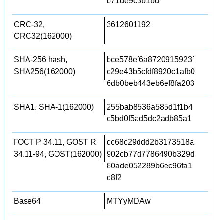
b71de9c3b1bd
CRC-32,
3612601192
CRC32(162000)
SHA-256 hash,
bce578ef6a8720915923f
SHA256(162000)
c29e43b5cfdf8920c1afb0
6db0beb443eb6ef8fa203
SHA1, SHA-1(162000)
255bab8536a585d1f1b4
c5bd0f5ad5dc2adb85a1
ГОСТ Р 34.11, GOST R
dc68c29ddd2b3173518a
34.11-94, GOST(162000)
902cb77d7786490b329d
80ade052289b6ec96fa1
d8f2
Base64
MTYyMDAw