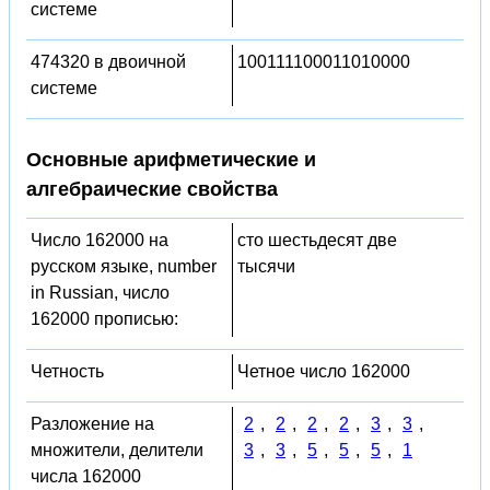
системе
474320 в двоичной
100111100011010000
системе
Основные арифметические и
алгебраические свойства
Число 162000 на
сто шестьдесят две
русском языке, number
тысячи
in Russian, число
162000 прописью:
Четность
Четное число 162000
Разложение на
2
,
2
,
2
,
2
,
3
,
3
,
множители, делители
3
,
3
,
5
,
5
,
5
,
1
числа 162000