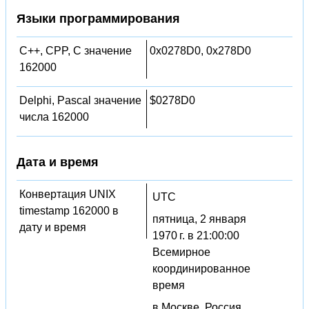
Языки программирования
C++, CPP, C значение
0x0278D0, 0x278D0
162000
Delphi, Pascal значение
$0278D0
числа 162000
Дата и время
Конвертация UNIX
UTC
timestamp 162000 в
пятница, 2 января
дату и время
1970 г. в 21:00:00
Всемирное
координированное
время
в Москве, Россия