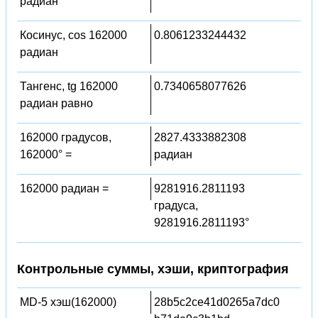
радиан
Косинус, cos 162000
0.8061233244432
радиан
Тангенс, tg 162000
0.7340658077626
радиан равно
162000 градусов,
2827.4333882308
162000° =
радиан
162000 радиан =
9281916.2811193
градуса,
9281916.2811193°
Контрольные суммы, хэши, криптография
MD-5 хэш(162000)
28b5c2ce41d0265a7dc0