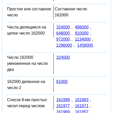
Простое или составное
Составное число
число
162000
Числа делящиеся на
324000
,
486000
,
целое число 162000
648000
,
810000
,
972000
,
1134000
,
1296000
,
1458000
Число 162000
324000
умноженное на число
два
162000 деленное на
81000
число 2
Список 8-ми простых
161999
,
161983
,
чисел перед числом
161977
,
161971
,
161969
,
161957
,