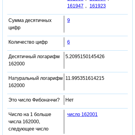
161947
,
161923
Сумма десятичных
9
цифр
Количество цифр
6
Десятичный логарифм
5.2095150145426
162000
Натуральный логарифм
11.995351614215
162000
Это число Фибоначчи?
Нет
Число на 1 больше
число 162001
числа 162000,
следующее число