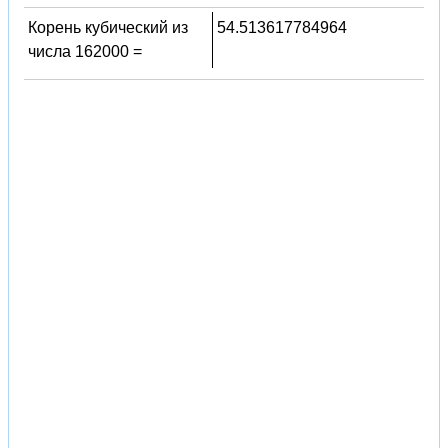
Корень кубический из
54.513617784964
числа 162000 =