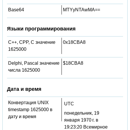
Base64
MTYyNTAwMA==
Языки программирования
C++, CPP, C значение
0x18CBA8
1625000
Delphi, Pascal значение
$18CBA8
числа 1625000
Дата и время
Конвертация UNIX
UTC
timestamp 1625000 в
понедельник, 19
дату и время
января 1970 г. в
19:23:20 Всемирное