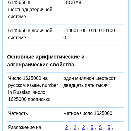
6145650 в
18CBA8
шестнадцатеричной
системе
6145650 в двоичной
11000110010111010100
системе
0
Основные арифметические и
алгебраические свойства
Число 1625000 на
один миллион шестьсот
русском языке, number
двадцать пять тысяч
in Russian, число
1625000 прописью:
Четность
Четное число 1625000
Разложение на
2
,
2
,
2
,
5
,
5
,
5
,