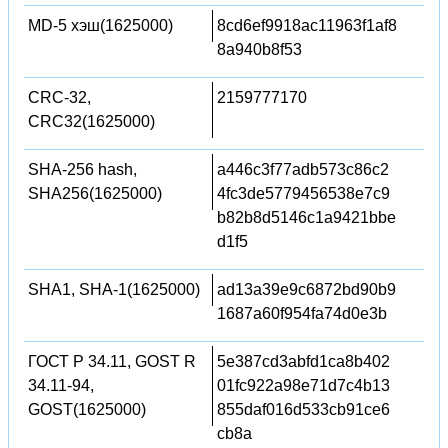
MD-5 хэш(1625000)
8cd6ef9918ac11963f1af8
8a940b8f53
CRC-32,
2159777170
CRC32(1625000)
SHA-256 hash,
a446c3f77adb573c86c2
SHA256(1625000)
4fc3de5779456538e7c9
b82b8d5146c1a9421bbe
d1f5
SHA1, SHA-1(1625000)
ad13a39e9c6872bd90b9
1687a60f954fa74d0e3b
ГОСТ Р 34.11, GOST R
5e387cd3abfd1ca8b402
34.11-94,
01fc922a98e71d7c4b13
GOST(1625000)
855daf016d533cb91ce6
cb8a