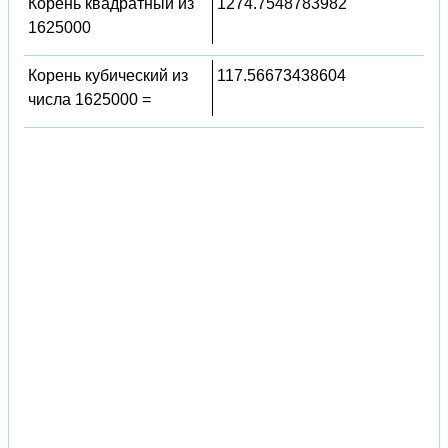
Корень квадратный из
1274.7548783982
1625000
Корень кубический из
117.56673438604
числа 1625000 =