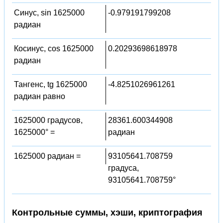
Синус, sin 1625000
-0.979191799208
радиан
Косинус, cos 1625000
0.20293698618978
радиан
Тангенс, tg 1625000
-4.8251026961261
радиан равно
1625000 градусов,
28361.600344908
1625000° =
радиан
1625000 радиан =
93105641.708759
градуса,
93105641.708759°
Контрольные суммы, хэши, криптография