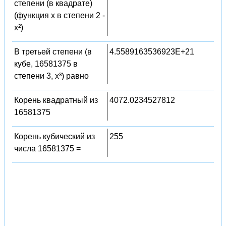
степени (в квадрате)
(функция x в степени 2 -
x²)
В третьей степени (в
4.5589163536923E+21
кубе, 16581375 в
степени 3, x³) равно
Корень квадратный из
4072.0234527812
16581375
Корень кубический из
255
числа 16581375 =