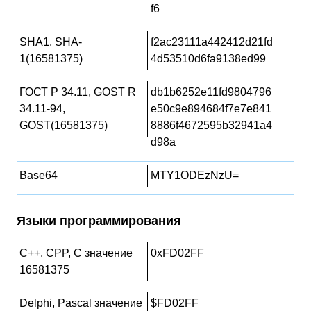
f6
SHA1, SHA-
f2ac23111a442412d21fd
1(16581375)
4d53510d6fa9138ed99
ГОСТ Р 34.11, GOST R
db1b6252e11fd9804796
34.11-94,
e50c9e894684f7e7e841
GOST(16581375)
8886f4672595b32941a4
d98a
Base64
MTY1ODEzNzU=
Языки программирования
C++, CPP, C значение
0xFD02FF
16581375
Delphi, Pascal значение
$FD02FF