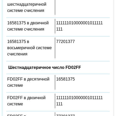
шестнадцатеричной
системе счисления
16581375 в двоичной
111111010000001011111
системе счисления
111
16581375 в
77201377
восьмеричной системе
счисления
Шестнадцатеричное число FD02FF
FD02FF в десятичной
16581375
системе
FD02FF в двоичной
111111010000001011111
системе
111