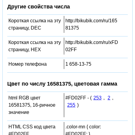
Другие свойства числа
Короткая ссылка на эту
http://bikubik.com/ru/165
страницу, DEC
81375
Короткая ссылка на эту
http://bikubik.com/ru/xFD
страницу, HEX
02FF
Номер телефона
1 658-13-75
Цвет по числу 16581375, цветовая гамма
html RGB цвет
#FD02FF - (
253
,
2
,
16581375, 16-ричное
255
)
значение
HTML CSS код цвета
.color-mn { color:
#FD02FF
#FD02FF; }