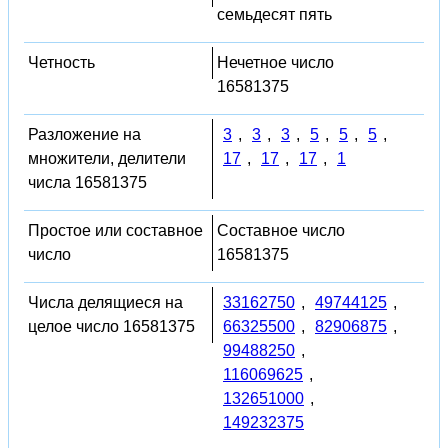
семьдесят пять
Четность
Нечетное число
16581375
Разложение на
3
,
3
,
3
,
5
,
5
,
5
,
множители, делители
17
,
17
,
17
,
1
числа 16581375
Простое или составное
Составное число
число
16581375
Числа делящиеся на
33162750
,
49744125
,
целое число 16581375
66325500
,
82906875
,
99488250
,
116069625
,
132651000
,
149232375