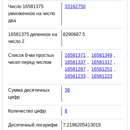
Число 16581375
33162750
умноженное на число
два
16581375 деленное на
8290687.5
число 2
Список 8-ми простых
16581371
,
16581349
,
чисел перед числом
16581337
,
16581317
,
16581287
,
16581251
,
16581233
,
16581223
Сумма десятичных
36
цифр
Количество цифр
8
Десятичный логарифм
7.2196205413019