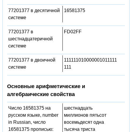
77201377 в десятичной
16581375
системе
77201377 в
FD02FF
шестнадцатеричной
системе
77201377 в двоичной
111111010000001011111
системе
111
Основные арифметические и
алгебраические свойства
Число 16581375 на
шестнадцать
русском языке, number
миллионов пятьсот
in Russian, число
восемьдесят одна
16581375 прописью:
тысяча триста