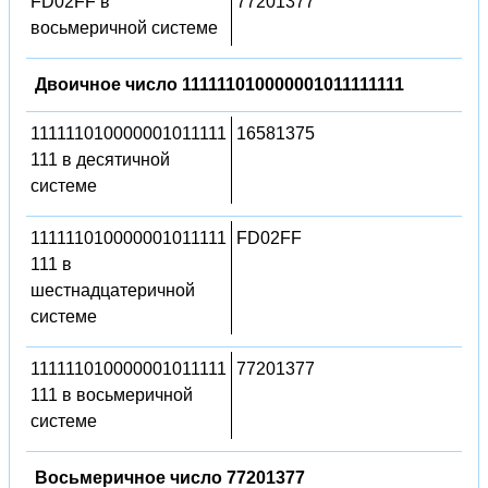
FD02FF в
77201377
восьмеричной системе
Двоичное число 111111010000001011111111
111111010000001011111
16581375
111 в десятичной
системе
111111010000001011111
FD02FF
111 в
шестнадцатеричной
системе
111111010000001011111
77201377
111 в восьмеричной
системе
Восьмеричное число 77201377