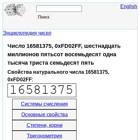
English
Энциклопедия чисел
Число 16581375, 0xFD02FF, шестнадцать
миллионов пятьсот восемьдесят одна
тысяча триста семьдесят пять
Свойства натурального числа 16581375,
0xFD02FF
:
Системы счисления
Основные свойства
Степени, корни
Тригонометрия