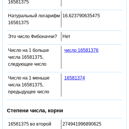
16581375
Натуральный логарифм
16.623790635475
16581375
Это число Фибоначчи?
Нет
Число на 1 больше
число 16581376
числа 16581375,
следующее число
Число на 1 меньше
16581374
числа 16581375,
предыдущее число
Степени числа, корни
16581375 во второй
274941996890625