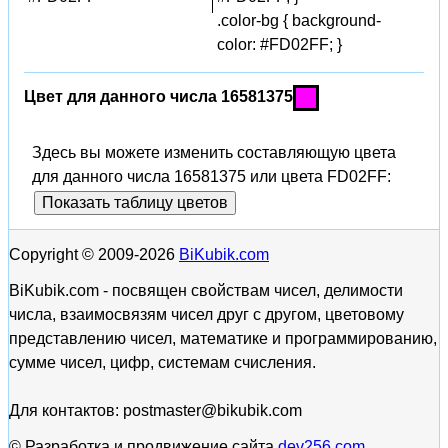
.color-bg { background-
color: #FD02FF; }
Цвет для данного числа 16581375
Здесь вы можете изменить составляющую цвета
для данного числа 16581375 или цвета FD02FF:
Показать таблицу цветов
Copyright © 2009-2026
BiKubik.com
BiKubik.com - посвящен свойствам чисел, делимости
числа, взаимосвязям чисел друг с другом, цветовому
представлению чисел, математике и программированию,
сумме чисел, цифр, системам счисления.
Для контактов: postmaster@bikubik.com
© Разработка и продвижение сайта
dev256.com
.