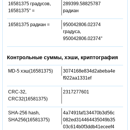
16581375 градусов,
289399.58825787
16581375° =
радиан
16581375 радиан =
950042806.02374
градуса,
950042806.02374°
Контрольные суммы, хэши, криптография
MD-5 хэш(16581375)
3074168e834d2abeba4e
f922aa1331ef
CRC-32,
2317277601
CRC32(16581375)
SHA-256 hash,
4a7491faf134470b3d56c
SHA256(16581375)
082ed314464435049b35
03c614b0f3ddb41eceef4