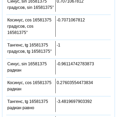
Синус, sin 16581375
0.7071067812
градусов, sin 16581375°
Косинус, cos 16581375
-0.7071067812
градусов, cos
16581375°
Тангенс, tg 16581375
-1
градусов, tg 16581375°
Синус, sin 16581375
-0.96114742783873
радиан
Косинус, cos 16581375
0.27603554473834
радиан
Тангенс, tg 16581375
-3.4819697903392
радиан равно