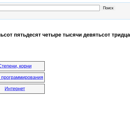
мьсот пятьдесят четыре тысячи девятьсот тридца
:
Степени, корни
 программирования
Интернет