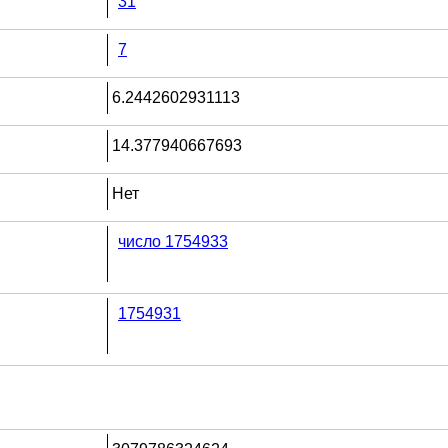
31
7
6.2442602931113
14.377940667693
Нет
число 1754933
1754931