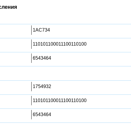
сления
1AC734
110101100011100110100
6543464
1754932
110101100011100110100
6543464