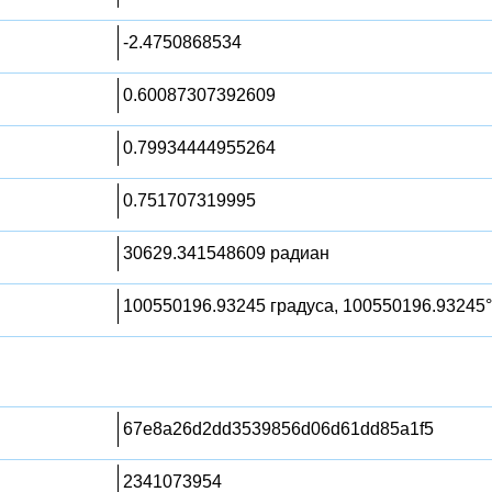
-2.4750868534
0.60087307392609
0.79934444955264
0.751707319995
30629.341548609 радиан
100550196.93245 градуса, 100550196.93245°
67e8a26d2dd3539856d06d61dd85a1f5
2341073954