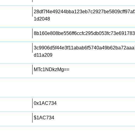
28df7f4e49244bba123eb7c2927be5809cff97a
1d2048
8b160e808be556ff6ccfc295db053fc73e691783
3c9906d5f44e3f11abab6f5740a49b62ba72aa
d11a209
MTc1NDkzMg==
0x1AC734
$1AC734