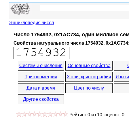
Энциклопедия чисел
Число 1754932, 0x1AC734, один миллион се
Свойства натурального числа 1754932, 0x1AC734
Системы счисления
Основные свойства
Тригонометрия
Хэши, криптография
Языки
Дата и время
Цвет по числу
Другие свойства
Рейтинг
0
из
10
, оценок:
0
.