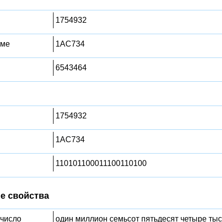
1754932
еме
1AC734
6543464
1754932
1AC734
110101100011100110100
е свойства
 число
один миллион семьсот пятьдесят четыре тыс