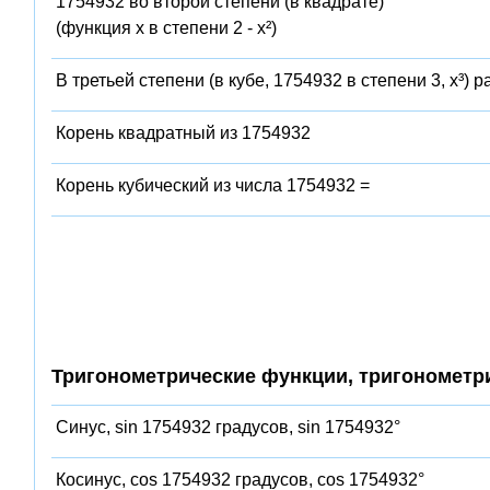
1754932 во второй степени (в квадрате)
(функция x в степени 2 - x²)
В третьей степени (в кубе, 1754932 в степени 3, x³) 
Корень квадратный из 1754932
Корень кубический из числа 1754932 =
Тригонометрические функции, тригонометр
Синус, sin 1754932 градусов, sin 1754932°
Косинус, cos 1754932 градусов, cos 1754932°