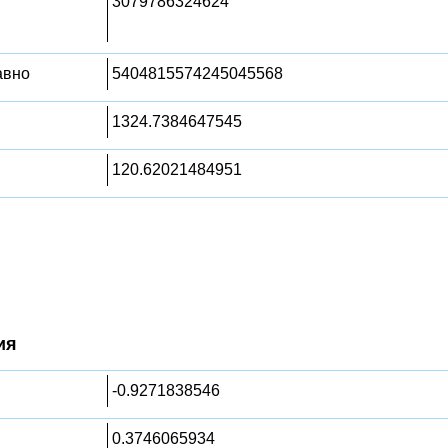
3079786324624
равно
5404815574245045568
1324.7384647545
120.62021484951
ия
-0.9271838546
0.3746065934