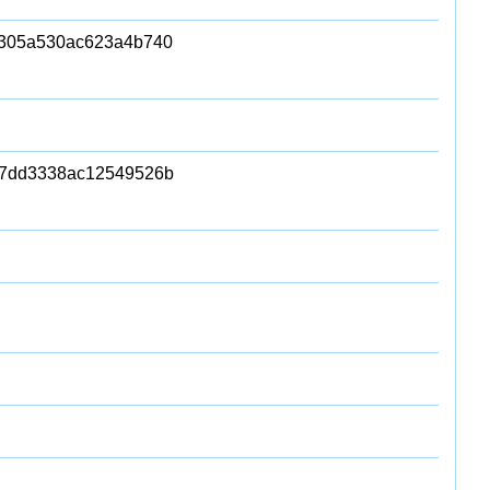
f305a530ac623a4b740
a7dd3338ac12549526b