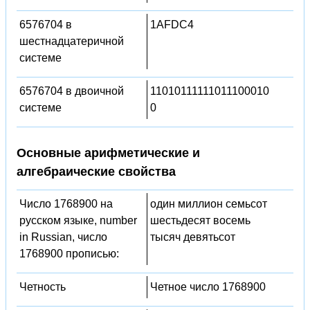
6576704 в
1AFDC4
шестнадцатеричной
системе
6576704 в двоичной
11010111111011100010
системе
0
Основные арифметические и
алгебраические свойства
Число 1768900 на
один миллион семьсот
русском языке, number
шестьдесят восемь
in Russian, число
тысяч девятьсот
1768900 прописью:
Четность
Четное число 1768900