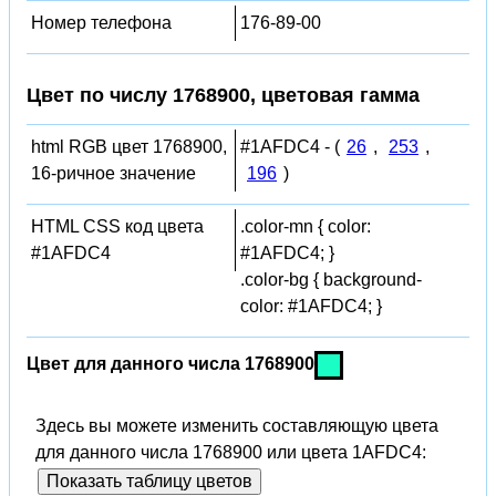
Номер телефона
176-89-00
Цвет по числу 1768900, цветовая гамма
html RGB цвет 1768900,
#1AFDC4 - (
26
,
253
,
16-ричное значение
196
)
HTML CSS код цвета
.color-mn { color:
#1AFDC4
#1AFDC4; }
.color-bg { background-
color: #1AFDC4; }
Цвет для данного числа 1768900
Здесь вы можете изменить составляющую цвета
для данного числа 1768900 или цвета 1AFDC4:
Показать таблицу цветов