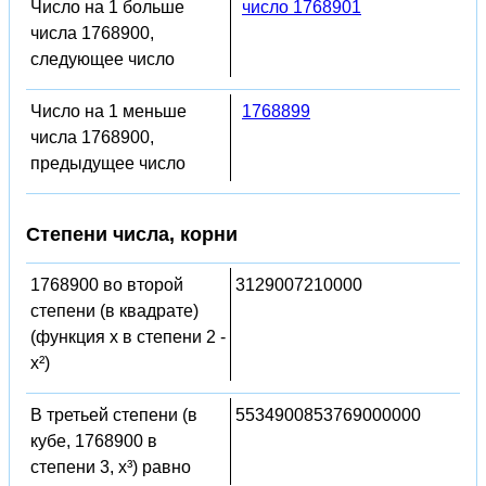
Число на 1 больше
число 1768901
числа 1768900,
следующее число
Число на 1 меньше
1768899
числа 1768900,
предыдущее число
Степени числа, корни
1768900 во второй
3129007210000
степени (в квадрате)
(функция x в степени 2 -
x²)
В третьей степени (в
5534900853769000000
кубе, 1768900 в
степени 3, x³) равно