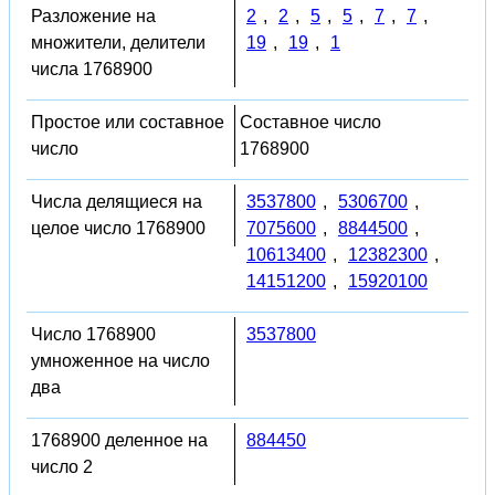
Разложение на
2
,
2
,
5
,
5
,
7
,
7
,
множители, делители
19
,
19
,
1
числа 1768900
Простое или составное
Составное число
число
1768900
Числа делящиеся на
3537800
,
5306700
,
целое число 1768900
7075600
,
8844500
,
10613400
,
12382300
,
14151200
,
15920100
Число 1768900
3537800
умноженное на число
два
1768900 деленное на
884450
число 2