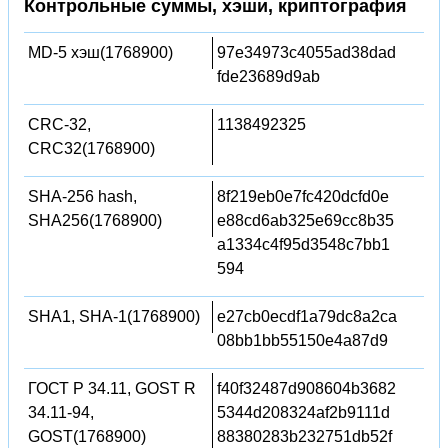
Контрольные суммы, хэши, криптография
MD-5 хэш(1768900)
97e34973c4055ad38dad
fde23689d9ab
CRC-32,
1138492325
CRC32(1768900)
SHA-256 hash,
8f219eb0e7fc420dcfd0e
SHA256(1768900)
e88cd6ab325e69cc8b35
a1334c4f95d3548c7bb1
594
SHA1, SHA-1(1768900)
e27cb0ecdf1a79dc8a2ca
08bb1bb55150e4a87d9
ГОСТ Р 34.11, GOST R
f40f32487d908604b3682
34.11-94,
5344d208324af2b9111d
GOST(1768900)
88380283b232751db52f