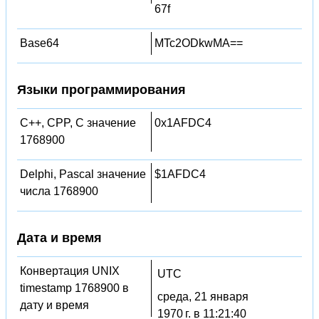
67f
Base64
MTc2ODkwMA==
Языки программирования
C++, CPP, C значение
0x1AFDC4
1768900
Delphi, Pascal значение
$1AFDC4
числа 1768900
Дата и время
Конвертация UNIX
UTC
timestamp 1768900 в
среда, 21 января
дату и время
1970 г. в 11:21:40