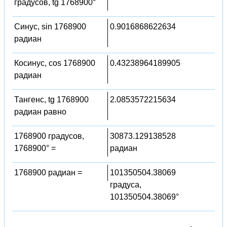
градусов, tg 1768900°
Синус, sin 1768900
0.9016868622634
радиан
Косинус, cos 1768900
0.43238964189905
радиан
Тангенс, tg 1768900
2.0853572215634
радиан равно
1768900 градусов,
30873.129138528
1768900° =
радиан
1768900 радиан =
101350504.38069
градуса,
101350504.38069°