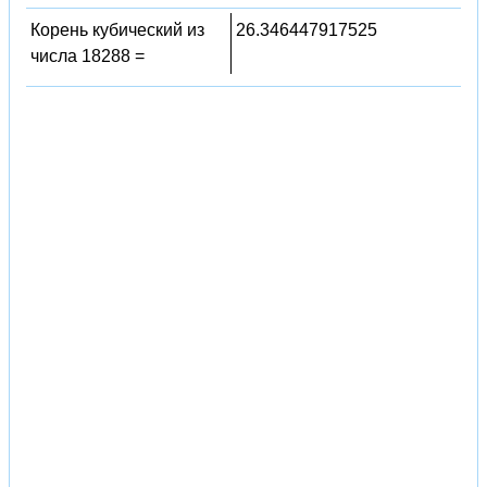
Корень кубический из
26.346447917525
числа 18288 =