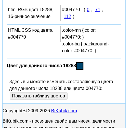
html RGB цвет 18288,
#004770 - (
0
,
71
,
16-ричное значение
112
)
HTML CSS код цвета
.color-mn { color:
#004770
#004770; }
.color-bg { background-
color: #004770; }
Цвет для данного числа 18288
Здесь вы можете изменить составляющую цвета
для данного числа 18288 или цвета 004770:
Показать таблицу цветов
Copyright © 2009-2026
BiKubik.com
BiKubik.com - посвящен свойствам чисел, делимости
числа, взаимосвязям чисел друг с другом, цветовому