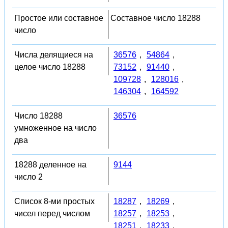
Простое или составное
Составное число 18288
число
Числа делящиеся на
36576
,
54864
,
целое число 18288
73152
,
91440
,
109728
,
128016
,
146304
,
164592
Число 18288
36576
умноженное на число
два
18288 деленное на
9144
число 2
Список 8-ми простых
18287
,
18269
,
чисел перед числом
18257
,
18253
,
18251
,
18233
,