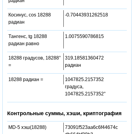
радиан
Косинус, cos 18288
-0.70443931262518
радиан
Тангенс, tg 18288
1.0075590786815
радиан равно
18288 градусов, 18288°
319.18581360472
=
радиан
18288 радиан =
1047825.2157352
градуса,
1047825.2157352°
Контрольные суммы, хэши, криптография
MD-5 хэш(18288)
73091f523aa6c6f44674c