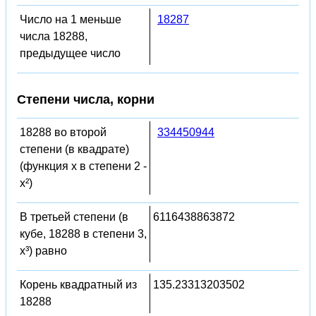
Число на 1 меньше
18287
числа 18288,
предыдущее число
Степени числа, корни
18288 во второй
334450944
степени (в квадрате)
(функция x в степени 2 -
x²)
В третьей степени (в
6116438863872
кубе, 18288 в степени 3,
x³) равно
Корень квадратный из
135.23313203502
18288