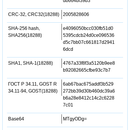
db664bf39b3
CRC-32, CRC32(18288)
2005828606
SHA-256 hash,
e4096050bcc030fb51d0
SHA256(18288)
5395cdcb24d0ce096536
d5c7bb07c661817d2941
6dcd
SHA1, SHA-1(18288)
4767a33f8f3a5120b9ee8
b92082665cfbe93c7b7
ГОСТ Р 34.11, GOST R
6ab67bac675addf3b529
34.11-94, GOST(18288)
272bb39d30b460dc39a6
b6a28e8412c14c2c6228
7c01
Base64
MTgyODg=