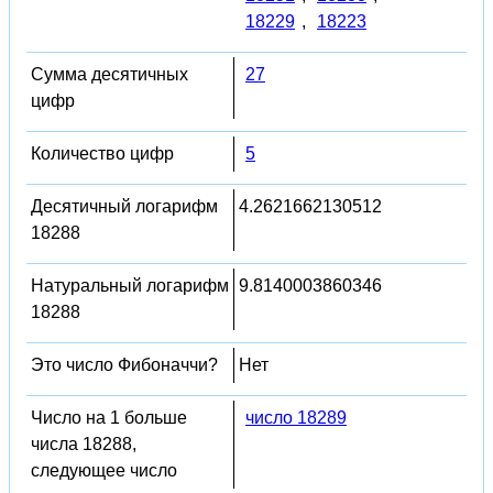
18229
,
18223
Сумма десятичных
27
цифр
Количество цифр
5
Десятичный логарифм
4.2621662130512
18288
Натуральный логарифм
9.8140003860346
18288
Это число Фибоначчи?
Нет
Число на 1 больше
число 18289
числа 18288,
следующее число