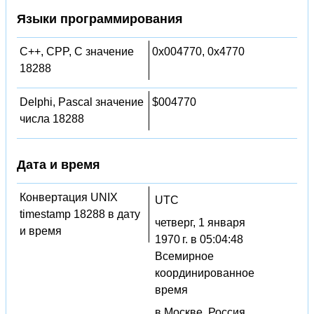
Языки программирования
C++, CPP, C значение
0x004770, 0x4770
18288
Delphi, Pascal значение
$004770
числа 18288
Дата и время
Конвертация UNIX
UTC
timestamp 18288 в дату
четверг, 1 января
и время
1970 г. в 05:04:48
Всемирное
координированное
время
в Москве, Россия