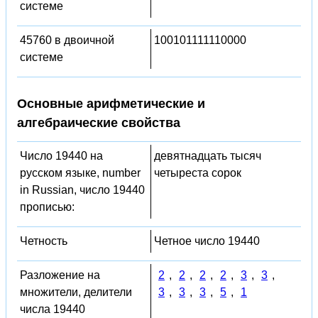
системе
45760 в двоичной
100101111110000
системе
Основные арифметические и
алгебраические свойства
Число 19440 на
девятнадцать тысяч
русском языке, number
четыреста сорок
in Russian, число 19440
прописью:
Четность
Четное число 19440
Разложение на
2
,
2
,
2
,
2
,
3
,
3
,
множители, делители
3
,
3
,
3
,
5
,
1
числа 19440