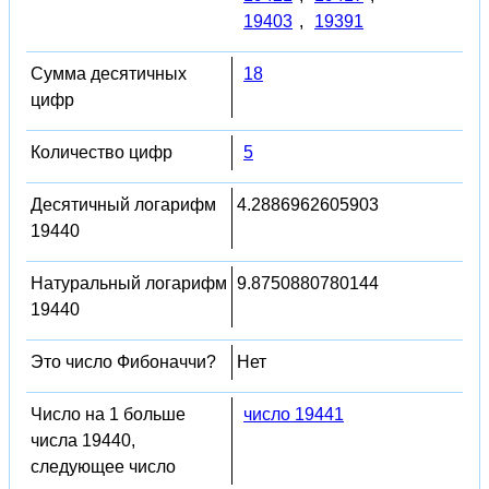
19403
,
19391
Сумма десятичных
18
цифр
Количество цифр
5
Десятичный логарифм
4.2886962605903
19440
Натуральный логарифм
9.8750880780144
19440
Это число Фибоначчи?
Нет
Число на 1 больше
число 19441
числа 19440,
следующее число