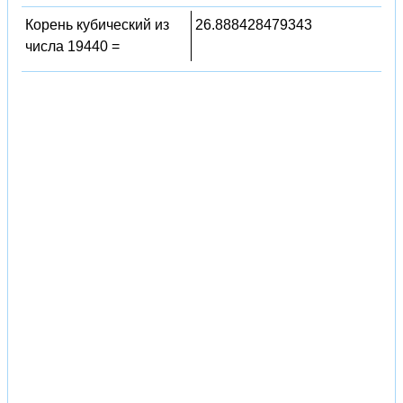
Корень кубический из
26.888428479343
числа 19440 =