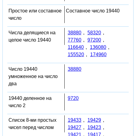
Простое или составное
Составное число 19440
число
Числа делящиеся на
38880
,
58320
,
целое число 19440
77760
,
97200
,
116640
,
136080
,
155520
,
174960
Число 19440
38880
умноженное на число
два
19440 деленное на
9720
число 2
Список 8-ми простых
19433
,
19429
,
чисел перед числом
19427
,
19423
,
19421
,
19417
,