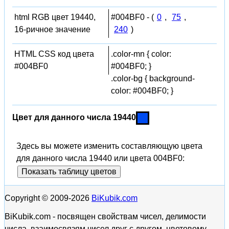
html RGB цвет 19440,
#004BF0 - (
0
,
75
,
16-ричное значение
240
)
HTML CSS код цвета
.color-mn { color:
#004BF0
#004BF0; }
.color-bg { background-
color: #004BF0; }
Цвет для данного числа 19440
Здесь вы можете изменить составляющую цвета
для данного числа 19440 или цвета 004BF0:
Показать таблицу цветов
Copyright © 2009-2026
BiKubik.com
BiKubik.com - посвящен свойствам чисел, делимости
числа, взаимосвязям чисел друг с другом, цветовому