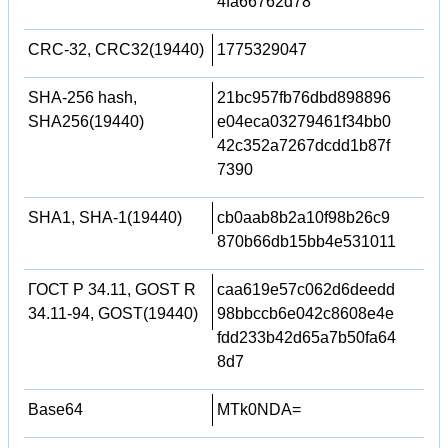
4fa66762d78
CRC-32, CRC32(19440)
1775329047
SHA-256 hash,
21bc957fb76dbd898896
SHA256(19440)
e04eca03279461f34bb0
42c352a7267dcdd1b87f
7390
SHA1, SHA-1(19440)
cb0aab8b2a10f98b26c9
870b66db15bb4e531011
ГОСТ Р 34.11, GOST R
caa619e57c062d6deedd
34.11-94, GOST(19440)
98bbccb6e042c8608e4e
fdd233b42d65a7b50fa64
8d7
Base64
MTk0NDA=