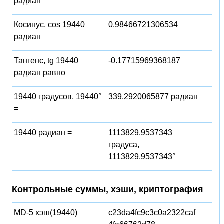
радиан
Косинус, cos 19440
0.98466721306534
радиан
Тангенс, tg 19440
-0.17715969368187
радиан равно
19440 градусов, 19440°
339.2920065877 радиан
=
19440 радиан =
1113829.9537343
градуса,
1113829.9537343°
Контрольные суммы, хэши, криптография
MD-5 хэш(19440)
c23da4fc9c3c0a2322caf