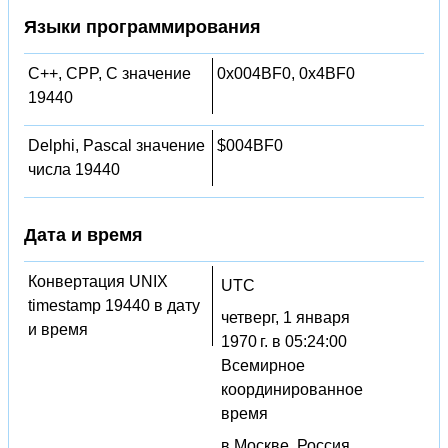
Языки программирования
C++, CPP, C значение
0x004BF0, 0x4BF0
19440
Delphi, Pascal значение
$004BF0
числа 19440
Дата и время
Конвертация UNIX
UTC
timestamp 19440 в дату
четверг, 1 января
и время
1970 г. в 05:24:00
Всемирное
координированное
время
в Москве, Россия