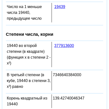
Число на 1 меньше
19439
числа 19440,
предыдущее число
Степени числа, корни
19440 во второй
377913600
степени (в квадрате)
(функция x в степени 2 -
x²)
В третьей степени (в
7346640384000
кубе, 19440 в степени 3,
x³) равно
Корень квадратный из
139.42740046347
19440