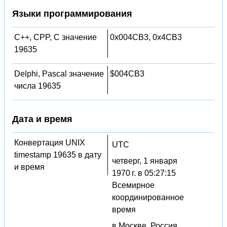
Языки программирования
C++, CPP, C значение
0x004CB3, 0x4CB3
19635
Delphi, Pascal значение
$004CB3
числа 19635
Дата и время
Конвертация UNIX
UTC
timestamp 19635 в дату
четверг, 1 января
и время
1970 г. в 05:27:15
Всемирное
координированное
время
в Москве, Россия