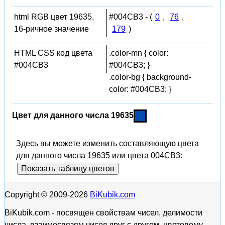
html RGB цвет 19635,
#004CB3 - (
0
,
76
,
16-ричное значение
179
)
HTML CSS код цвета
.color-mn { color:
#004CB3
#004CB3; }
.color-bg { background-
color: #004CB3; }
Цвет для данного числа 19635
Здесь вы можете изменить составляющую цвета
для данного числа 19635 или цвета 004CB3:
Показать таблицу цветов
Copyright © 2009-2026
BiKubik.com
BiKubik.com - посвящен свойствам чисел, делимости
числа, взаимосвязям чисел друг с другом, цветовому