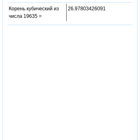
Корень кубический из
26.97803426091
числа 19635 =