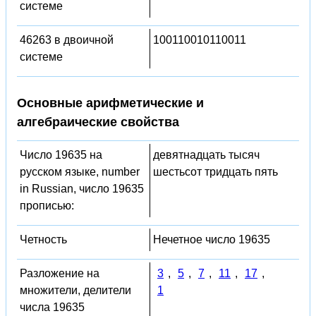
системе
46263 в двоичной
100110010110011
системе
Основные арифметические и
алгебраические свойства
Число 19635 на
девятнадцать тысяч
русском языке, number
шестьсот тридцать пять
in Russian, число 19635
прописью:
Четность
Нечетное число 19635
Разложение на
3
,
5
,
7
,
11
,
17
,
множители, делители
1
числа 19635