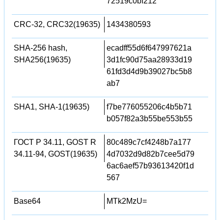
72519c0bf212
CRC-32, CRC32(19635)
1434380593
SHA-256 hash,
ecadff55d6f647997621a
SHA256(19635)
3d1fc90d75aa28933d19
61fd3d4d9b39027bc5b8
ab7
SHA1, SHA-1(19635)
f7be776055206c4b5b71
b057f82a3b55be553b55
ГОСТ Р 34.11, GOST R
80c489c7cf4248b7a177
34.11-94, GOST(19635)
4d7032d9d82b7cee5d79
6ac6aef57b93613420f1d
567
Base64
MTk2MzU=