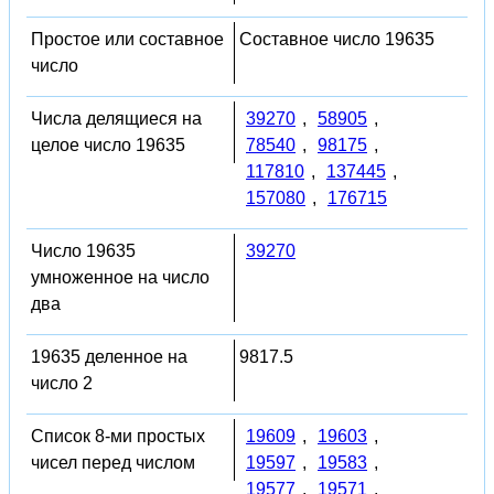
Простое или составное
Составное число 19635
число
Числа делящиеся на
39270
,
58905
,
целое число 19635
78540
,
98175
,
117810
,
137445
,
157080
,
176715
Число 19635
39270
умноженное на число
два
19635 деленное на
9817.5
число 2
Список 8-ми простых
19609
,
19603
,
чисел перед числом
19597
,
19583
,
19577
,
19571
,