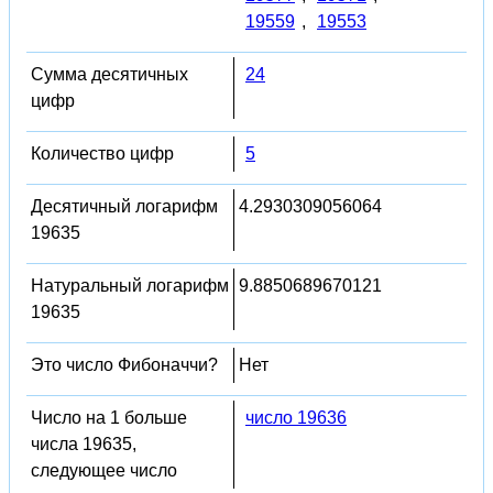
19559
,
19553
Сумма десятичных
24
цифр
Количество цифр
5
Десятичный логарифм
4.2930309056064
19635
Натуральный логарифм
9.8850689670121
19635
Это число Фибоначчи?
Нет
Число на 1 больше
число 19636
числа 19635,
следующее число