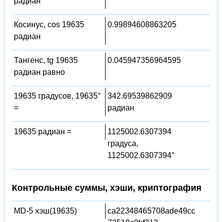
радиан
Косинус, cos 19635
0.99894608863205
радиан
Тангенс, tg 19635
0.045947356964595
радиан равно
19635 градусов, 19635°
342.69539862909
=
радиан
19635 радиан =
1125002.6307394
градуса,
1125002.6307394°
Контрольные суммы, хэши, криптография
MD-5 хэш(19635)
ca22348465708ade49cc