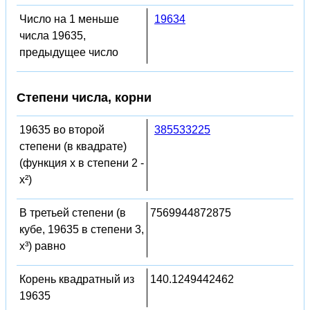
Число на 1 меньше
19634
числа 19635,
предыдущее число
Степени числа, корни
19635 во второй
385533225
степени (в квадрате)
(функция x в степени 2 -
x²)
В третьей степени (в
7569944872875
кубе, 19635 в степени 3,
x³) равно
Корень квадратный из
140.1249442462
19635