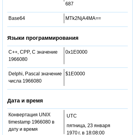
687
Base64
MTk2NjA4MA==
Языки программирования
C++, CPP, C значение
0x1E0000
1966080
Delphi, Pascal значение
$1E0000
числа 1966080
Дата и время
Конвертация UNIX
UTC
timestamp 1966080 в
пятница, 23 января
дату и время
1970 г. в 18:08:00