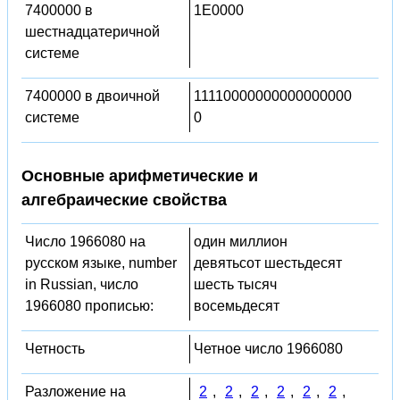
7400000 в
1E0000
шестнадцатеричной
системе
7400000 в двоичной
11110000000000000000
системе
0
Основные арифметические и
алгебраические свойства
Число 1966080 на
один миллион
русском языке, number
девятьсот шестьдесят
in Russian, число
шесть тысяч
1966080 прописью:
восемьдесят
Четность
Четное число 1966080
Разложение на
2
,
2
,
2
,
2
,
2
,
2
,