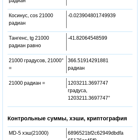
радиан
Косинус, cos 21000
-0.023904801749939
радиан
Тангенс, tg 21000
-41.82064548599
радиан равно
21000 градусов, 21000°
366.51914291881
=
радиан
21000 радиан =
1203211.3697747
градуса,
1203211.3697747°
Контрольные суммы, хэши, криптография
MD-5 хэш(21000)
6896521bf2c62949dbdfa