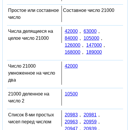
Простое или составное
Составное число 21000
число
Числа делящиеся на
42000
,
63000
,
целое число 21000
84000
,
105000
,
126000
,
147000
,
168000
,
189000
Число 21000
42000
умноженное на число
два
21000 деленное на
10500
число 2
Список 8-ми простых
20983
,
20981
,
чисел перед числом
20963
,
20959
,
20947
,
20939
,