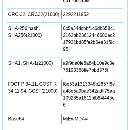
65176cc45f9
CRC-32, CRC32(21000)
2292211952
SHA-256 hash,
0c5a34dcbbf1c6db658c1
SHA256(21000)
2162bb23612446680ac2
17921bd85fe2b6ea31f9c
95
SHA1, SHA-1(21000)
a9f9de0fe5a84b10e9c8e
75193368ffe7bbd375f
ГОСТ Р 34.11, GOST R
f8e53a1313348b2857f8e
34.11-94, GOST(21000)
a48e5a9bae342adff75aa
109285a1811bfb84f445c
6
Base64
MjEwMDA=