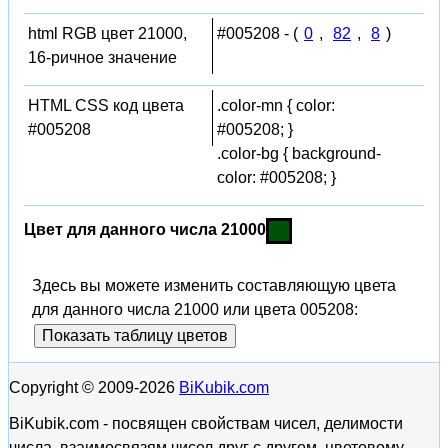
html RGB цвет 21000,
#005208 - (
0
,
82
,
8
)
16-ричное значение
HTML CSS код цвета
.color-mn { color:
#005208
#005208; }
.color-bg { background-
color: #005208; }
Цвет для данного числа 21000
Здесь вы можете изменить составляющую цвета
для данного числа 21000 или цвета 005208:
Показать таблицу цветов
Copyright © 2009-2026
BiKubik.com
BiKubik.com - посвящен свойствам чисел, делимости
числа, взаимосвязям чисел друг с другом, цветовому