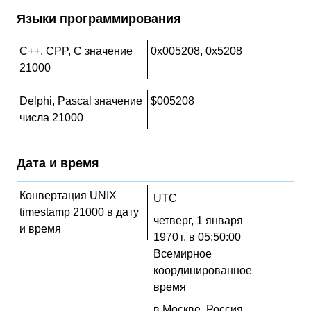
Языки программирования
C++, CPP, C значение
0x005208, 0x5208
21000
Delphi, Pascal значение
$005208
числа 21000
Дата и время
Конвертация UNIX
UTC
timestamp 21000 в дату
четверг, 1 января
и время
1970 г. в 05:50:00
Всемирное
координированное
время
в Москве, Россия