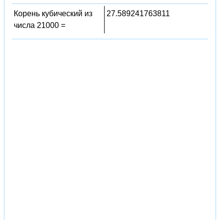
Корень кубический из
27.589241763811
числа 21000 =