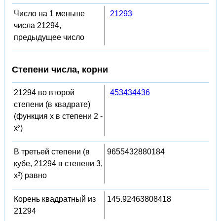
Число на 1 меньше
21293
числа 21294,
предыдущее число
Степени числа, корни
21294 во второй
453434436
степени (в квадрате)
(функция x в степени 2 -
x²)
В третьей степени (в
9655432880184
кубе, 21294 в степени 3,
x³) равно
Корень квадратный из
145.92463808418
21294