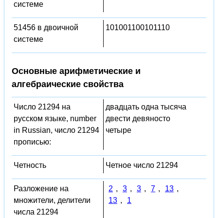
системе
51456 в двоичной
101001100101110
системе
Основные арифметические и
алгебраические свойства
Число 21294 на
двадцать одна тысяча
русском языке, number
двести девяносто
in Russian, число 21294
четыре
прописью:
Четность
Четное число 21294
Разложение на
2
,
3
,
3
,
7
,
13
,
множители, делители
13
,
1
числа 21294