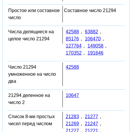
Простое или составное
Составное число 21294
число
Числа делящиеся на
42588
,
63882
,
целое число 21294
85176
,
106470
,
127764
,
149058
,
170352
,
191646
Число 21294
42588
умноженное на число
два
21294 деленное на
10647
число 2
Список 8-ми простых
21283
,
21277
,
чисел перед числом
21269
,
21247
,
21227
,
21221
,