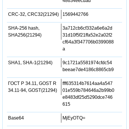
48634eecdad
CRC-32, CRC32(21294)
1569442766
SHA-256 hash,
3a712cb6cf332a6e6a2d
SHA256(21294)
31d10f5f21ffa52e2a02f2
cf64a3f347706b0399088
a
SHA1, SHA-1(21294)
9c1721a5581974cfdc54
beeae7de4186c8865cb9
ГОСТ Р 34.11, GOST R
fff635314b7614aa4a547
34.11-94, GOST(21294)
01e559b784646a2b99b0
e8483df25d5290dce746
615
Base64
MjEyOTQ=