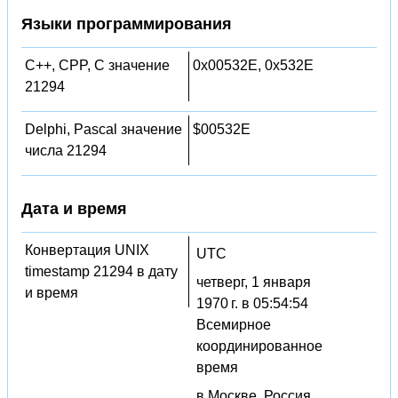
Языки программирования
C++, CPP, C значение
0x00532E, 0x532E
21294
Delphi, Pascal значение
$00532E
числа 21294
Дата и время
Конвертация UNIX
UTC
timestamp 21294 в дату
четверг, 1 января
и время
1970 г. в 05:54:54
Всемирное
координированное
время
в Москве, Россия