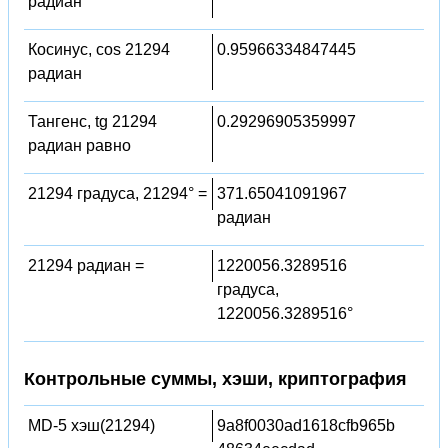
радиан
Косинус, cos 21294
0.95966334847445
радиан
Тангенс, tg 21294
0.29296905359997
радиан равно
21294 градуса, 21294° =
371.65041091967
радиан
21294 радиан =
1220056.3289516
градуса,
1220056.3289516°
Контрольные суммы, хэши, криптография
MD-5 хэш(21294)
9a8f0030ad1618cfb965b