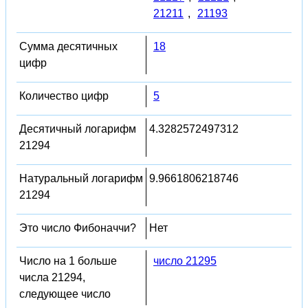
21211
,
21193
Сумма десятичных
18
цифр
Количество цифр
5
Десятичный логарифм
4.3282572497312
21294
Натуральный логарифм
9.9661806218746
21294
Это число Фибоначчи?
Нет
Число на 1 больше
число 21295
числа 21294,
следующее число