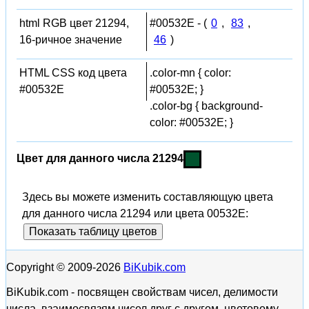
html RGB цвет 21294,
#00532E - (
0
,
83
,
16-ричное значение
46
)
HTML CSS код цвета
.color-mn { color:
#00532E
#00532E; }
.color-bg { background-
color: #00532E; }
Цвет для данного числа 21294
Здесь вы можете изменить составляющую цвета
для данного числа 21294 или цвета 00532E:
Показать таблицу цветов
Copyright © 2009-2026
BiKubik.com
BiKubik.com - посвящен свойствам чисел, делимости
числа, взаимосвязям чисел друг с другом, цветовому