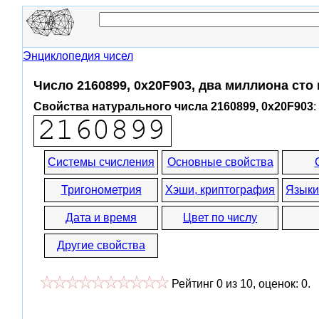
Энциклопедия чисел
Число 2160899, 0x20F903, два миллиона ст
Свойства натурального числа 2160899, 0x20F903
:
Системы счисления
Основные свойства
Тригонометрия
Хэши, криптография
Языки
Дата и время
Цвет по числу
Другие свойства
Рейтинг
0
из
10
, оценок:
0
.