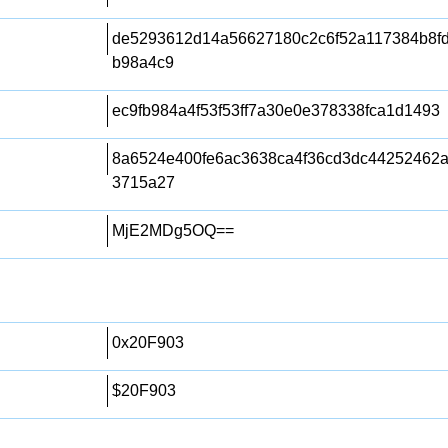
de5293612d14a56627180c2c6f52a117384b8f
b98a4c9
ec9fb984a4f53f53ff7a30e0e378338fca1d1493
8a6524e400fe6ac3638ca4f36cd3dc44252462
3715a27
MjE2MDg5OQ==
0x20F903
$20F903