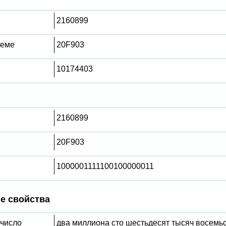
2160899
теме
20F903
10174403
2160899
20F903
1000001111100100000011
е свойства
 число
два миллиона сто шестьдесят тысяч восемьс