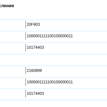
сления
20F903
1000001111100100000011
10174403
2160899
1000001111100100000011
10174403