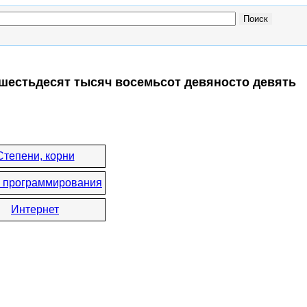
о шестьдесят тысяч восемьсот девяносто девять
Степени, корни
 программирования
Интернет