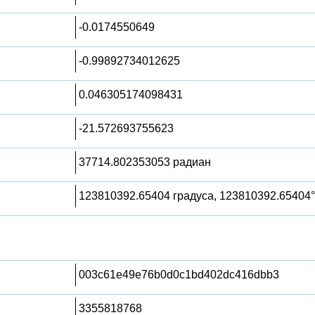
-0.0174550649
-0.99892734012625
0.046305174098431
-21.572693755623
37714.802353053 радиан
123810392.65404 градуса, 123810392.65404°
003c61e49e76b0d0c1bd402dc416dbb3
3355818768