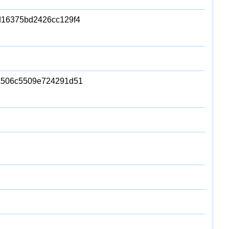
d16375bd2426cc129f4
a506c5509e724291d51