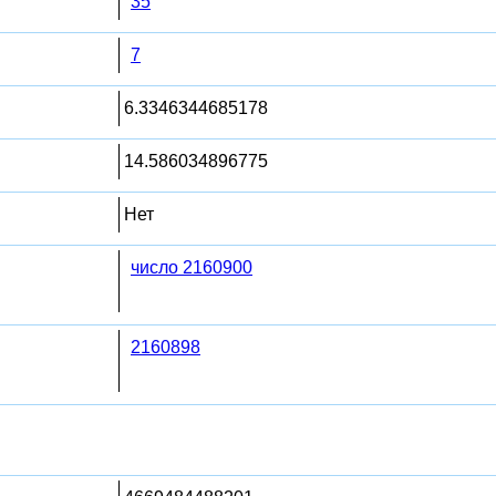
35
7
6.3346344685178
14.586034896775
Нет
число 2160900
2160898