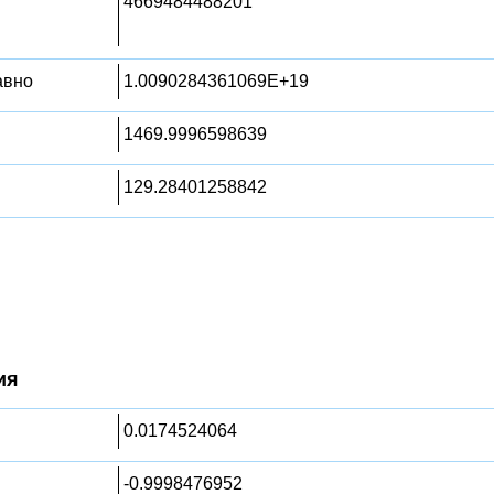
4669484488201
равно
1.0090284361069E+19
1469.9996598639
129.28401258842
ия
0.0174524064
-0.9998476952