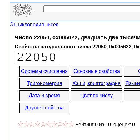
Энциклопедия чисел
Число 22050, 0x005622, двадцать две тысяч
Свойства натурального числа 22050, 0x005622, 0
Системы счисления
Основные свойства
Тригонометрия
Хэши, криптография
Языки
Дата и время
Цвет по числу
Другие свойства
Рейтинг
0
из
10
, оценок:
0
.