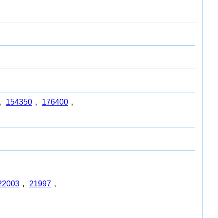
,
154350
,
176400
,
22003
,
21997
,