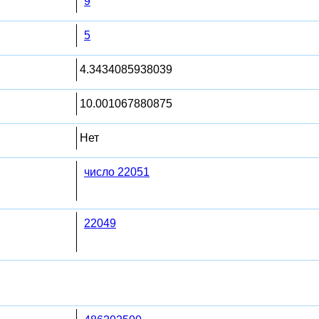
9
5
4.3434085938039
10.001067880875
Нет
число 22051
22049