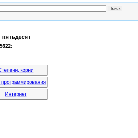
и пятьдесят
x5622
:
Степени, корни
 программирования
Интернет