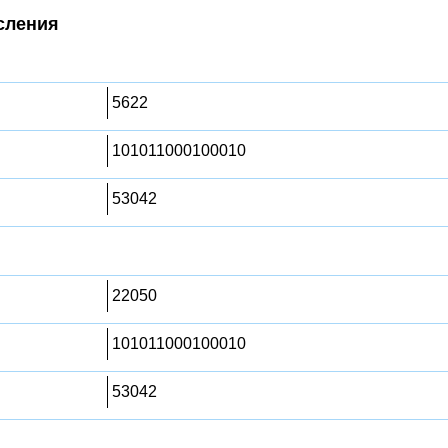
сления
5622
101011000100010
53042
22050
101011000100010
53042