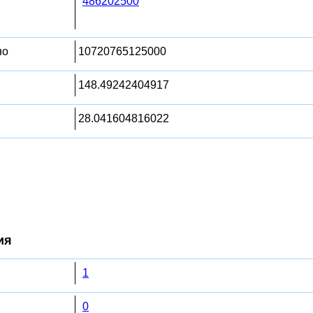
486202500
но
10720765125000
148.49242404917
28.041604816022
ия
1
0