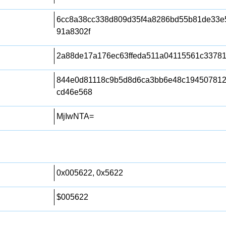
6cc8a38cc338d809d35f4a8286bd55b81de33e
91a8302f
2a88de17a176ec63ffeda511a04115561c3378
844e0d81118c9b5d8d6ca3bb6e48c19450781
cd46e568
MjIwNTA=
0x005622, 0x5622
$005622