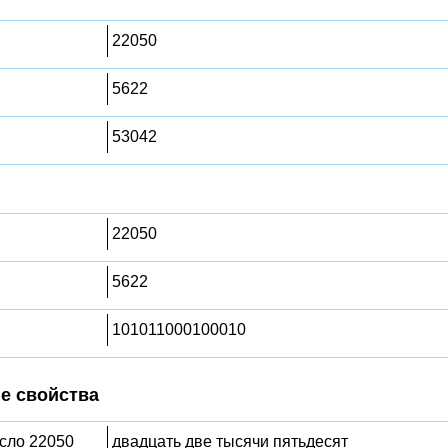
22050
5622
53042
22050
5622
101011000100010
е свойства
исло 22050
двадцать две тысячи пятьдесят