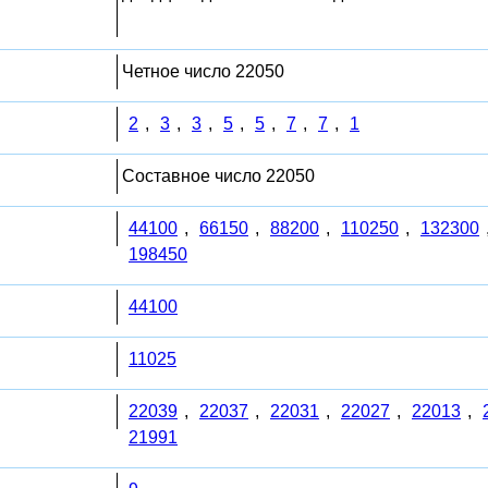
Четное число 22050
2
,
3
,
3
,
5
,
5
,
7
,
7
,
1
Составное число 22050
44100
,
66150
,
88200
,
110250
,
132300
198450
44100
11025
22039
,
22037
,
22031
,
22027
,
22013
,
21991