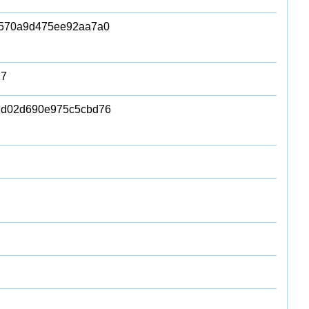
570a9d475ee92aa7a0
17
2d02d690e975c5cbd76