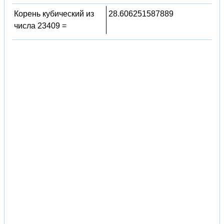
Корень кубический из
28.606251587889
числа 23409 =