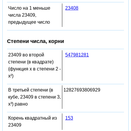
Число на 1 меньше
23408
числа 23409,
предыдущее число
Степени числа, корни
23409 во второй
547981281
степени (в квадрате)
(функция x в степени 2 -
x²)
В третьей степени (в
12827693806929
кубе, 23409 в степени 3,
x³) равно
Корень квадратный из
153
23409