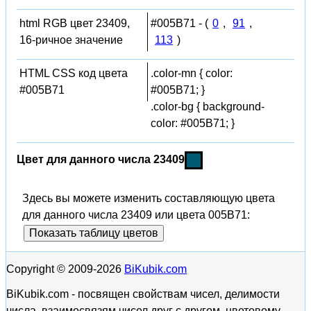
html RGB цвет 23409,
#005B71 - (
0
,
91
,
16-ричное значение
113
)
HTML CSS код цвета
.color-mn { color:
#005B71
#005B71; }
.color-bg { background-
color: #005B71; }
Цвет для данного числа 23409
Здесь вы можете изменить составляющую цвета
для данного числа 23409 или цвета 005B71:
Показать таблицу цветов
Copyright © 2009-2026
BiKubik.com
BiKubik.com - посвящен свойствам чисел, делимости
числа, взаимосвязям чисел друг с другом, цветовому