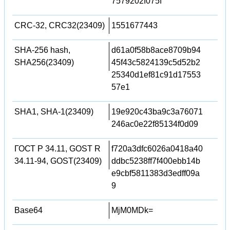
7579202f075f
CRC-32, CRC32(23409)
1551677443
SHA-256 hash,
d61a0f58b8ace8709b94
SHA256(23409)
45f43c5824139c5d52b2
25340d1ef81c91d17553
57e1
SHA1, SHA-1(23409)
19e920c43ba9c3a76071
246ac0e22f85134f0d09
ГОСТ Р 34.11, GOST R
f720a3dfc6026a0418a40
34.11-94, GOST(23409)
ddbc5238ff7f400ebb14b
e9cbf5811383d3edff09a
9
Base64
MjM0MDk=