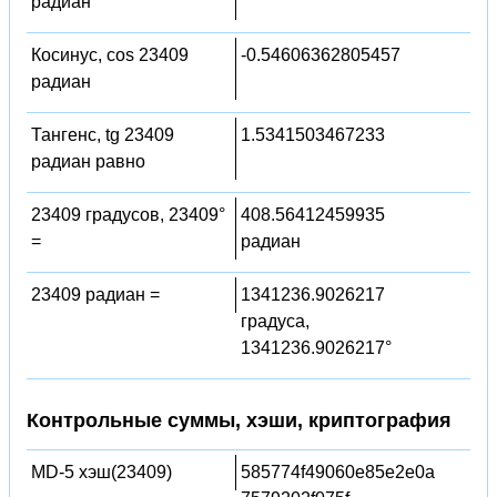
радиан
Косинус, cos 23409
-0.54606362805457
радиан
Тангенс, tg 23409
1.5341503467233
радиан равно
23409 градусов, 23409°
408.56412459935
=
радиан
23409 радиан =
1341236.9026217
градуса,
1341236.9026217°
Контрольные суммы, хэши, криптография
MD-5 хэш(23409)
585774f49060e85e2e0a