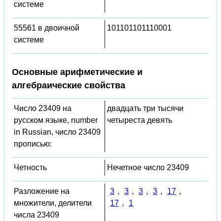
системе
55561 в двоичной
101101101110001
системе
Основные арифметические и
алгебраические свойства
Число 23409 на
двадцать три тысячи
русском языке, number
четыреста девять
in Russian, число 23409
прописью:
Четность
Нечетное число 23409
Разложение на
3
,
3
,
3
,
3
,
17
,
множители, делители
17
,
1
числа 23409