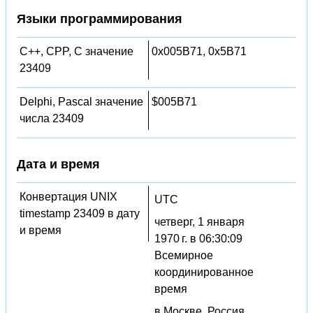
Языки программирования
C++, CPP, C значение
0x005B71, 0x5B71
23409
Delphi, Pascal значение
$005B71
числа 23409
Дата и время
Конвертация UNIX
UTC
timestamp 23409 в дату
четверг, 1 января
и время
1970 г. в 06:30:09
Всемирное
координированное
время
в Москве, Россия