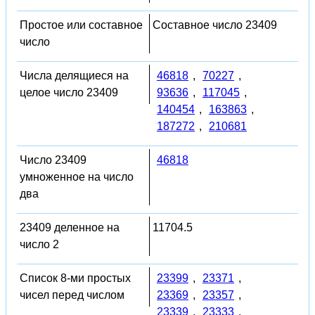
Простое или составное
Составное число 23409
число
Числа делящиеся на
46818
,
70227
,
целое число 23409
93636
,
117045
,
140454
,
163863
,
187272
,
210681
Число 23409
46818
умноженное на число
два
23409 деленное на
11704.5
число 2
Список 8-ми простых
23399
,
23371
,
чисел перед числом
23369
,
23357
,
23339
,
23333
,