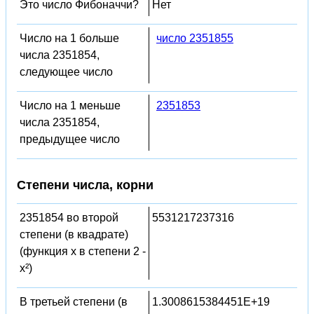
Это число Фибоначчи?
Нет
Число на 1 больше
число 2351855
числа 2351854,
следующее число
Число на 1 меньше
2351853
числа 2351854,
предыдущее число
Степени числа, корни
2351854 во второй
5531217237316
степени (в квадрате)
(функция x в степени 2 -
x²)
В третьей степени (в
1.3008615384451E+19