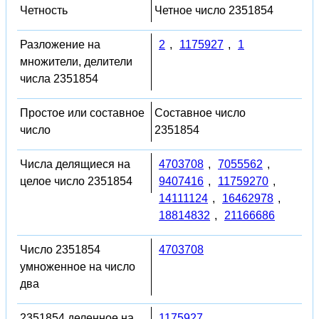
Четность
Четное число 2351854
Разложение на
2
,
1175927
,
1
множители, делители
числа 2351854
Простое или составное
Составное число
число
2351854
Числа делящиеся на
4703708
,
7055562
,
целое число 2351854
9407416
,
11759270
,
14111124
,
16462978
,
18814832
,
21166686
Число 2351854
4703708
умноженное на число
два
2351854 деленное на
1175927