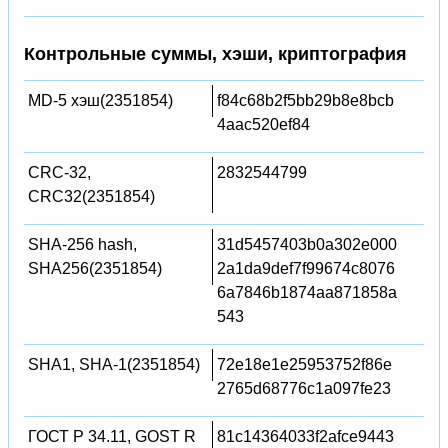
Контрольные суммы, хэши, криптография
MD-5 хэш(2351854)
f84c68b2f5bb29b8e8bcb
4aac520ef84
CRC-32,
2832544799
CRC32(2351854)
SHA-256 hash,
31d5457403b0a302e000
SHA256(2351854)
2a1da9def7f99674c8076
6a7846b1874aa871858a
543
SHA1, SHA-1(2351854)
72e18e1e25953752f86e
2765d68776c1a097fe23
ГОСТ Р 34.11, GOST R
81c14364033f2afce9443