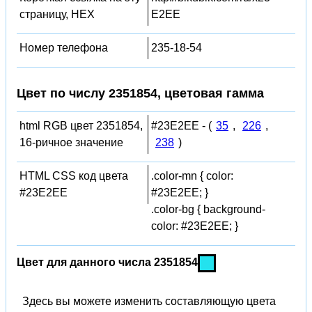
страницу, HEX
E2EE
Номер телефона
235-18-54
Цвет по числу 2351854, цветовая гамма
html RGB цвет 2351854,
#23E2EE - (
35
,
226
,
16-ричное значение
238
)
HTML CSS код цвета
.color-mn { color:
#23E2EE
#23E2EE; }
.color-bg { background-
color: #23E2EE; }
Цвет для данного числа 2351854
Здесь вы можете изменить составляющую цвета