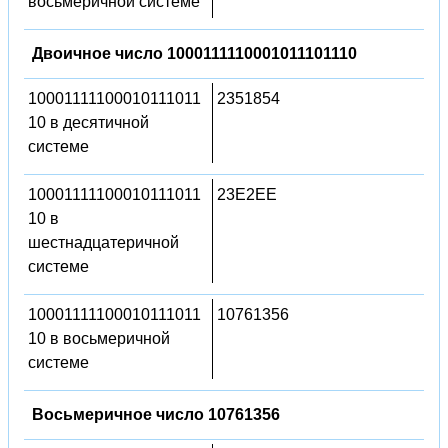
восьмеричной системе
Двоичное число 1000111110001011101110
10001111100010111011
2351854
10 в десятичной
системе
10001111100010111011
23E2EE
10 в
шестнадцатеричной
системе
10001111100010111011
10761356
10 в восьмеричной
системе
Восьмеричное число 10761356