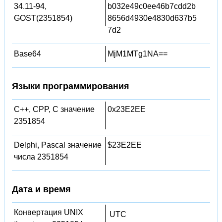
34.11-94,
b032e49c0ee46b7cdd2b
GOST(2351854)
8656d4930e4830d637b5
7d2
Base64
MjM1MTg1NA==
Языки программирования
C++, CPP, C значение
0x23E2EE
2351854
Delphi, Pascal значение
$23E2EE
числа 2351854
Дата и время
Конвертация UNIX
UTC