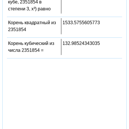
кубе, 2351854 в
степени 3, x³) равно
Корень квадратный из
1533.5755605773
2351854
Корень кубический из
132.98524343035
числа 2351854 =