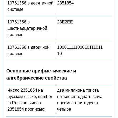
10761356 в десятичной
2351854
системе
10761356 в
23E2EE
шестнадцатеричной
системе
10761356 в двоичной
10001111100010111011
системе
10
Основные арифметические и
алгебраические свойства
Число 2351854 на
два миллиона триста
русском языке, number
пятьдесят одна тысяча
in Russian, число
восемьсот пятьдесят
2351854 прописью:
четыре