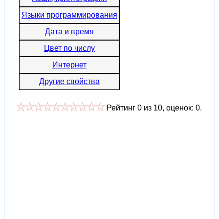
Языки программирования
Дата и время
Цвет по числу
Интернет
Другие свойства
Рейтинг
0
из
10
, оценок:
0
.