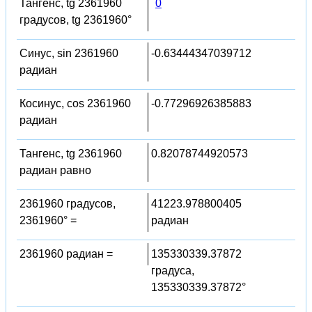
Тангенс, tg 2361960
0
градусов, tg 2361960°
Синус, sin 2361960
-0.63444347039712
радиан
Косинус, cos 2361960
-0.77296926385883
радиан
Тангенс, tg 2361960
0.82078744920573
радиан равно
2361960 градусов,
41223.978800405
2361960° =
радиан
2361960 радиан =
135330339.37872
градуса,
135330339.37872°