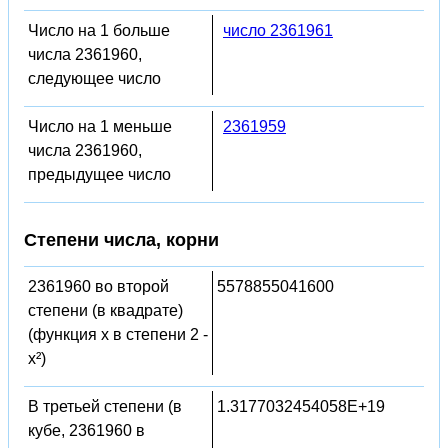
Число на 1 больше
число 2361961
числа 2361960,
следующее число
Число на 1 меньше
2361959
числа 2361960,
предыдущее число
Степени числа, корни
2361960 во второй
5578855041600
степени (в квадрате)
(функция x в степени 2 -
x²)
В третьей степени (в
1.3177032454058E+19
кубе, 2361960 в