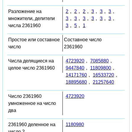
Разложение на
2
,
2
,
2
,
3
,
3
,
3
,
множители, делители
3
,
3
,
3
,
3
,
3
,
3
,
числа 2361960
3
,
5
,
1
Простое или составное
Составное число
число
2361960
Числа делящиеся на
4723920
,
7085880
,
целое число 2361960
9447840
,
11809800
,
14171760
,
16533720
,
18895680
,
21257640
Число 2361960
4723920
умноженное на число
два
2361960 деленное на
1180980
число 2