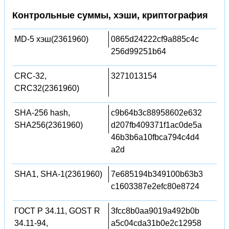
Контрольные суммы, хэши, криптография
MD-5 хэш(2361960)
0865d24222cf9a885c4c
256d99251b64
CRC-32,
3271013154
CRC32(2361960)
SHA-256 hash,
c9b64b3c88958602e632
SHA256(2361960)
d207fb409371f1ac0de5a
46b3b6a10fbca794c4d4
a2d
SHA1, SHA-1(2361960)
7e685194b349100b63b3
c1603387e2efc80e8724
ГОСТ Р 34.11, GOST R
3fcc8b0aa9019a492b0b
34.11-94,
a5c04cda31b0e2c12958