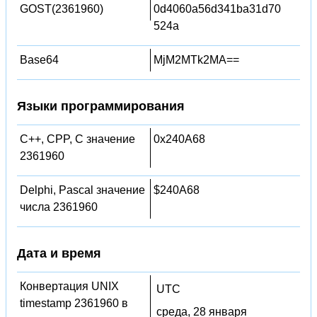
GOST(2361960)
0d4060a56d341ba31d70
524a
Base64
MjM2MTk2MA==
Языки программирования
C++, CPP, C значение
0x240A68
2361960
Delphi, Pascal значение
$240A68
числа 2361960
Дата и время
Конвертация UNIX
UTC
timestamp 2361960 в
среда, 28 января