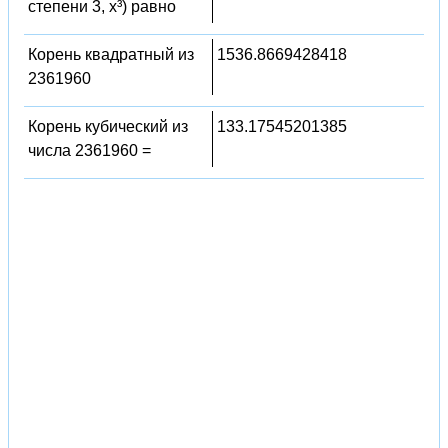
степени 3, x³) равно
Корень квадратный из
1536.8669428418
2361960
Корень кубический из
133.17545201385
числа 2361960 =