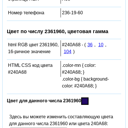
Номер телефона
236-19-60
Цвет по числу 2361960, цветовая гамма
html RGB цвет 2361960,
#240A68 - (
36
,
10
,
16-ричное значение
104
)
HTML CSS код цвета
.color-mn { color:
#240A68
#240A68; }
.color-bg { background-
color: #240A68; }
Цвет для данного числа 2361960
Здесь вы можете изменить составляющую цвета
для данного числа 2361960 или цвета 240A68: