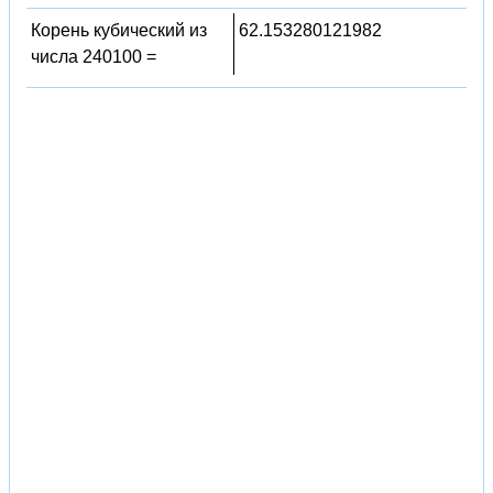
Корень кубический из
62.153280121982
числа 240100 =