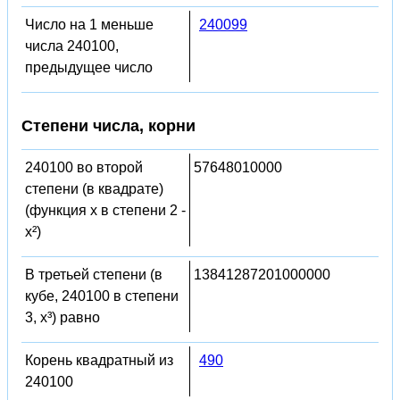
Число на 1 меньше
240099
числа 240100,
предыдущее число
Степени числа, корни
240100 во второй
57648010000
степени (в квадрате)
(функция x в степени 2 -
x²)
В третьей степени (в
13841287201000000
кубе, 240100 в степени
3, x³) равно
Корень квадратный из
490
240100