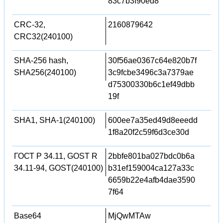
83c7b3f90ed8
CRC-32,
2160879642
CRC32(240100)
SHA-256 hash,
30f56ae0367c64e820b7f
SHA256(240100)
3c9fcbe3496c3a7379ae
d75300330b6c1ef49dbb
19f
SHA1, SHA-1(240100)
600ee7a35ed49d8eeedd
1f8a20f2c59f6d3ce30d
ГОСТ Р 34.11, GOST R
2bbfe801ba027bdc0b6a
34.11-94, GOST(240100)
b31ef159004ca127a33c
6659b22e4afb4dae3590
7f64
Base64
MjQwMTAw