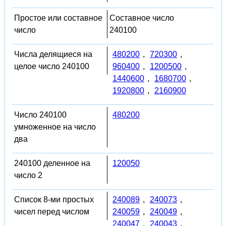
Простое или составное
Составное число
число
240100
Числа делящиеся на
480200
,
720300
,
целое число 240100
960400
,
1200500
,
1440600
,
1680700
,
1920800
,
2160900
Число 240100
480200
умноженное на число
два
240100 деленное на
120050
число 2
Список 8-ми простых
240089
,
240073
,
чисел перед числом
240059
,
240049
,
240047
,
240043
,