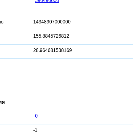
590490000
но
14348907000000
155.8845726812
28.964681538169
ия
0
-1