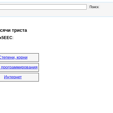
сячи триста
0x5EEC
:
Степени, корни
 программирования
Интернет