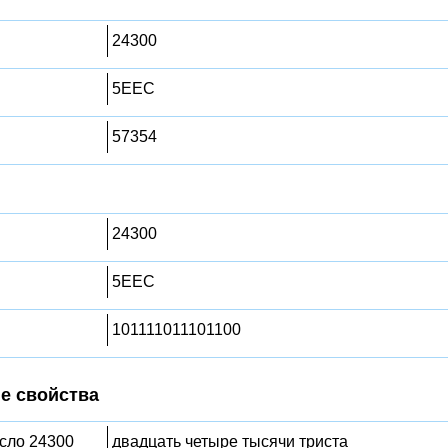
24300
5EEC
57354
24300
5EEC
101111011101100
е свойства
исло 24300
двадцать четыре тысячи триста