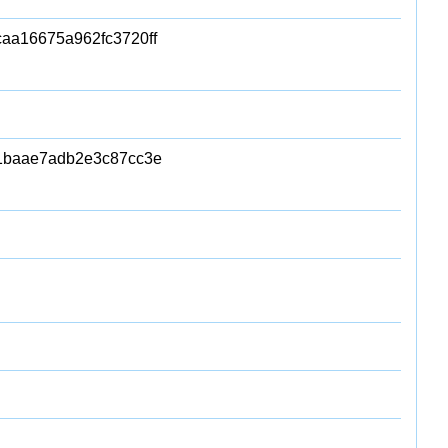
aa16675a962fc3720ff
31baae7adb2e3c87cc3e