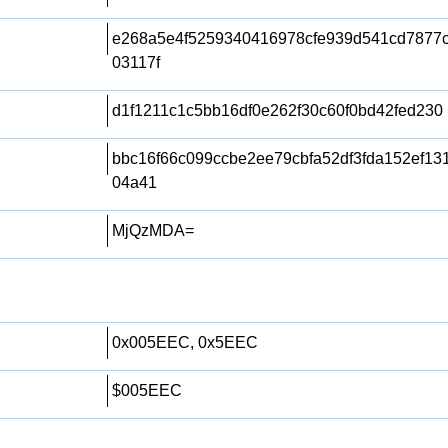
e268a5e4f5259340416978cfe939d541cd7877c
03117f
d1f1211c1c5bb16df0e262f30c60f0bd42fed230
bbc16f66c099ccbe2ee79cbfa52df3fda152ef1
04a41
MjQzMDA=
0x005EEC, 0x5EEC
$005EEC