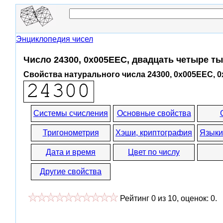
Энциклопедия чисел
Число 24300, 0x005EEC, двадцать четыре ты
Свойства натурального числа 24300, 0x005EEC, 
Системы счисления
Основные свойства
Тригонометрия
Хэши, криптография
Языки
Дата и время
Цвет по числу
Другие свойства
Рейтинг
0
из
10
, оценок:
0
.