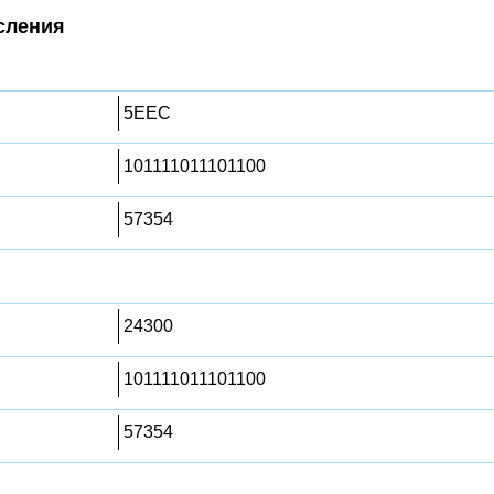
сления
5EEC
101111011101100
57354
24300
101111011101100
57354