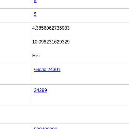
9
5
4.3856062735983
10.098231629329
Нет
число 24301
24299