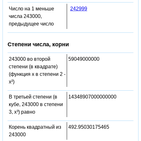
Число на 1 меньше
242999
числа 243000,
предыдущее число
Степени числа, корни
243000 во второй
59049000000
степени (в квадрате)
(функция x в степени 2 -
x²)
В третьей степени (в
14348907000000000
кубе, 243000 в степени
3, x³) равно
Корень квадратный из
492.95030175465
243000