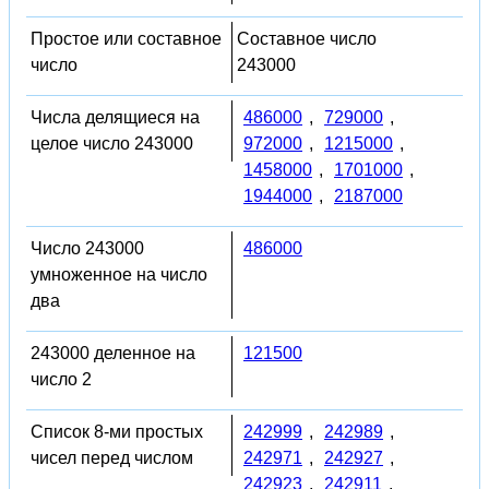
Простое или составное
Составное число
число
243000
Числа делящиеся на
486000
,
729000
,
целое число 243000
972000
,
1215000
,
1458000
,
1701000
,
1944000
,
2187000
Число 243000
486000
умноженное на число
два
243000 деленное на
121500
число 2
Список 8-ми простых
242999
,
242989
,
чисел перед числом
242971
,
242927
,
242923
,
242911
,