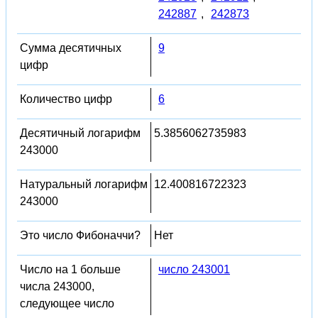
242887
,
242873
Сумма десятичных
9
цифр
Количество цифр
6
Десятичный логарифм
5.3856062735983
243000
Натуральный логарифм
12.400816722323
243000
Это число Фибоначчи?
Нет
Число на 1 больше
число 243001
числа 243000,
следующее число