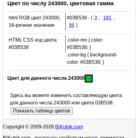
Цвет по числу 243000, цветовая гамма
html RGB цвет 243000,
#03B538 - (
3
,
181
,
16-ричное значение
56
)
HTML CSS код цвета
.color-mn { color:
#03B538
#03B538; }
.color-bg { background-
color: #03B538; }
Цвет для данного числа 243000
Здесь вы можете изменить составляющую цвета
для данного числа 243000 или цвета 03B538:
Показать таблицу цветов
Copyright © 2009-2026
BiKubik.com
BiKubik.com - посвящен свойствам чисел, делимости