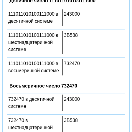
Двоичное число 111011010100111000
111011010100111000 в
243000
десятичной системе
111011010100111000 в
3B538
шестнадцатеричной
системе
111011010100111000 в
732470
восьмеричной системе
Восьмеричное число 732470
732470 в десятичной
243000
системе
732470 в
3B538
шестнадцатеричной