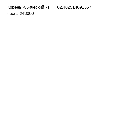
Корень кубический из
62.402514691557
числа 243000 =