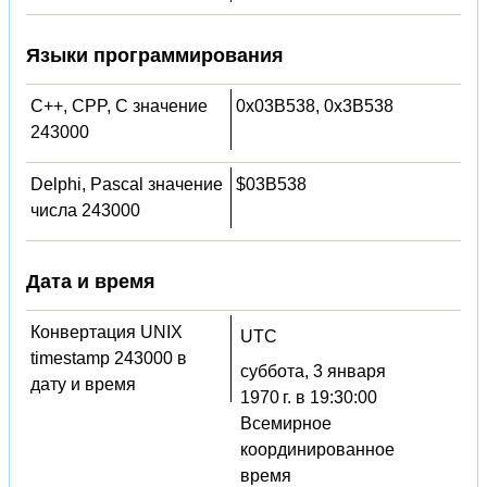
Языки программирования
C++, CPP, C значение
0x03B538, 0x3B538
243000
Delphi, Pascal значение
$03B538
числа 243000
Дата и время
Конвертация UNIX
UTC
timestamp 243000 в
суббота, 3 января
дату и время
1970 г. в 19:30:00
Всемирное
координированное
время