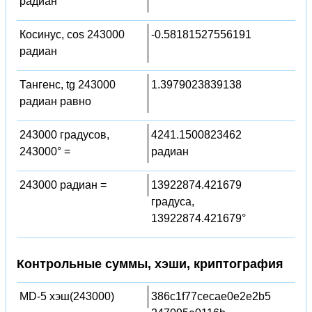
радиан
Косинус, cos 243000
-0.58181527556191
радиан
Тангенс, tg 243000
1.3979023839138
радиан равно
243000 градусов,
4241.1500823462
243000° =
радиан
243000 радиан =
13922874.421679
градуса,
13922874.421679°
Контрольные суммы, хэши, криптография
MD-5 хэш(243000)
386c1f77cecae0e2e2b5