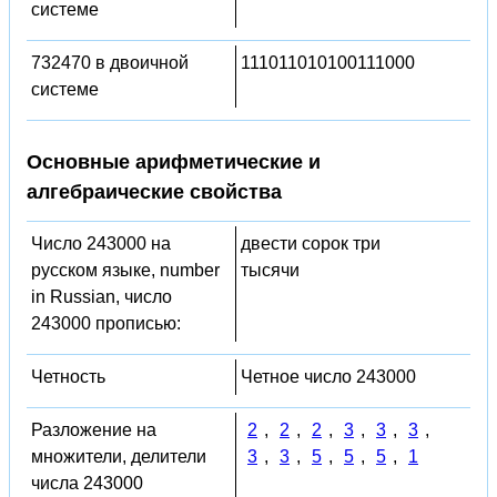
системе
732470 в двоичной
111011010100111000
системе
Основные арифметические и
алгебраические свойства
Число 243000 на
двести сорок три
русском языке, number
тысячи
in Russian, число
243000 прописью:
Четность
Четное число 243000
Разложение на
2
,
2
,
2
,
3
,
3
,
3
,
множители, делители
3
,
3
,
5
,
5
,
5
,
1
числа 243000