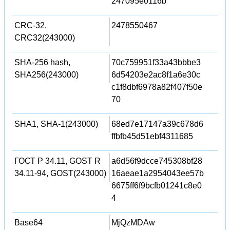
247095e0116b
CRC-32,
2478550467
CRC32(243000)
SHA-256 hash,
70c759951f33a43bbbe3
SHA256(243000)
6d54203e2ac8f1a6e30c
c1f8dbf6978a82f407f50e
70
SHA1, SHA-1(243000)
68ed7e17147a39c678d6
ffbfb45d51ebf4311685
ГОСТ Р 34.11, GOST R
a6d56f9dcce745308bf28
34.11-94, GOST(243000)
16aeae1a2954043ee57b
6675ff6f9bcfb01241c8e0
4
Base64
MjQzMDAw