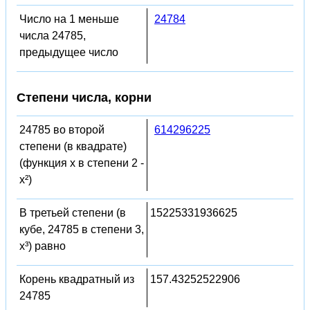
Число на 1 меньше
24784
числа 24785,
предыдущее число
Степени числа, корни
24785 во второй
614296225
степени (в квадрате)
(функция x в степени 2 -
x²)
В третьей степени (в
15225331936625
кубе, 24785 в степени 3,
x³) равно
Корень квадратный из
157.43252522906
24785