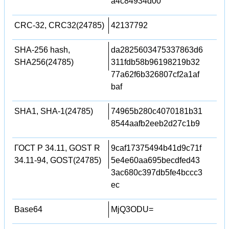
a4c84934d00
CRC-32, CRC32(24785)
42137792
SHA-256 hash,
da2825603475337863d6
SHA256(24785)
311fdb58b96198219b32
77a62f6b326807cf2a1af
baf
SHA1, SHA-1(24785)
74965b280c4070181b31
8544aafb2eeb2d27c1b9
ГОСТ Р 34.11, GOST R
9caf17375494b41d9c71f
34.11-94, GOST(24785)
5e4e60aa695becdfed43
3ac680c397db5fe4bccc3
ec
Base64
MjQ3ODU=