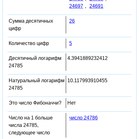
24697
,
24691
Сумма десятичных
26
цифр
Количество цифр
5
Десятичный логарифм
4.3941889232412
24785
Натуральный логарифм
10.117993910455
24785
Это число Фибоначчи?
Нет
Число на 1 больше
число 24786
числа 24785,
следующее число