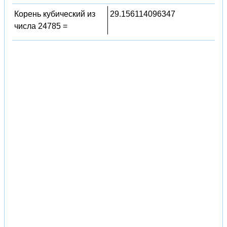
Корень кубический из
29.156114096347
числа 24785 =