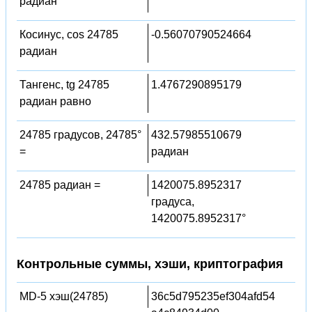
радиан
Косинус, cos 24785
-0.56070790524664
радиан
Тангенс, tg 24785
1.4767290895179
радиан равно
24785 градусов, 24785°
432.57985510679
=
радиан
24785 радиан =
1420075.8952317
градуса,
1420075.8952317°
Контрольные суммы, хэши, криптография
MD-5 хэш(24785)
36c5d795235ef304afd54