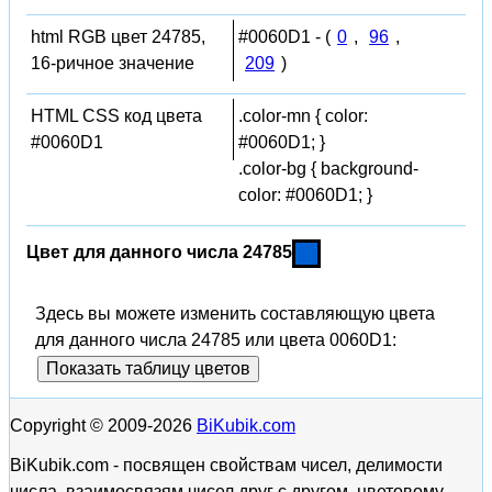
html RGB цвет 24785,
#0060D1 - (
0
,
96
,
16-ричное значение
209
)
HTML CSS код цвета
.color-mn { color:
#0060D1
#0060D1; }
.color-bg { background-
color: #0060D1; }
Цвет для данного числа 24785
Здесь вы можете изменить составляющую цвета
для данного числа 24785 или цвета 0060D1:
Показать таблицу цветов
Copyright © 2009-2026
BiKubik.com
BiKubik.com - посвящен свойствам чисел, делимости
числа, взаимосвязям чисел друг с другом, цветовому