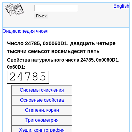
English
Энциклопедия чисел
Число 24785, 0x0060D1, двадцать четыре
тысячи семьсот восемьдесят пять
Свойства натурального числа 24785, 0x0060D1,
0x60D1
:
Системы счисления
Основные свойства
Степени, корни
Тригонометрия
Хэши, криптография