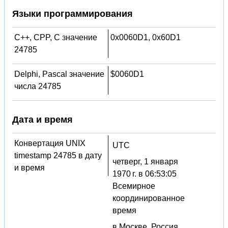
Языки программирования
C++, CPP, C значение
0x0060D1, 0x60D1
24785
Delphi, Pascal значение
$0060D1
числа 24785
Дата и время
Конвертация UNIX
UTC
timestamp 24785 в дату
четверг, 1 января
и время
1970 г. в 06:53:05
Всемирное
координированное
время
в Москве, Россия