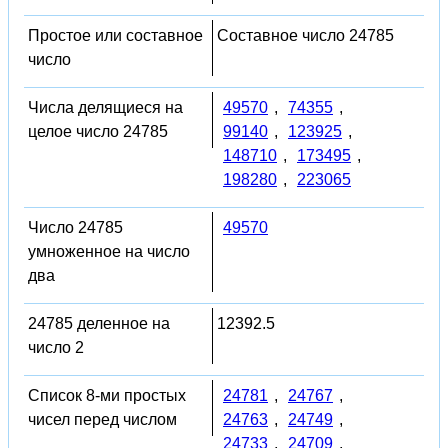
Простое или составное
Составное число 24785
число
Числа делящиеся на
49570
,
74355
,
целое число 24785
99140
,
123925
,
148710
,
173495
,
198280
,
223065
Число 24785
49570
умноженное на число
два
24785 деленное на
12392.5
число 2
Список 8-ми простых
24781
,
24767
,
чисел перед числом
24763
,
24749
,
24733
,
24709
,