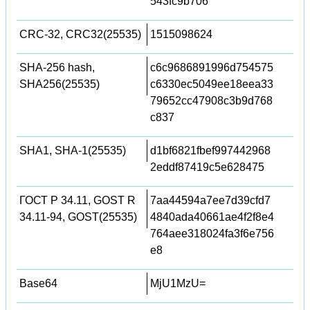
543fc9b706
CRC-32, CRC32(25535)
1515098624
SHA-256 hash,
c6c9686891996d754575
SHA256(25535)
c6330ec5049ee18eea33
79652cc47908c3b9d768
c837
SHA1, SHA-1(25535)
d1bf6821fbef997442968
2eddf87419c5e628475
ГОСТ Р 34.11, GOST R
7aa44594a7ee7d39cfd7
34.11-94, GOST(25535)
4840ada40661ae4f2f8e4
764aee318024fa3f6e756
e8
Base64
MjU1MzU=