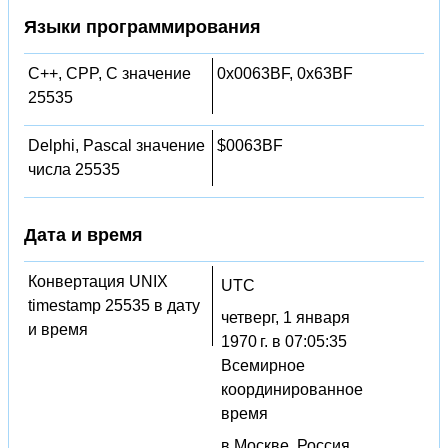
Языки программирования
C++, CPP, C значение
0x0063BF, 0x63BF
25535
Delphi, Pascal значение
$0063BF
числа 25535
Дата и время
Конвертация UNIX
UTC
timestamp 25535 в дату
четверг, 1 января
и время
1970 г. в 07:05:35
Всемирное
координированное
время
в Москве, Россия