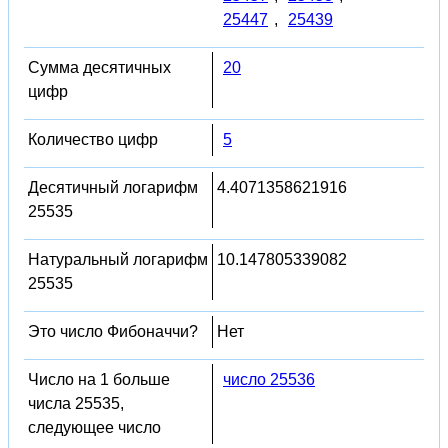
25447
,
25439
Сумма десятичных
20
цифр
Количество цифр
5
Десятичный логарифм
4.4071358621916
25535
Натуральный логарифм
10.147805339082
25535
Это число Фибоначчи?
Нет
Число на 1 больше
число 25536
числа 25535,
следующее число