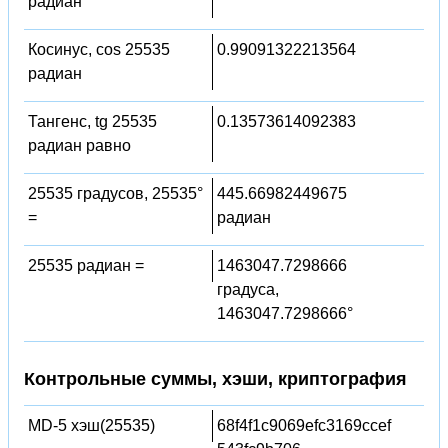
радиан
Косинус, cos 25535
0.99091322213564
радиан
Тангенс, tg 25535
0.13573614092383
радиан равно
25535 градусов, 25535°
445.66982449675
=
радиан
25535 радиан =
1463047.7298666
градуса,
1463047.7298666°
Контрольные суммы, хэши, криптография
MD-5 хэш(25535)
68f4f1c9069efc3169ccef