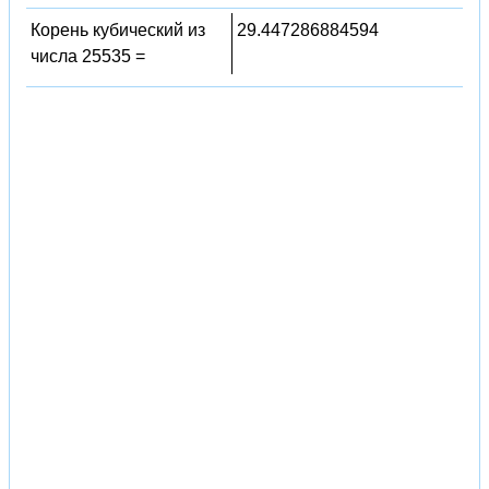
Корень кубический из
29.447286884594
числа 25535 =