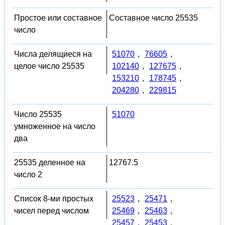
Простое или составное
Составное число 25535
число
Числа делящиеся на
51070
,
76605
,
целое число 25535
102140
,
127675
,
153210
,
178745
,
204280
,
229815
Число 25535
51070
умноженное на число
два
25535 деленное на
12767.5
число 2
Список 8-ми простых
25523
,
25471
,
чисел перед числом
25469
,
25463
,
25457
,
25453
,