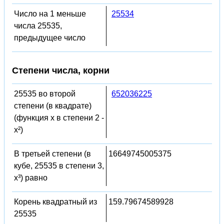
Число на 1 меньше
25534
числа 25535,
предыдущее число
Степени числа, корни
25535 во второй
652036225
степени (в квадрате)
(функция x в степени 2 -
x²)
В третьей степени (в
16649745005375
кубе, 25535 в степени 3,
x³) равно
Корень квадратный из
159.79674589928
25535