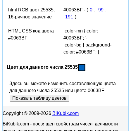
html RGB цвет 25535,
#0063BF - (
0
,
99
,
16-ричное значение
191
)
HTML CSS код цвета
.color-mn { color:
#0063BF
#0063BF; }
.color-bg { background-
color: #0063BF; }
Цвет для данного числа 25535
Здесь вы можете изменить составляющую цвета
для данного числа 25535 или цвета 0063BF:
Показать таблицу цветов
Copyright © 2009-2026
BiKubik.com
BiKubik.com - посвящен свойствам чисел, делимости
числа, взаимосвязям чисел друг с другом, цветовому