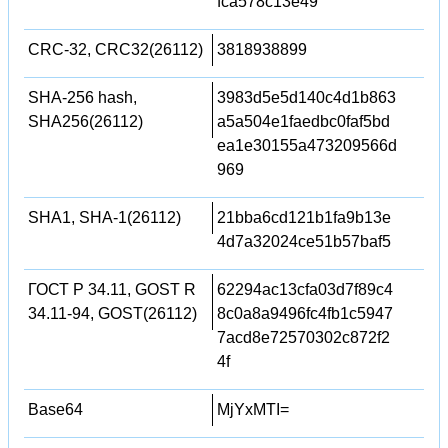
fca578c13e49
CRC-32, CRC32(26112)
3818938899
SHA-256 hash,
3983d5e5d140c4d1b863
SHA256(26112)
a5a504e1faedbc0faf5bd
ea1e30155a473209566d
969
SHA1, SHA-1(26112)
21bba6cd121b1fa9b13e
4d7a32024ce51b57baf5
ГОСТ Р 34.11, GOST R
62294ac13cfa03d7f89c4
34.11-94, GOST(26112)
8c0a8a9496fc4fb1c5947
7acd8e72570302c872f2
4f
Base64
MjYxMTI=