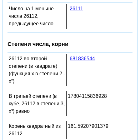
Число на 1 меньше
26111
числа 26112,
предыдущее число
Степени числа, корни
26112 во второй
681836544
степени (в квадрате)
(функция x в степени 2 -
x²)
В третьей степени (в
17804115836928
кубе, 26112 в степени 3,
x³) равно
Корень квадратный из
161.59207901379
26112