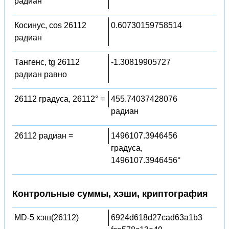
радиан
Косинус, cos 26112
0.60730159758514
радиан
Тангенс, tg 26112
-1.30819905727
радиан равно
26112 градуса, 26112° =
455.74037428076
радиан
26112 радиан =
1496107.3946456
градуса,
1496107.3946456°
Контрольные суммы, хэши, криптография
MD-5 хэш(26112)
6924d618d27cad63a1b3