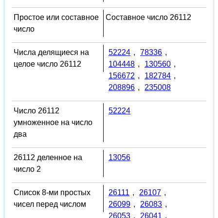
Простое или составное
Составное число 26112
число
Числа делящиеся на
52224
,
78336
,
целое число 26112
104448
,
130560
,
156672
,
182784
,
208896
,
235008
Число 26112
52224
умноженное на число
два
26112 деленное на
13056
число 2
Список 8-ми простых
26111
,
26107
,
чисел перед числом
26099
,
26083
,
26053
,
26041
,