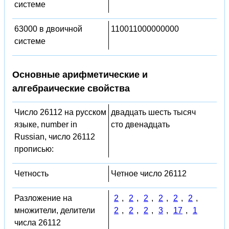
системе
63000 в двоичной
110011000000000
системе
Основные арифметические и
алгебраические свойства
Число 26112 на русском
двадцать шесть тысяч
языке, number in
сто двенадцать
Russian, число 26112
прописью:
Четность
Четное число 26112
Разложение на
2
,
2
,
2
,
2
,
2
,
2
,
множители, делители
2
,
2
,
2
,
3
,
17
,
1
числа 26112