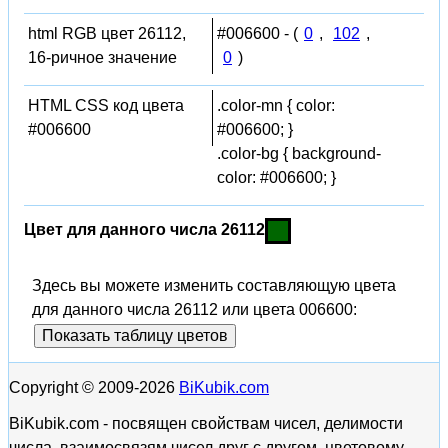
html RGB цвет 26112,
#006600 - (
0
,
102
,
16-ричное значение
0
)
HTML CSS код цвета
.color-mn { color:
#006600
#006600; }
.color-bg { background-
color: #006600; }
Цвет для данного числа 26112
Здесь вы можете изменить составляющую цвета
для данного числа 26112 или цвета 006600:
Показать таблицу цветов
Copyright © 2009-2026
BiKubik.com
BiKubik.com - посвящен свойствам чисел, делимости
числа, взаимосвязям чисел друг с другом, цветовому