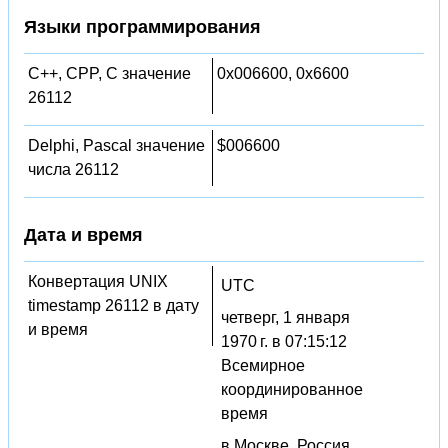
Языки программирования
C++, CPP, C значение
0x006600, 0x6600
26112
Delphi, Pascal значение
$006600
числа 26112
Дата и время
Конвертация UNIX
UTC
timestamp 26112 в дату
четверг, 1 января
и время
1970 г. в 07:15:12
Всемирное
координированное
время
в Москве, Россия