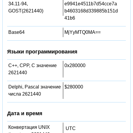
34.11-94,
e9941e4511b7d54cce7a
GOST(2621440)
b4603168d339885b151d
41b6
Base64
MjYyMTQ0MA==
Языки программирования
C++, CPP, C значение
0x280000
2621440
Delphi, Pascal значение
$280000
числа 2621440
Дата и время
Конвертация UNIX
UTC