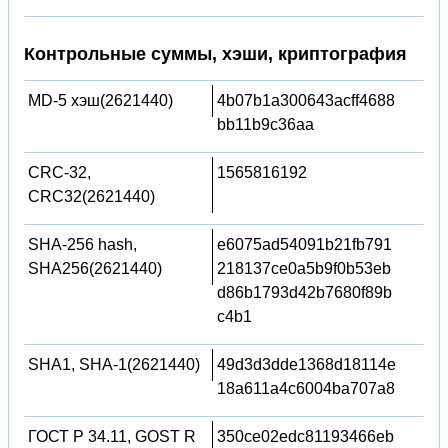
Контрольные суммы, хэши, криптография
MD-5 хэш(2621440)
4b07b1a300643acff4688
bb11b9c36aa
CRC-32,
1565816192
CRC32(2621440)
SHA-256 hash,
e6075ad54091b21fb791
SHA256(2621440)
218137ce0a5b9f0b53eb
d86b1793d42b7680f89b
c4b1
SHA1, SHA-1(2621440)
49d3d3dde1368d18114e
18a611a4c6004ba707a8
ГОСТ Р 34.11, GOST R
350ce02edc81193466eb