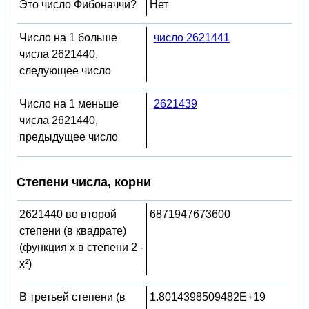
Это число Фибоначчи?
Нет
Число на 1 больше
число 2621441
числа 2621440,
следующее число
Число на 1 меньше
2621439
числа 2621440,
предыдущее число
Степени числа, корни
2621440 во второй
6871947673600
степени (в квадрате)
(функция x в степени 2 -
x²)
В третьей степени (в
1.8014398509482E+19