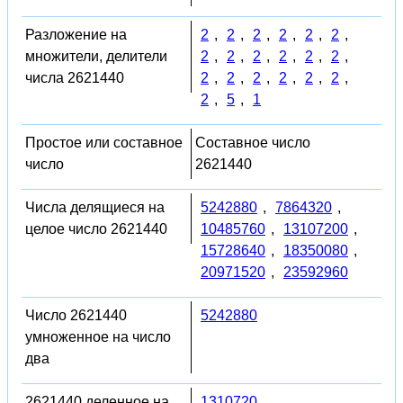
Разложение на
2
,
2
,
2
,
2
,
2
,
2
,
множители, делители
2
,
2
,
2
,
2
,
2
,
2
,
числа 2621440
2
,
2
,
2
,
2
,
2
,
2
,
2
,
5
,
1
Простое или составное
Составное число
число
2621440
Числа делящиеся на
5242880
,
7864320
,
целое число 2621440
10485760
,
13107200
,
15728640
,
18350080
,
20971520
,
23592960
Число 2621440
5242880
умноженное на число
два
2621440 деленное на
1310720