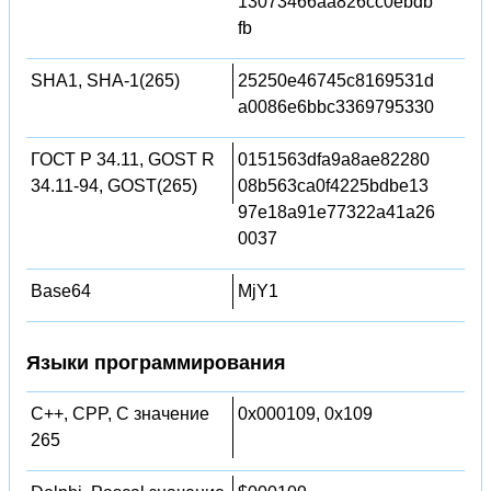
13073466aa826cc0ebdb
fb
SHA1, SHA-1(265)
25250e46745c8169531d
a0086e6bbc3369795330
ГОСТ Р 34.11, GOST R
0151563dfa9a8ae82280
34.11-94, GOST(265)
08b563ca0f4225bdbe13
97e18a91e77322a41a26
0037
Base64
MjY1
Языки программирования
C++, CPP, C значение
0x000109, 0x109
265