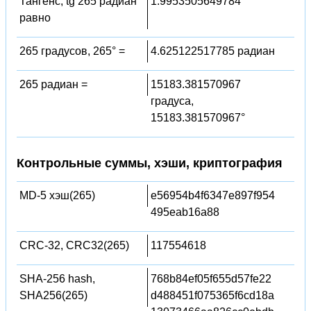
Тангенс, tg 265 радиан
1.9953505649784
равно
265 градусов, 265° =
4.625122517785 радиан
265 радиан =
15183.381570967
градуса,
15183.381570967°
Контрольные суммы, хэши, криптография
MD-5 хэш(265)
e56954b4f6347e897f954
495eab16a88
CRC-32, CRC32(265)
117554618
SHA-256 hash,
768b84ef05f655d57fe22
SHA256(265)
d488451f075365f6cd18a