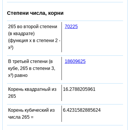
Степени числа, корни
265 во второй степени
70225
(в квадрате)
(функция x в степени 2 -
x²)
В третьей степени (в
18609625
кубе, 265 в степени 3,
x³) равно
Корень квадратный из
16.2788205961
265
Корень кубический из
6.4231582885624
числа 265 =