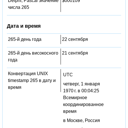
Delphi, Pascal значение
$000109
числа 265
Дата и время
265-й день года
22 сентября
265-й день високосного
21 сентября
года
Конвертация UNIX
UTC
timestamp 265 в дату и
четверг, 1 января
время
1970 г. в 00:04:25
Всемирное
координированное
время
в Москве, Россия