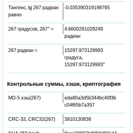
Тангенс, tg 267 радиан
-0.035390319198765
равно
267 градусов, 267° =
4.6600291028249
радиан
267 радиан =
15297.973129993
градуса,
15297.973129993°
Контрольные суммы, хэши, криптография
MD-5 хэш(267)
eda80a3d5b344bc40f3b
c04f65b7a357
CRC-32, CRC32(267)
3910130838