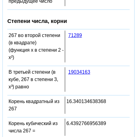
предыдущее число
Степени числа, корни
267 во второй степени
71289
(в квадрате)
(функция x в степени 2 -
x²)
В третьей степени (в
19034163
кубе, 267 в степени 3,
x³) равно
Корень квадратный из
16.340134638368
267
Корень кубический из
6.4392766956389
числа 267 =