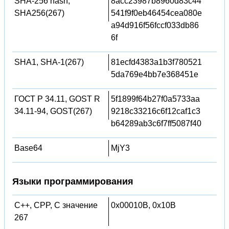
SHA-256 hash,
8acc23987b8960d83c44
SHA256(267)
541f9f0eb46454cea080e
a94d916f56fccf033db86
6f
SHA1, SHA-1(267)
81ecfd4383a1b3f780521
5da769e4bb7e368451e
ГОСТ Р 34.11, GOST R
5f1899f64b27f0a5733aa
34.11-94, GOST(267)
9218c33216c6f12caf1c3
b64289ab3c6f7ff5087f40
Base64
MjY3
Языки программирования
C++, CPP, C значение
0x00010B, 0x10B
267