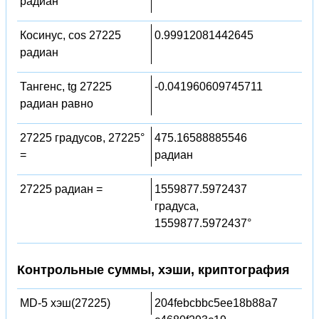
радиан
Косинус, cos 27225
0.99912081442645
радиан
Тангенс, tg 27225
-0.041960609745711
радиан равно
27225 градусов, 27225°
475.16588885546
=
радиан
27225 радиан =
1559877.5972437
градуса,
1559877.5972437°
Контрольные суммы, хэши, криптография
MD-5 хэш(27225)
204febcbbc5ee18b88a7