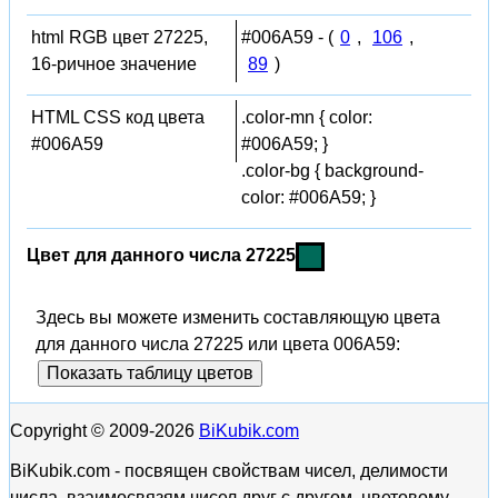
html RGB цвет 27225,
#006A59 - (
0
,
106
,
16-ричное значение
89
)
HTML CSS код цвета
.color-mn { color:
#006A59
#006A59; }
.color-bg { background-
color: #006A59; }
Цвет для данного числа 27225
Здесь вы можете изменить составляющую цвета
для данного числа 27225 или цвета 006A59:
Показать таблицу цветов
Copyright © 2009-2026
BiKubik.com
BiKubik.com - посвящен свойствам чисел, делимости
числа, взаимосвязям чисел друг с другом, цветовому