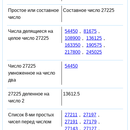
Простое или составное
Составное число 27225
число
Числа делящиеся на
54450
,
81675
,
целое число 27225
108900
,
136125
,
163350
,
190575
,
217800
,
245025
Число 27225
54450
умноженное на число
два
27225 деленное на
13612.5
число 2
Список 8-ми простых
27211
,
27197
,
чисел перед числом
27191
,
27179
,
27143
,
27127
,