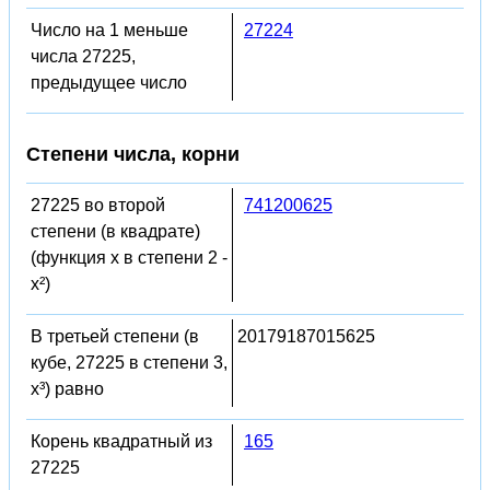
Число на 1 меньше
27224
числа 27225,
предыдущее число
Степени числа, корни
27225 во второй
741200625
степени (в квадрате)
(функция x в степени 2 -
x²)
В третьей степени (в
20179187015625
кубе, 27225 в степени 3,
x³) равно
Корень квадратный из
165
27225