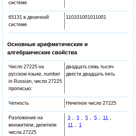
системе
65131 в двоичной
110101001011001
системе
Основные арифметические и
алгебраические свойства
Число 27225 на
двадцать семь тысяч
русском языке, number
двести двадцать пять
in Russian, число 27225
прописью:
Четность
Нечетное число 27225
Разложение на
3
,
3
,
5
,
5
,
11
,
множители, делители
11
,
1
числа 27225