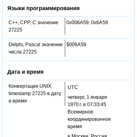
Языки программирования
C++, CPP, C значение
0x006A59, 0x6A59
27225
Delphi, Pascal значение
$006A59
числа 27225
Дата и время
Конвертация UNIX
UTC
timestamp 27225 в дату
четверг, 1 января
и время
1970 г. в 07:33:45
Всемирное
координированное
время
в Москве, Россия