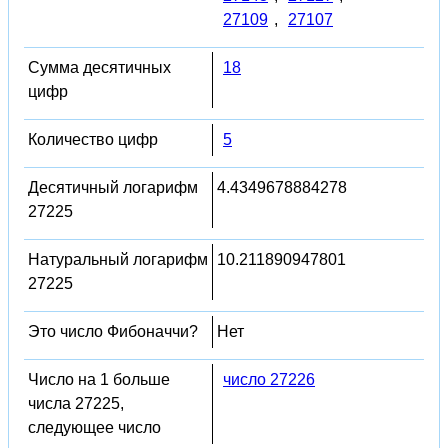
27109
,
27107
Сумма десятичных
18
цифр
Количество цифр
5
Десятичный логарифм
4.4349678884278
27225
Натуральный логарифм
10.211890947801
27225
Это число Фибоначчи?
Нет
Число на 1 больше
число 27226
числа 27225,
следующее число