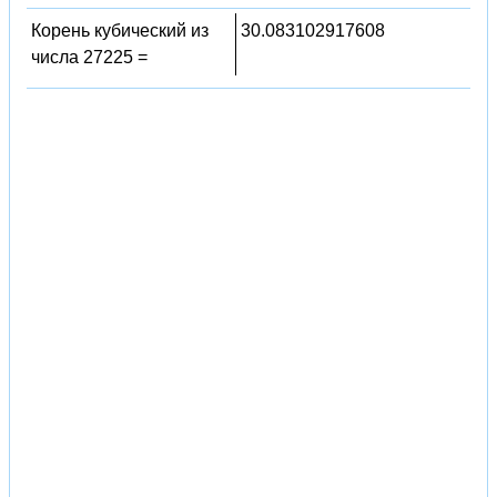
Корень кубический из
30.083102917608
числа 27225 =