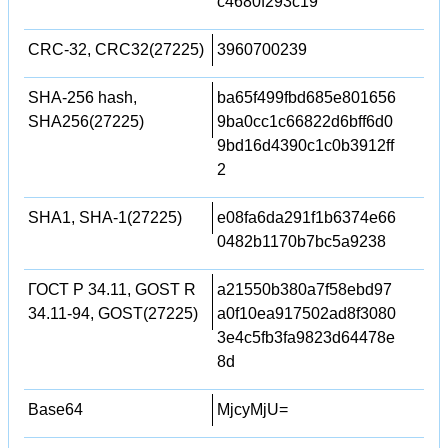
c4680f293c19
CRC-32, CRC32(27225)
3960700239
SHA-256 hash,
ba65f499fbd685e801656
SHA256(27225)
9ba0cc1c66822d6bff6d0
9bd16d4390c1c0b3912ff
2
SHA1, SHA-1(27225)
e08fa6da291f1b6374e66
0482b1170b7bc5a9238
ГОСТ Р 34.11, GOST R
a21550b380a7f58ebd97
34.11-94, GOST(27225)
a0f10ea917502ad8f3080
3e4c5fb3fa9823d64478e
8d
Base64
MjcyMjU=