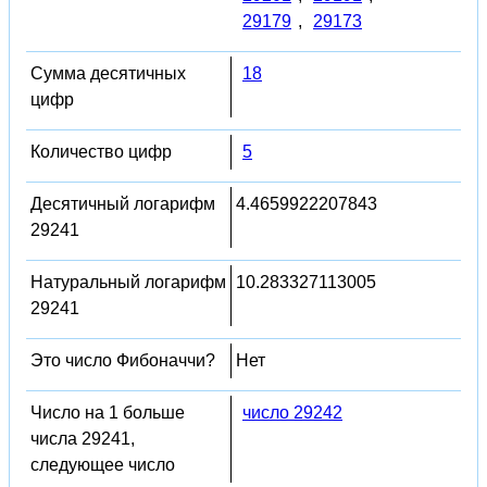
29179
,
29173
Сумма десятичных
18
цифр
Количество цифр
5
Десятичный логарифм
4.4659922207843
29241
Натуральный логарифм
10.283327113005
29241
Это число Фибоначчи?
Нет
Число на 1 больше
число 29242
числа 29241,
следующее число