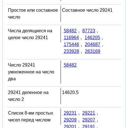
Простое или составное
Составное число 29241
число
Числа делящиеся на
58482
,
87723
,
целое число 29241
116964
,
146205
,
175446
,
204687
,
233928
,
263169
Число 29241
58482
умноженное на число
два
29241 деленное на
14620.5
число 2
Список 8-ми простых
29231
,
29221
,
чисел перед числом
29209
,
29207
,
29201
,
29191
,