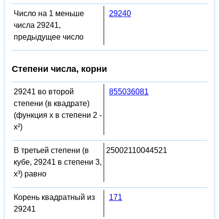
Число на 1 меньше
29240
числа 29241,
предыдущее число
Степени числа, корни
29241 во второй
855036081
степени (в квадрате)
(функция x в степени 2 -
x²)
В третьей степени (в
25002110044521
кубе, 29241 в степени 3,
x³) равно
Корень квадратный из
171
29241