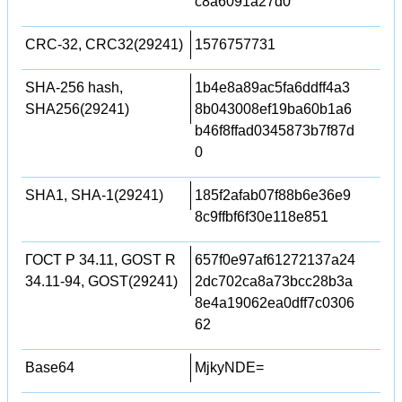
c8a6091a27d0
CRC-32, CRC32(29241)
1576757731
SHA-256 hash,
1b4e8a89ac5fa6ddff4a3
SHA256(29241)
8b043008ef19ba60b1a6
b46f8ffad0345873b7f87d
0
SHA1, SHA-1(29241)
185f2afab07f88b6e36e9
8c9ffbf6f30e118e851
ГОСТ Р 34.11, GOST R
657f0e97af61272137a24
34.11-94, GOST(29241)
2dc702ca8a73bcc28b3a
8e4a19062ea0dff7c0306
62
Base64
MjkyNDE=