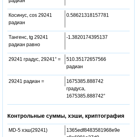
радиан
Косинус, cos 29241
0.58621318157781
радиан
Тангенс, tg 29241
-1.3820174395137
радиан равно
29241 градус, 29241° =
510.35172657566
радиан
29241 радиан =
1675385.888742
градуса,
1675385.888742°
Контрольные суммы, хэши, криптография
MD-5 хэш(29241)
1365edf8483581968e9e