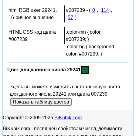
html RGB цвет 29241,
#007239 - (
0
,
114
,
16-ричное значение
57
)
HTML CSS код цвета
.color-mn { color:
#007239
#007239; }
.color-bg { background-
color: #007239; }
Цвет для данного числа 29241
Здесь вы можете изменить составляющую цвета
для данного числа 29241 или цвета 007239:
Показать таблицу цветов
Copyright © 2009-2026
BiKubik.com
BiKubik.com - посвящен свойствам чисел, делимости
числа, взаимосвязям чисел друг с другом, цветовому