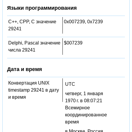
Языки программирования
C++, CPP, C значение
0x007239, 0x7239
29241
Delphi, Pascal значение
$007239
числа 29241
Дата и время
Конвертация UNIX
UTC
timestamp 29241 в дату
четверг, 1 января
и время
1970 г. в 08:07:21
Всемирное
координированное
время
в Москве, Россия