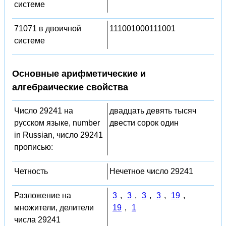
системе
71071 в двоичной
111001000111001
системе
Основные арифметические и
алгебраические свойства
Число 29241 на
двадцать девять тысяч
русском языке, number
двести сорок один
in Russian, число 29241
прописью:
Четность
Нечетное число 29241
Разложение на
3
,
3
,
3
,
3
,
19
,
множители, делители
19
,
1
числа 29241