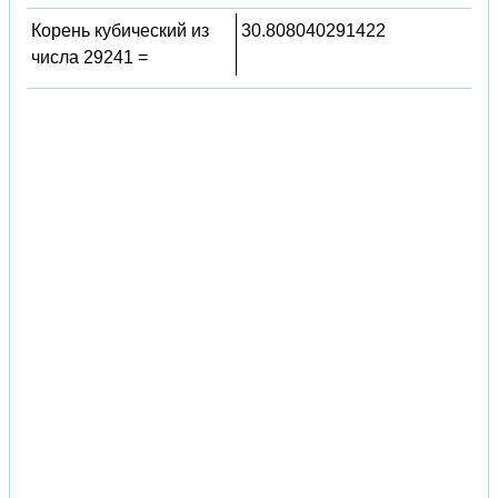
Корень кубический из
30.808040291422
числа 29241 =