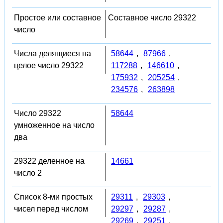
Простое или составное
Составное число 29322
число
Числа делящиеся на
58644
,
87966
,
целое число 29322
117288
,
146610
,
175932
,
205254
,
234576
,
263898
Число 29322
58644
умноженное на число
два
29322 деленное на
14661
число 2
Список 8-ми простых
29311
,
29303
,
чисел перед числом
29297
,
29287
,
29269
,
29251
,