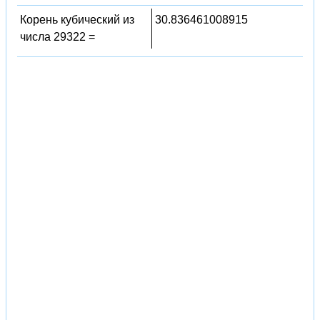
Корень кубический из
30.836461008915
числа 29322 =