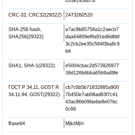
055e2958b7b
CRC-32, CRC32(29322)
2473260520
SHA-256 hash,
e7ac9b85758a1c2aecb7
SHA256(29322)
daa64809ef9a91ed6d6bf
3c2cb2ee35c584f3ba8c9
b4
SHA1, SHA-1(29322)
e5004cbac2d573926977
39d126b6bba65b9ad9fe
ГОСТ Р 34.11, GOST R
cb7c0b5b71832885a900
34.11-94, GOST(29322)
7b450e7ab08ad83f7c41
43ac86b09faebe8e07bc
0c66
Base64
MjkzMjI=