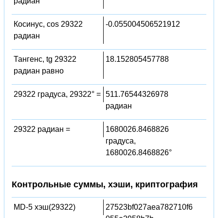
радиан
Косинус, cos 29322
-0.055004506521912
радиан
Тангенс, tg 29322
18.152805457788
радиан равно
29322 градуса, 29322° =
511.76544326978
радиан
29322 радиан =
1680026.8468826
градуса,
1680026.8468826°
Контрольные суммы, хэши, криптография
MD-5 хэш(29322)
27523bf027aea782710f6