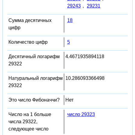
29243
,
29231
Сумма десятичных
18
цифр
Количество цифр
5
Десятичный логарифм
4.4671935894118
29322
Натуральный логарифм
10.286093366498
29322
Это число Фибоначчи?
Нет
Число на 1 больше
число 29323
числа 29322,
следующее число