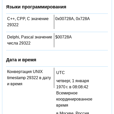
Языки программирования
C++, CPP, C значение
0x00728A, 0x728A
29322
Delphi, Pascal значение
$00728A
числа 29322
Дата и время
Конвертация UNIX
UTC
timestamp 29322 в дату
четверг, 1 января
и время
1970 г. в 08:08:42
Всемирное
координированное
время
в Москве, Россия