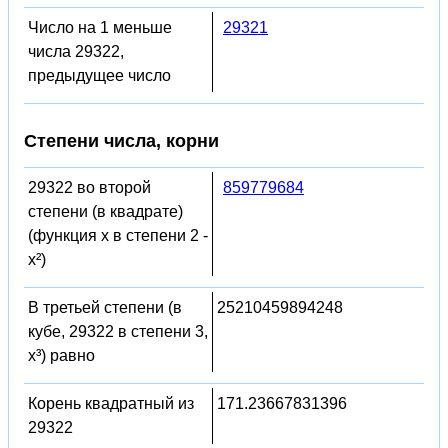
Число на 1 меньше
29321
числа 29322,
предыдущее число
Степени числа, корни
29322 во второй
859779684
степени (в квадрате)
(функция x в степени 2 -
x²)
В третьей степени (в
25210459894248
кубе, 29322 в степени 3,
x³) равно
Корень квадратный из
171.23667831396
29322