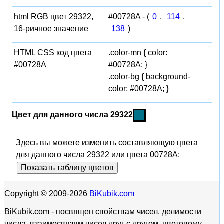
html RGB цвет 29322,
#00728A - (
0
,
114
,
16-ричное значение
138
)
HTML CSS код цвета
.color-mn { color:
#00728A
#00728A; }
.color-bg { background-
color: #00728A; }
Цвет для данного числа 29322
Здесь вы можете изменить составляющую цвета
для данного числа 29322 или цвета 00728A:
Показать таблицу цветов
Copyright © 2009-2026
BiKubik.com
BiKubik.com - посвящен свойствам чисел, делимости
числа, взаимосвязям чисел друг с другом, цветовому