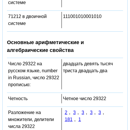
системе
71212 в двоичной
111001010001010
системе
Основные арифметические и
алгебраические свойства
Число 29322 на
двадцать девять тысяч
русском языке, number
триста двадцать два
in Russian, число 29322
прописью:
Четность
Четное число 29322
Разложение на
2
,
3
,
3
,
3
,
3
,
множители, делители
181
,
1
числа 29322