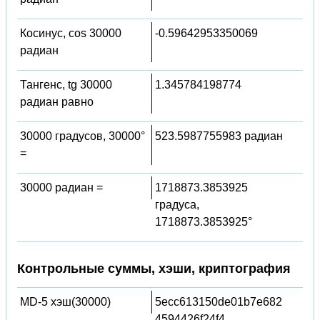
Косинус, cos 30000
-0.59642953350069
радиан
Тангенс, tg 30000
1.345784198774
радиан равно
30000 градусов, 30000°
523.5987755983 радиан
=
30000 радиан =
1718873.3853925
градуса,
1718873.3853925°
Контрольные суммы, хэши, криптография
MD-5 хэш(30000)
5ecc613150de01b7e682
4594426f24f4