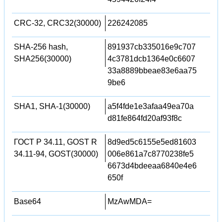
CRC-32, CRC32(30000)
226242085
SHA-256 hash,
891937cb335016e9c707
SHA256(30000)
4c3781dcb1364e0c6607
33a8889bbeae83e6aa75
9be6
SHA1, SHA-1(30000)
a5f4fde1e3afaa49ea70a
d81fe864fd20af93f8c
ГОСТ Р 34.11, GOST R
8d9ed5c6155e5ed81603
34.11-94, GOST(30000)
006e861a7c8770238fe5
6673d4bdeeaa6840e4e6
650f
Base64
MzAwMDA=