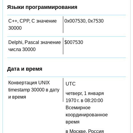
Языки программирования
C++, CPP, C значение
0x007530, 0x7530
30000
Delphi, Pascal значение
$007530
числа 30000
Дата и время
Конвертация UNIX
UTC
timestamp 30000 в дату
четверг, 1 января
и время
1970 г. в 08:20:00
Всемирное
координированное
время
в Москве, Россия