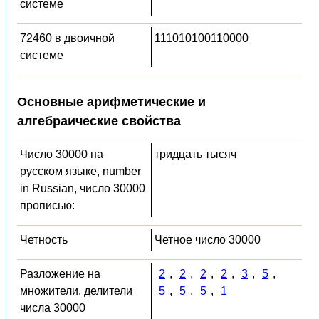
системе
72460 в двоичной
111010100110000
системе
Основные арифметические и
алгебраические свойства
Число 30000 на
тридцать тысяч
русском языке, number
in Russian, число 30000
прописью:
Четность
Четное число 30000
Разложение на
2
,
2
,
2
,
2
,
3
,
5
,
множители, делители
5
,
5
,
5
,
1
числа 30000