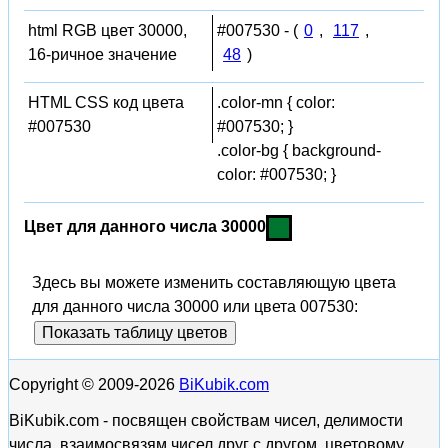
html RGB цвет 30000,
#007530 - (
0
,
117
,
16-ричное значение
48
)
HTML CSS код цвета
.color-mn { color:
#007530
#007530; }
.color-bg { background-
color: #007530; }
Цвет для данного числа 30000
Здесь вы можете изменить составляющую цвета
для данного числа 30000 или цвета 007530:
Показать таблицу цветов
Copyright © 2009-2026
BiKubik.com
BiKubik.com - посвящен свойствам чисел, делимости
числа, взаимосвязям чисел друг с другом, цветовому