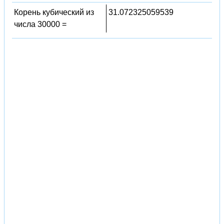
Корень кубический из
31.072325059539
числа 30000 =