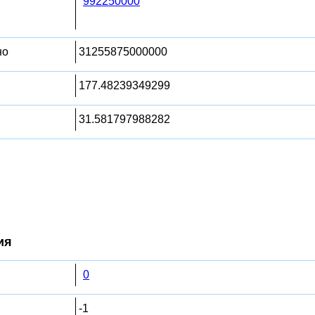
992250000
но
31255875000000
177.48239349299
31.581797988282
ия
0
-1