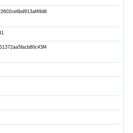
22602ce6bd913af49d6
41
51372aa5facb80c43f4