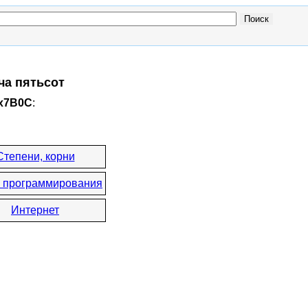
ча пятьсот
0x7B0C
:
Степени, корни
 программирования
Интернет