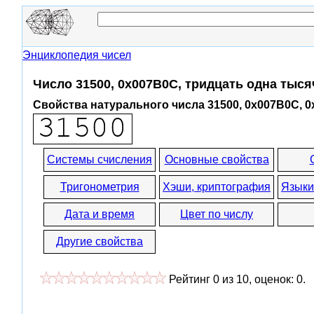
Энциклопедия чисел
Число 31500, 0x007B0C, тридцать одна тыся
Свойства натурального числа 31500, 0x007B0C, 
Системы счисления
Основные свойства
Тригонометрия
Хэши, криптография
Языки
Дата и время
Цвет по числу
Другие свойства
Рейтинг
0
из
10
, оценок:
0
.