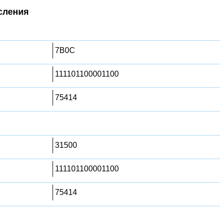
сления
7B0C
111101100001100
75414
31500
111101100001100
75414