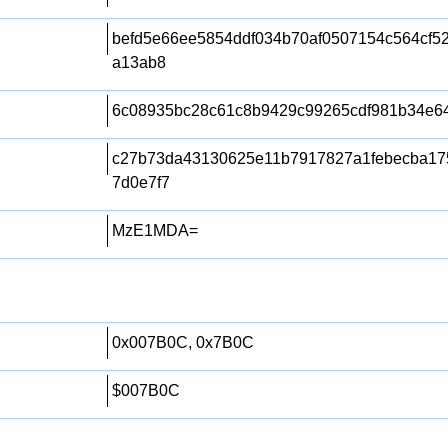
befd5e66ee5854ddf034b70af0507154c564cf5
a13ab8
6c08935bc28c61c8b9429c99265cdf981b34e6
c27b73da43130625e11b7917827a1febecba17
7d0e7f7
MzE1MDA=
0x007B0C, 0x7B0C
$007B0C