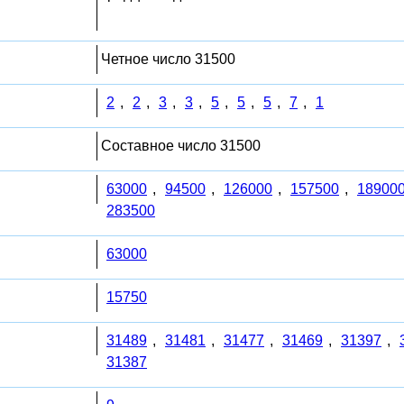
Четное число 31500
2
,
2
,
3
,
3
,
5
,
5
,
5
,
7
,
1
Составное число 31500
63000
,
94500
,
126000
,
157500
,
18900
283500
63000
15750
31489
,
31481
,
31477
,
31469
,
31397
,
31387