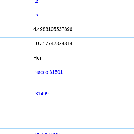
9
5
4.4983105537896
10.357742824814
Нет
число 31501
31499