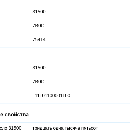
31500
7B0C
75414
31500
7B0C
111101100001100
е свойства
исло 31500
тридцать одна тысяча пятьсот