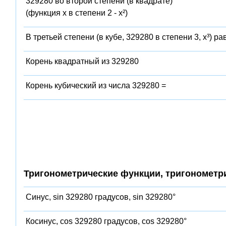
329280 во второй степени (в квадрате)
(функция x в степени 2 - x²)
В третьей степени (в кубе, 329280 в степени 3, x³) ра
Корень квадратный из 329280
Корень кубический из числа 329280 =
Тригонометрические функции, тригонометр
Синус, sin 329280 градусов, sin 329280°
Косинус, cos 329280 градусов, cos 329280°