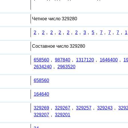
Четное число 329280
2
,
2
,
2
,
2
,
2
,
2
,
3
,
5
,
7
,
7
,
7
,
1
Составное число 329280
658560
,
987840
,
1317120
,
1646400
,
1
2634240
,
2963520
658560
164640
329269
,
329267
,
329257
,
329243
,
329
329207
,
329201