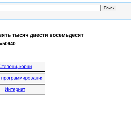
евять тысяч двести восемьдесят
0x50640
:
Степени, корни
 программирования
Интернет