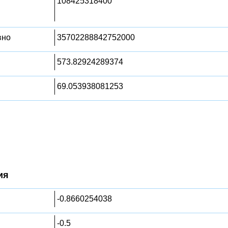
108425318400
вно
35702288842752000
573.82924289374
69.053938081253
ия
-0.8660254038
-0.5