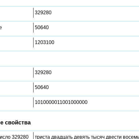
329280
е
50640
1203100
329280
50640
1010000011001000000
е свойства
число 329280
триста двадцать девять тысяч двести восем