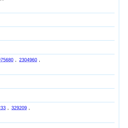
975680
,
2304960
,
233
,
329209
,