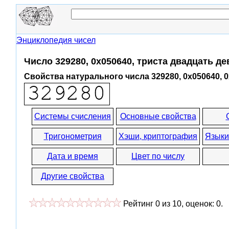
Энциклопедия чисел
Число 329280, 0x050640, триста двадцать д
Свойства натурального числа 329280, 0x050640, 
Системы счисления
Основные свойства
Тригонометрия
Хэши, криптография
Языки
Дата и время
Цвет по числу
Другие свойства
Рейтинг
0
из
10
, оценок:
0
.