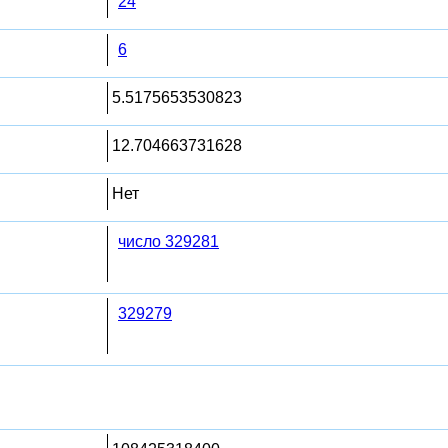
24
6
5.5175653530823
12.704663731628
Нет
число 329281
329279