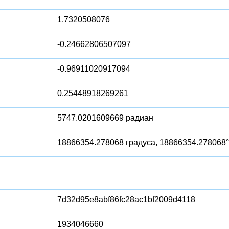
1.7320508076
-0.24662806507097
-0.96911020917094
0.25448918269261
5747.0201609669 радиан
18866354.278068 градуса, 18866354.278068°
7d32d95e8abf86fc28ac1bf2009d4118
1934046660