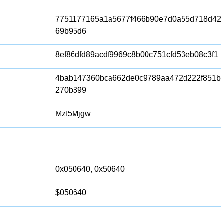
7751177165a1a5677f466b90e7d0a55d718d42
69b95d6
8ef86dfd89acdf9969c8b00c751cfd53eb08c3f1
4bab147360bca662de0c9789aa472d222f851b
270b399
MzI5Mjgw
0x050640, 0x50640
$050640