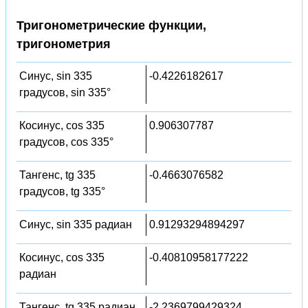
Тригонометрические функции,
тригонометрия
Синус, sin 335
-0.4226182617
градусов, sin 335°
Косинус, cos 335
0.906307787
градусов, cos 335°
Тангенс, tg 335
-0.4663076582
градусов, tg 335°
Синус, sin 335 радиан
0.91293294894297
Косинус, cos 335
-0.40810958177222
радиан
Тангенс, tg 335 радиан
-2.2369799429324