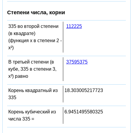
Степени числа, корни
335 во второй степени
112225
(в квадрате)
(функция x в степени 2 -
x²)
В третьей степени (в
37595375
кубе, 335 в степени 3,
x³) равно
Корень квадратный из
18.303005217723
335
Корень кубический из
6.9451495580325
числа 335 =