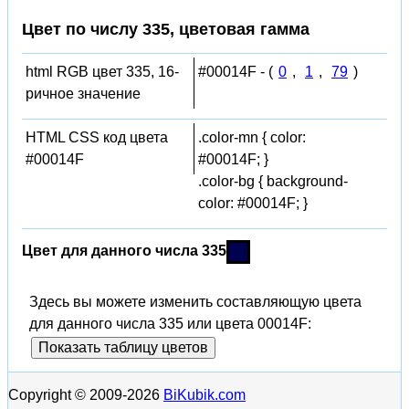
Цвет по числу 335, цветовая гамма
html RGB цвет 335, 16-
#00014F - (
0
,
1
,
79
)
ричное значение
HTML CSS код цвета
.color-mn { color:
#00014F
#00014F; }
.color-bg { background-
color: #00014F; }
Цвет для данного числа 335
Здесь вы можете изменить составляющую цвета
для данного числа 335 или цвета 00014F:
Показать таблицу цветов
Copyright © 2009-2026
BiKubik.com