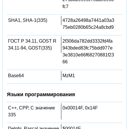
fc7
SHA1, SHA-1(335)
4728a26498a7441a03a3
75eb0280b65c24a8cbd9
ГОСТ Р 34.11, GOST R
2f306da782dd3332fd4fa
34.11-94, GOST(335)
943bded83fc75bdd977e
3e3810e66f68270881f23
66
Base64
MzM1
Языки программирования
C++, CPP, C значение
0x00014F, 0x14F
335
Delphi, Pascal значение
$00014F