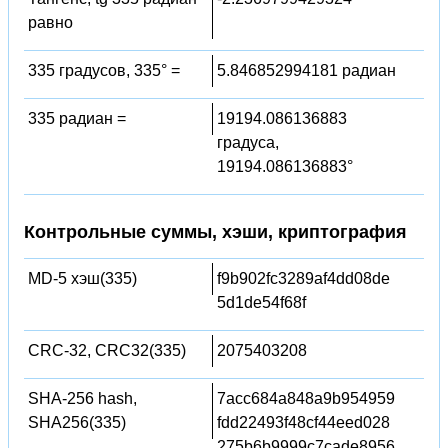
равно
335 градусов, 335° =
5.846852994181 радиан
335 радиан =
19194.086136883
градуса,
19194.086136883°
Контрольные суммы, хэши, криптография
MD-5 хэш(335)
f9b902fc3289af4dd08de
5d1de54f68f
CRC-32, CRC32(335)
2075403208
SHA-256 hash,
7acc684a848a9b954959
SHA256(335)
fdd22493f48cf44eed028
275b6b9999c7cade8956