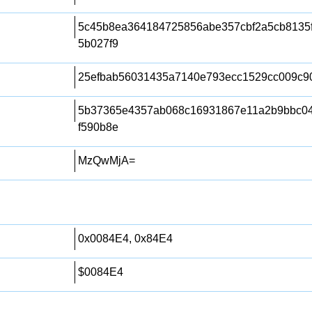
5c45b8ea364184725856abe357cbf2a5cb8135
5b027f9
25efbab56031435a7140e793ecc1529cc009c9
5b37365e4357ab068c16931867e11a2b9bbc04
f590b8e
MzQwMjA=
0x0084E4, 0x84E4
$0084E4