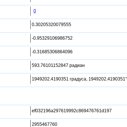
0
0.30205320079555
-0.95329106986752
-0.31685306864096
593.76101152847 радиан
1949202.4190351 градуса, 1949202.4190351°
ef032196a297619992c869476761d197
2955467760