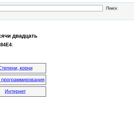
сячи двадцать
x84E4
:
Степени, корни
 программирования
Интернет