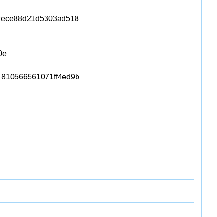
fece88d21d5303ad518
0e
810566561071ff4ed9b