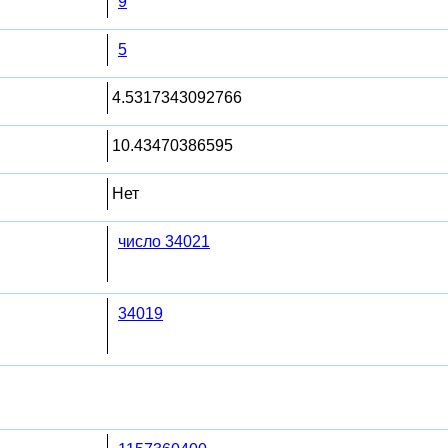
9
5
4.5317343092766
10.43470386595
Нет
число 34021
34019