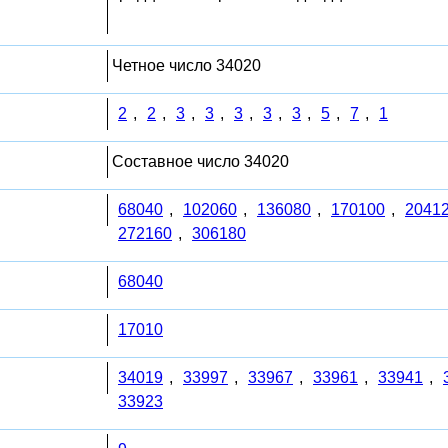
Четное число 34020
2
,
2
,
3
,
3
,
3
,
3
,
3
,
5
,
7
,
1
Составное число 34020
68040
,
102060
,
136080
,
170100
,
2041
272160
,
306180
68040
17010
34019
,
33997
,
33967
,
33961
,
33941
,
33923