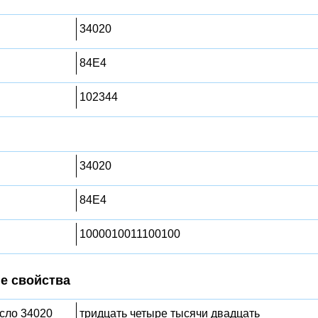
34020
84E4
102344
34020
84E4
1000010011100100
е свойства
исло 34020
тридцать четыре тысячи двадцать