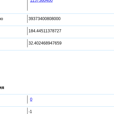
1157360400
но
39373400808000
184.44511378727
32.402468947659
ия
0
-1