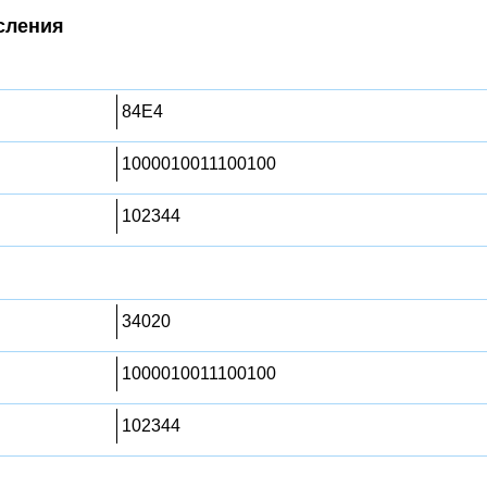
сления
84E4
1000010011100100
102344
34020
1000010011100100
102344