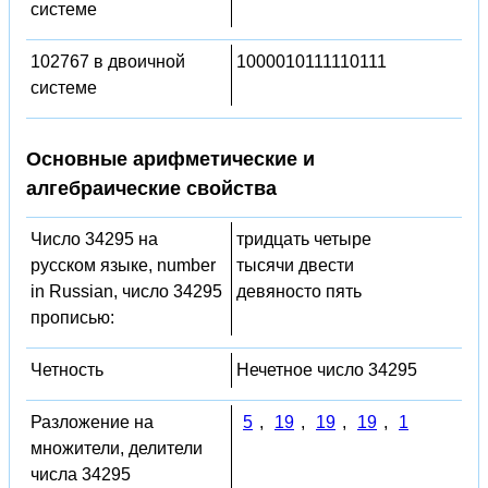
системе
102767 в двоичной
1000010111110111
системе
Основные арифметические и
алгебраические свойства
Число 34295 на
тридцать четыре
русском языке, number
тысячи двести
in Russian, число 34295
девяносто пять
прописью:
Четность
Нечетное число 34295
Разложение на
5
,
19
,
19
,
19
,
1
множители, делители
числа 34295