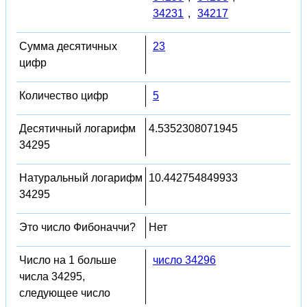
34231
,
34217
Сумма десятичных
23
цифр
Количество цифр
5
Десятичный логарифм
4.5352308071945
34295
Натуральный логарифм
10.442754849933
34295
Это число Фибоначчи?
Нет
Число на 1 больше
число 34296
числа 34295,
следующее число