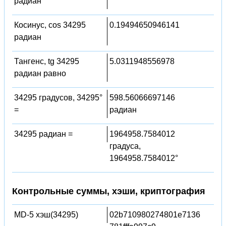
радиан
Косинус, cos 34295
0.19494650946141
радиан
Тангенс, tg 34295
5.0311948556978
радиан равно
34295 градусов, 34295°
598.56066697146
=
радиан
34295 радиан =
1964958.7584012
градуса,
1964958.7584012°
Контрольные суммы, хэши, криптография
MD-5 хэш(34295)
02b710980274801e7136