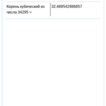
Корень кубический из
32.489542986857
числа 34295 =