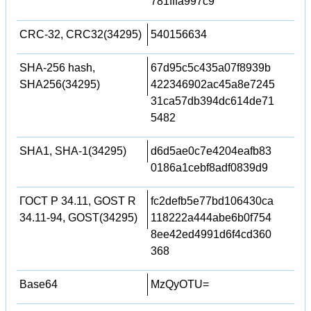
781fffa997c9
CRC-32, CRC32(34295)
540156634
SHA-256 hash,
67d95c5c435a07f8939b
SHA256(34295)
422346902ac45a8e7245
31ca57db394dc614de71
5482
SHA1, SHA-1(34295)
d6d5ae0c7e4204eafb83
0186a1cebf8adf0839d9
ГОСТ Р 34.11, GOST R
fc2defb5e77bd106430ca
34.11-94, GOST(34295)
118222a444abe6b0f754
8ee42ed4991d6f4cd360
368
Base64
MzQyOTU=