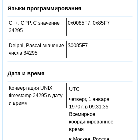
Языки программирования
C++, CPP, C значение
0x0085F7, 0x85F7
34295
Delphi, Pascal значение
$0085F7
числа 34295
Дата и время
Конвертация UNIX
UTC
timestamp 34295 в дату
четверг, 1 января
и время
1970 г. в 09:31:35
Всемирное
координированное
время
в Москве, Россия