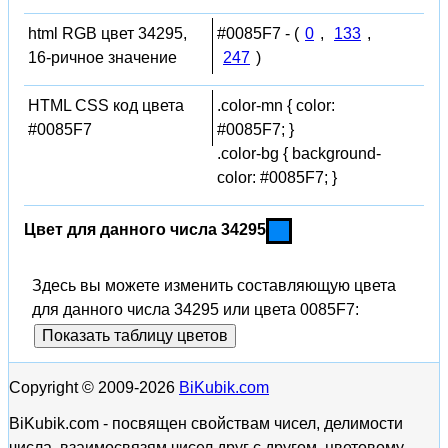
html RGB цвет 34295,
#0085F7 - (
0
,
133
,
16-ричное значение
247
)
HTML CSS код цвета
.color-mn { color:
#0085F7
#0085F7; }
.color-bg { background-
color: #0085F7; }
Цвет для данного числа 34295
Здесь вы можете изменить составляющую цвета
для данного числа 34295 или цвета 0085F7:
Показать таблицу цветов
Copyright © 2009-2026
BiKubik.com
BiKubik.com - посвящен свойствам чисел, делимости
числа, взаимосвязям чисел друг с другом, цветовому