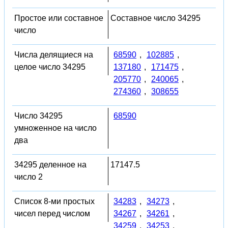
Простое или составное
Составное число 34295
число
Числа делящиеся на
68590
,
102885
,
целое число 34295
137180
,
171475
,
205770
,
240065
,
274360
,
308655
Число 34295
68590
умноженное на число
два
34295 деленное на
17147.5
число 2
Список 8-ми простых
34283
,
34273
,
чисел перед числом
34267
,
34261
,
34259
,
34253
,