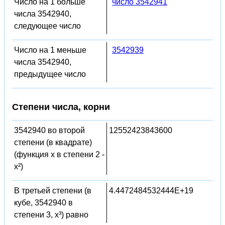
Число на 1 больше
число 3542941
числа 3542940,
следующее число
Число на 1 меньше
3542939
числа 3542940,
предыдущее число
Степени числа, корни
3542940 во второй
12552423843600
степени (в квадрате)
(функция x в степени 2 -
x²)
В третьей степени (в
4.4472484532444E+19
кубе, 3542940 в
степени 3, x³) равно