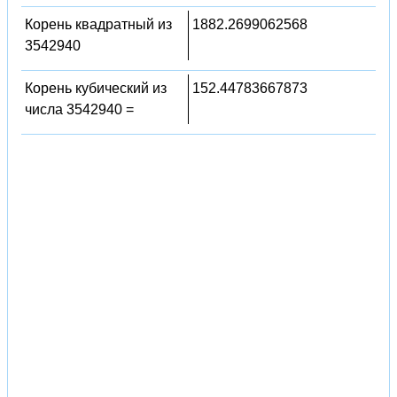
Корень квадратный из
1882.2699062568
3542940
Корень кубический из
152.44783667873
числа 3542940 =