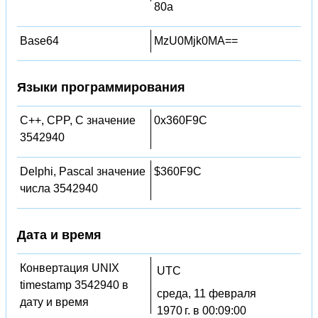
80a
Base64
MzU0Mjk0MA==
Языки программирования
C++, CPP, C значение
0x360F9C
3542940
Delphi, Pascal значение
$360F9C
числа 3542940
Дата и время
Конвертация UNIX
UTC
timestamp 3542940 в
среда, 11 февраля
дату и время
1970 г. в 00:09:00