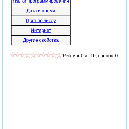
Языки программирования
Дата и время
Цвет по числу
Интернет
Другие свойства
Рейтинг
0
из
10
, оценок:
0
.