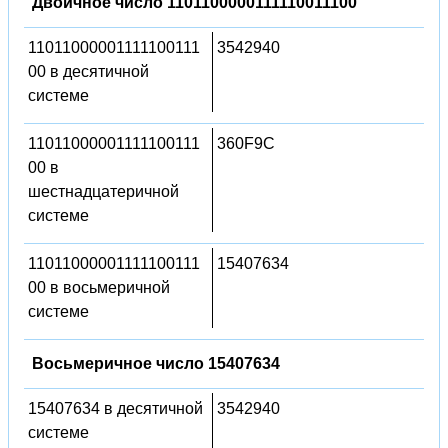
Двоичное число 1101100000111110011100
11011000001111100111
3542940
00 в десятичной
системе
11011000001111100111
360F9C
00 в
шестнадцатеричной
системе
11011000001111100111
15407634
00 в восьмеричной
системе
Восьмеричное число 15407634
15407634 в десятичной
3542940
системе