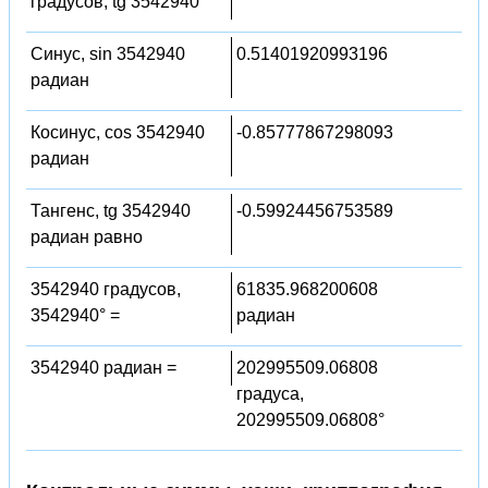
градусов, tg 3542940°
Синус, sin 3542940
0.51401920993196
радиан
Косинус, cos 3542940
-0.85777867298093
радиан
Тангенс, tg 3542940
-0.59924456753589
радиан равно
3542940 градусов,
61835.968200608
3542940° =
радиан
3542940 радиан =
202995509.06808
градуса,
202995509.06808°