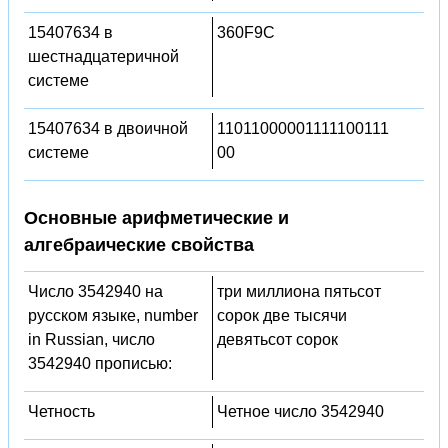
15407634 в
360F9C
шестнадцатеричной
системе
15407634 в двоичной
11011000001111100111
системе
00
Основные арифметические и
алгебраические свойства
Число 3542940 на
три миллиона пятьсот
русском языке, number
сорок две тысячи
in Russian, число
девятьсот сорок
3542940 прописью:
Четность
Четное число 3542940