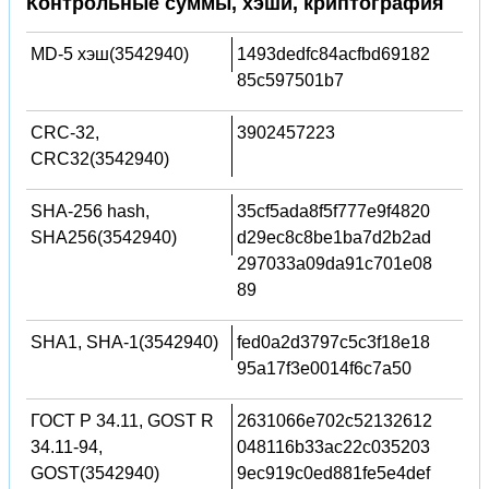
Контрольные суммы, хэши, криптография
MD-5 хэш(3542940)
1493dedfc84acfbd69182
85c597501b7
CRC-32,
3902457223
CRC32(3542940)
SHA-256 hash,
35cf5ada8f5f777e9f4820
SHA256(3542940)
d29ec8c8be1ba7d2b2ad
297033a09da91c701e08
89
SHA1, SHA-1(3542940)
fed0a2d3797c5c3f18e18
95a17f3e0014f6c7a50
ГОСТ Р 34.11, GOST R
2631066e702c52132612
34.11-94,
048116b33ac22c035203
GOST(3542940)
9ec919c0ed881fe5e4def