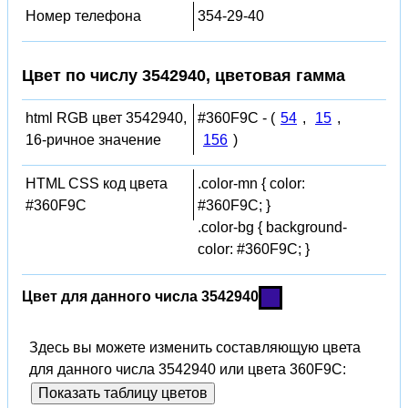
Номер телефона
354-29-40
Цвет по числу 3542940, цветовая гамма
html RGB цвет 3542940,
#360F9C - (
54
,
15
,
16-ричное значение
156
)
HTML CSS код цвета
.color-mn { color:
#360F9C
#360F9C; }
.color-bg { background-
color: #360F9C; }
Цвет для данного числа 3542940
Здесь вы можете изменить составляющую цвета
для данного числа 3542940 или цвета 360F9C:
Показать таблицу цветов