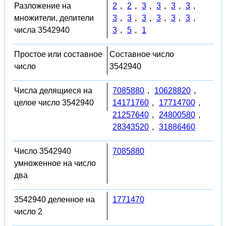
Разложение на
2
,
2
,
3
,
3
,
3
,
3
,
множители, делители
3
,
3
,
3
,
3
,
3
,
3
,
числа 3542940
3
,
5
,
1
Простое или составное
Составное число
число
3542940
Числа делящиеся на
7085880
,
10628820
,
целое число 3542940
14171760
,
17714700
,
21257640
,
24800580
,
28343520
,
31886460
Число 3542940
7085880
умноженное на число
два
3542940 деленное на
1771470
число 2