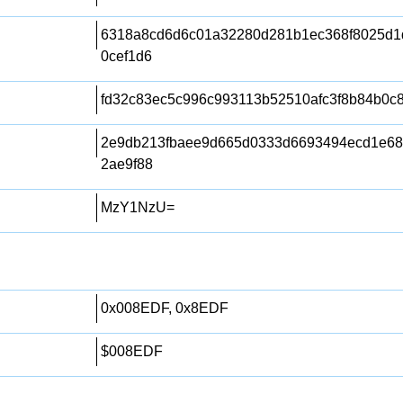
6318a8cd6d6c01a32280d281b1ec368f8025d1
0cef1d6
fd32c83ec5c996c993113b52510afc3f8b84b0c
2e9db213fbaee9d665d0333d6693494ecd1e68
2ae9f88
MzY1NzU=
0x008EDF, 0x8EDF
$008EDF