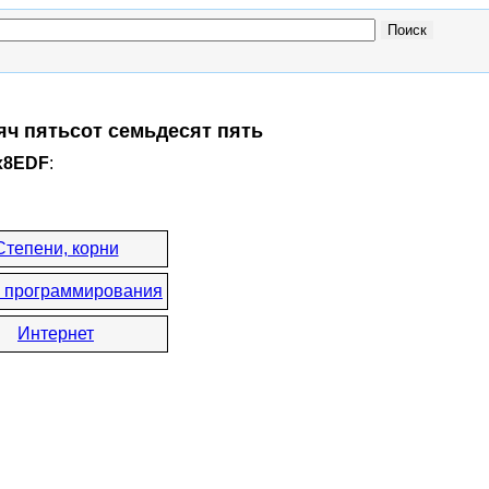
яч пятьсот семьдесят пять
0x8EDF
:
Степени, корни
 программирования
Интернет