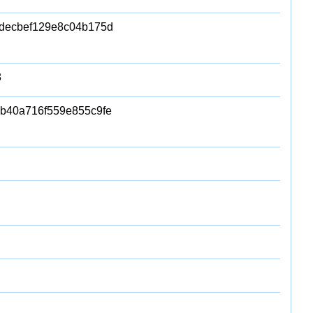
decbef129e8c04b175d
8
b40a716f559e855c9fe