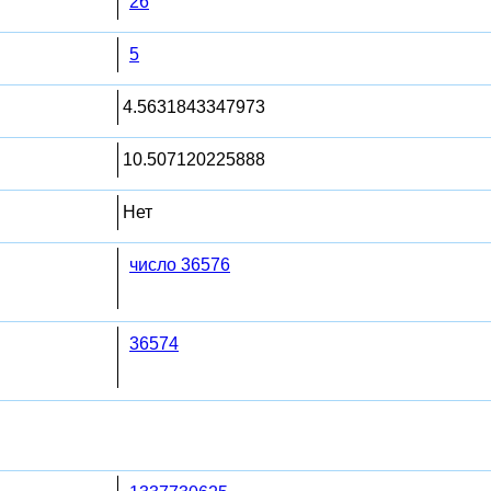
26
5
4.5631843347973
10.507120225888
Нет
число 36576
36574