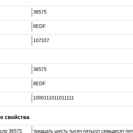
36575
8EDF
107337
36575
8EDF
1000111011011111
е свойства
исло 36575
тридцать шесть тысяч пятьсот семьдесят пят