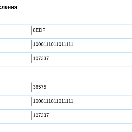
сления
8EDF
1000111011011111
107337
36575
1000111011011111
107337