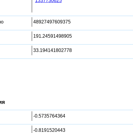
1337730625
но
48927497609375
191.24591498905
33.194141802778
ия
-0.5735764364
-0.8191520443