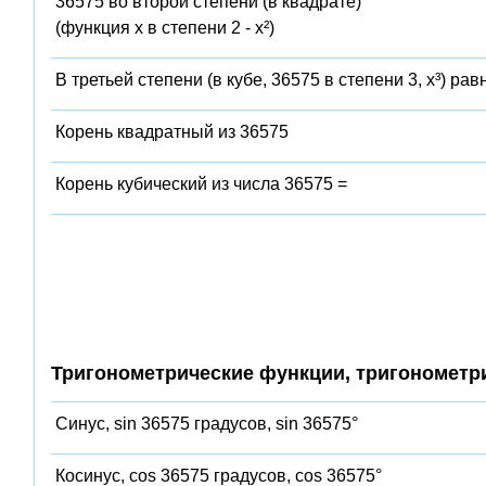
36575 во второй степени (в квадрате)
(функция x в степени 2 - x²)
В третьей степени (в кубе, 36575 в степени 3, x³) рав
Корень квадратный из 36575
Корень кубический из числа 36575 =
Тригонометрические функции, тригонометр
Синус, sin 36575 градусов, sin 36575°
Косинус, cos 36575 градусов, cos 36575°