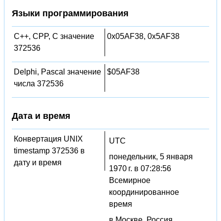
Языки программирования
C++, CPP, C значение
0x05AF38, 0x5AF38
372536
Delphi, Pascal значение
$05AF38
числа 372536
Дата и время
Конвертация UNIX
UTC
timestamp 372536 в
понедельник, 5 января
дату и время
1970 г. в 07:28:56
Всемирное
координированное
время
в Москве, Россия