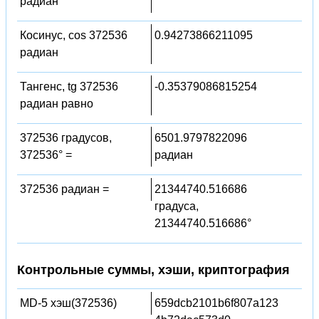
радиан
Косинус, cos 372536
0.94273866211095
радиан
Тангенс, tg 372536
-0.35379086815254
радиан равно
372536 градусов,
6501.9797822096
372536° =
радиан
372536 радиан =
21344740.516686
градуса,
21344740.516686°
Контрольные суммы, хэши, криптография
MD-5 хэш(372536)
659dcb2101b6f807a123