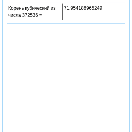
Корень кубический из
71.954188965249
числа 372536 =