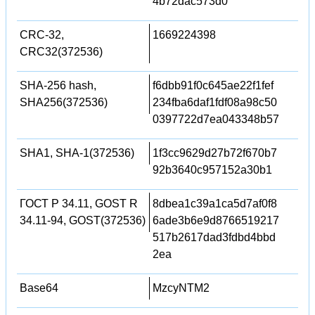
4b72dac573d0
CRC-32,
1669224398
CRC32(372536)
SHA-256 hash,
f6dbb91f0c645ae22f1fef
SHA256(372536)
234fba6daf1fdf08a98c50
0397722d7ea043348b57
SHA1, SHA-1(372536)
1f3cc9629d27b72f670b7
92b3640c957152a30b1
ГОСТ Р 34.11, GOST R
8dbea1c39a1ca5d7af0f8
34.11-94, GOST(372536)
6ade3b6e9d8766519217
517b2617dad3fdbd4bbd
2ea
Base64
MzcyNTM2