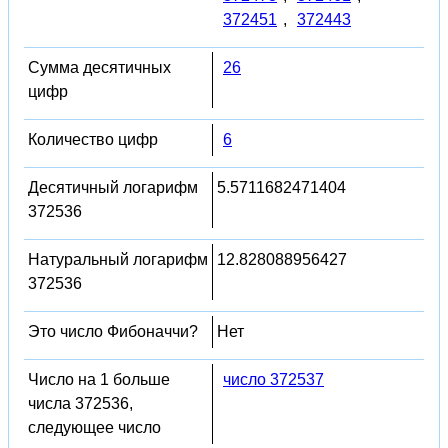
372451
,
372443
Сумма десятичных
26
цифр
Количество цифр
6
Десятичный логарифм
5.5711682471404
372536
Натуральный логарифм
12.828088956427
372536
Это число Фибоначчи?
Нет
Число на 1 больше
число 372537
числа 372536,
следующее число