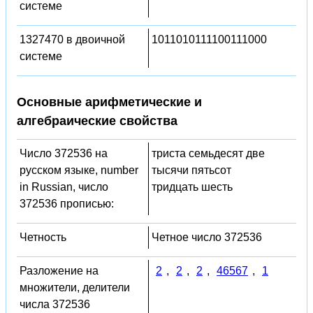
системе
1327470 в двоичной
1011010111100111000
системе
Основные арифметические и
алгебраические свойства
Число 372536 на
триста семьдесят две
русском языке, number
тысячи пятьсот
in Russian, число
тридцать шесть
372536 прописью:
Четность
Четное число 372536
Разложение на
2
,
2
,
2
,
46567
,
1
множители, делители
числа 372536