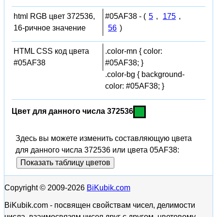
html RGB цвет 372536,
#05AF38 - (
5
,
175
,
16-ричное значение
56
)
HTML CSS код цвета
.color-mn { color:
#05AF38
#05AF38; }
.color-bg { background-
color: #05AF38; }
Цвет для данного числа 372536
Здесь вы можете изменить составляющую цвета
для данного числа 372536 или цвета 05AF38:
Показать таблицу цветов
Copyright © 2009-2026
BiKubik.com
BiKubik.com - посвящен свойствам чисел, делимости
числа, взаимосвязям чисел друг с другом, цветовому