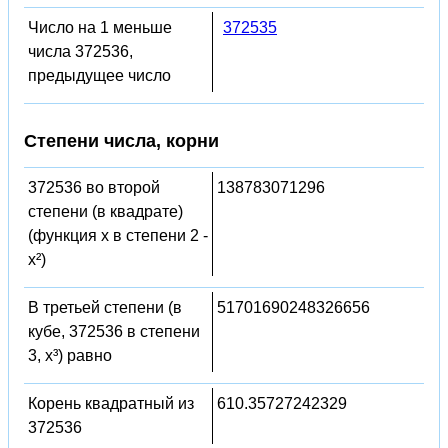
Число на 1 меньше
372535
числа 372536,
предыдущее число
Степени числа, корни
372536 во второй
138783071296
степени (в квадрате)
(функция x в степени 2 -
x²)
В третьей степени (в
51701690248326656
кубе, 372536 в степени
3, x³) равно
Корень квадратный из
610.35727242329
372536