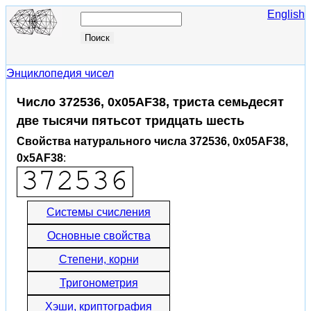
English
Энциклопедия чисел
Число 372536, 0x05AF38, триста семьдесят
две тысячи пятьсот тридцать шесть
Свойства натурального числа 372536, 0x05AF38,
0x5AF38
:
Системы счисления
Основные свойства
Степени, корни
Тригонометрия
Хэши, криптография