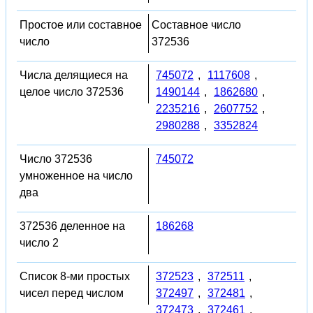
Простое или составное
Составное число
число
372536
Числа делящиеся на
745072
,
1117608
,
целое число 372536
1490144
,
1862680
,
2235216
,
2607752
,
2980288
,
3352824
Число 372536
745072
умноженное на число
два
372536 деленное на
186268
число 2
Список 8-ми простых
372523
,
372511
,
чисел перед числом
372497
,
372481
,
372473
,
372461
,