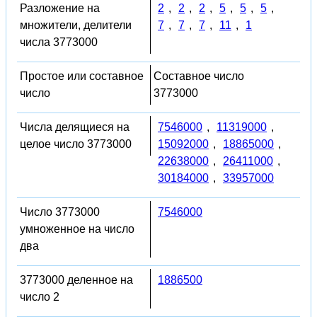
Разложение на
2
,
2
,
2
,
5
,
5
,
5
,
множители, делители
7
,
7
,
7
,
11
,
1
числа 3773000
Простое или составное
Составное число
число
3773000
Числа делящиеся на
7546000
,
11319000
,
целое число 3773000
15092000
,
18865000
,
22638000
,
26411000
,
30184000
,
33957000
Число 3773000
7546000
умноженное на число
два
3773000 деленное на
1886500
число 2