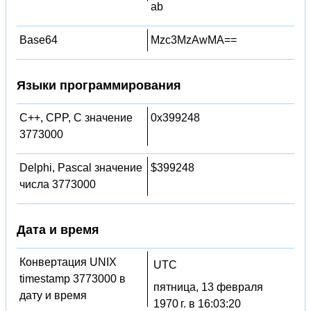
ab
Base64
Mzc3MzAwMA==
Языки программирования
C++, CPP, C значение
0x399248
3773000
Delphi, Pascal значение
$399248
числа 3773000
Дата и время
Конвертация UNIX
UTC
timestamp 3773000 в
пятница, 13 февраля
дату и время
1970 г. в 16:03:20