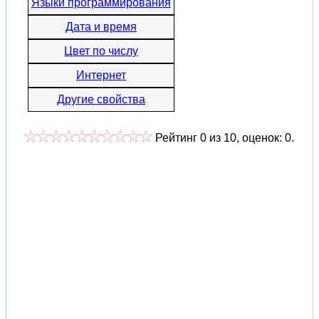
Языки программирования
Дата и время
Цвет по числу
Интернет
Другие свойства
Рейтинг
0
из
10
, оценок:
0
.