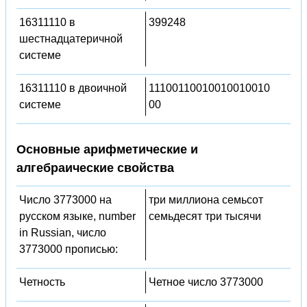
16311110 в
399248
шестнадцатеричной
системе
16311110 в двоичной
11100110010010010010
системе
00
Основные арифметические и
алгебраические свойства
Число 3773000 на
три миллиона семьсот
русском языке, number
семьдесят три тысячи
in Russian, число
3773000 прописью:
Четность
Четное число 3773000