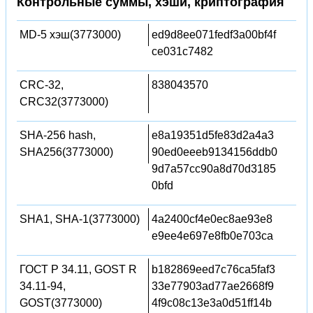
Контрольные суммы, хэши, криптография
MD-5 хэш(3773000)
ed9d8ee071fedf3a00bf4f
ce031c7482
CRC-32,
838043570
CRC32(3773000)
SHA-256 hash,
e8a19351d5fe83d2a4a3
SHA256(3773000)
90ed0eeeb9134156ddb0
9d7a57cc90a8d70d3185
0bfd
SHA1, SHA-1(3773000)
4a2400cf4e0ec8ae93e8
e9ee4e697e8fb0e703ca
ГОСТ Р 34.11, GOST R
b182869eed7c76ca5faf3
34.11-94,
33e77903ad77ae2668f9
GOST(3773000)
4f9c08c13e3a0d51ff14b