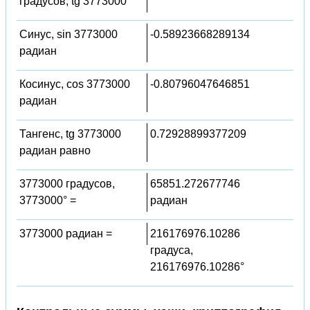
градусов, tg 3773000°
Синус, sin 3773000
-0.58923668289134
радиан
Косинус, cos 3773000
-0.80796047646851
радиан
Тангенс, tg 3773000
0.72928899377209
радиан равно
3773000 градусов,
65851.272677746
3773000° =
радиан
3773000 радиан =
216176976.10286
градуса,
216176976.10286°