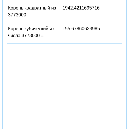
Корень квадратный из
1942.4211695716
3773000
Корень кубический из
155.67860633985
числа 3773000 =