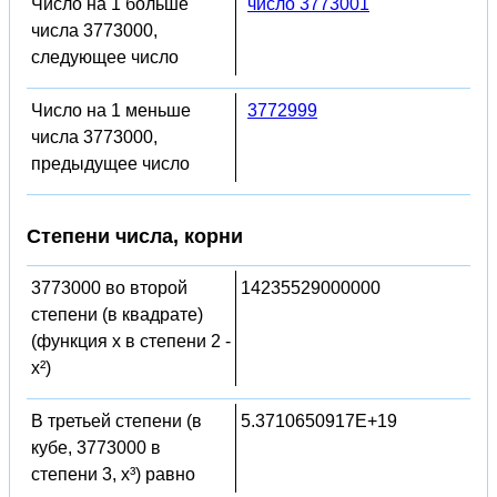
Число на 1 больше
число 3773001
числа 3773000,
следующее число
Число на 1 меньше
3772999
числа 3773000,
предыдущее число
Степени числа, корни
3773000 во второй
14235529000000
степени (в квадрате)
(функция x в степени 2 -
x²)
В третьей степени (в
5.3710650917E+19
кубе, 3773000 в
степени 3, x³) равно