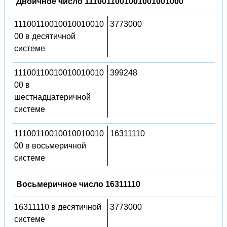
Двоичное число 1110011001001001001000
11100110010010010010
3773000
00 в десятичной
системе
11100110010010010010
399248
00 в
шестнадцатеричной
системе
11100110010010010010
16311110
00 в восьмеричной
системе
Восьмеричное число 16311110
16311110 в десятичной
3773000
системе