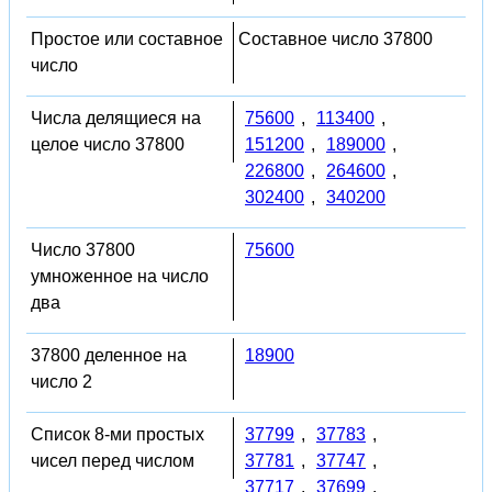
Простое или составное
Составное число 37800
число
Числа делящиеся на
75600
,
113400
,
целое число 37800
151200
,
189000
,
226800
,
264600
,
302400
,
340200
Число 37800
75600
умноженное на число
два
37800 деленное на
18900
число 2
Список 8-ми простых
37799
,
37783
,
чисел перед числом
37781
,
37747
,
37717
,
37699
,