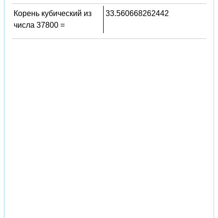
Корень кубический из
33.560668262442
числа 37800 =