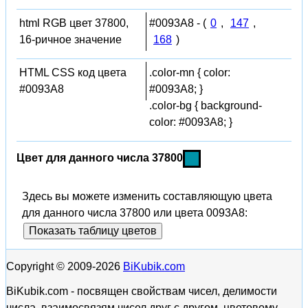
html RGB цвет 37800,
#0093A8 - (
0
,
147
,
16-ричное значение
168
)
HTML CSS код цвета
.color-mn { color:
#0093A8
#0093A8; }
.color-bg { background-
color: #0093A8; }
Цвет для данного числа 37800
Здесь вы можете изменить составляющую цвета
для данного числа 37800 или цвета 0093A8:
Показать таблицу цветов
Copyright © 2009-2026
BiKubik.com
BiKubik.com - посвящен свойствам чисел, делимости
числа, взаимосвязям чисел друг с другом, цветовому