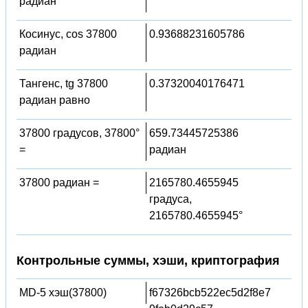
радиан
Косинус, cos 37800
0.93688231605786
радиан
Тангенс, tg 37800
0.37320040176471
радиан равно
37800 градусов, 37800°
659.73445725386
=
радиан
37800 радиан =
2165780.4655945
градуса,
2165780.4655945°
Контрольные суммы, хэши, криптография
MD-5 хэш(37800)
f67326bcb522ec5d2f8e7