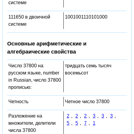
системе
111650 в двоичной
1001001110101000
системе
Основные арифметические и
алгебраические свойства
Число 37800 на
тридцать семь тысяч
русском языке, number
восемьсот
in Russian, число 37800
прописью:
Четность
Четное число 37800
Разложение на
2
,
2
,
2
,
3
,
3
,
3
,
множители, делители
5
,
5
,
7
,
1
числа 37800