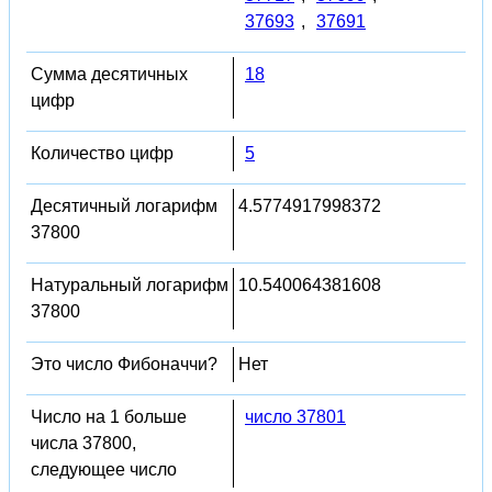
37693
,
37691
Сумма десятичных
18
цифр
Количество цифр
5
Десятичный логарифм
4.5774917998372
37800
Натуральный логарифм
10.540064381608
37800
Это число Фибоначчи?
Нет
Число на 1 больше
число 37801
числа 37800,
следующее число