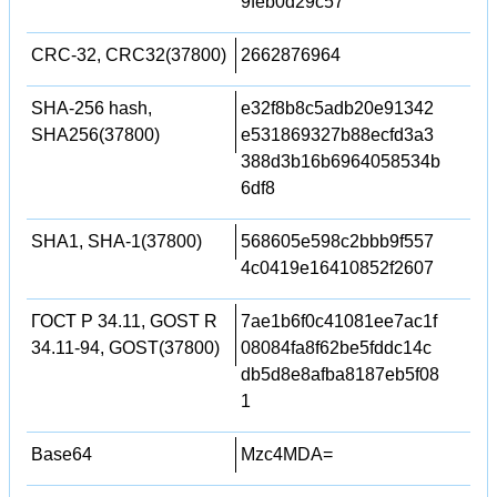
9feb0d29c57
CRC-32, CRC32(37800)
2662876964
SHA-256 hash,
e32f8b8c5adb20e91342
SHA256(37800)
e531869327b88ecfd3a3
388d3b16b6964058534b
6df8
SHA1, SHA-1(37800)
568605e598c2bbb9f557
4c0419e16410852f2607
ГОСТ Р 34.11, GOST R
7ae1b6f0c41081ee7ac1f
34.11-94, GOST(37800)
08084fa8f62be5fddc14c
db5d8e8afba8187eb5f08
1
Base64
Mzc4MDA=