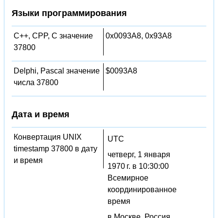
Языки программирования
C++, CPP, C значение
0x0093A8, 0x93A8
37800
Delphi, Pascal значение
$0093A8
числа 37800
Дата и время
Конвертация UNIX
UTC
timestamp 37800 в дату
четверг, 1 января
и время
1970 г. в 10:30:00
Всемирное
координированное
время
в Москве, Россия