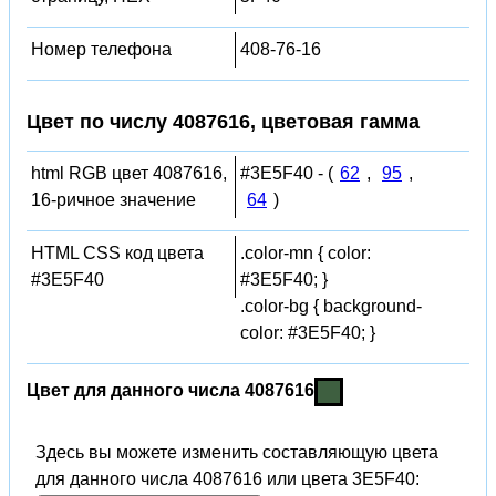
Номер телефона
408-76-16
Цвет по числу 4087616, цветовая гамма
html RGB цвет 4087616,
#3E5F40 - (
62
,
95
,
16-ричное значение
64
)
HTML CSS код цвета
.color-mn { color:
#3E5F40
#3E5F40; }
.color-bg { background-
color: #3E5F40; }
Цвет для данного числа 4087616
Здесь вы можете изменить составляющую цвета
для данного числа 4087616 или цвета 3E5F40: