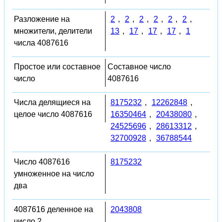
Разложение на
2
,
2
,
2
,
2
,
2
,
2
,
множители, делители
13
,
17
,
17
,
17
,
1
числа 4087616
Простое или составное
Составное число
число
4087616
Числа делящиеся на
8175232
,
12262848
,
целое число 4087616
16350464
,
20438080
,
24525696
,
28613312
,
32700928
,
36788544
Число 4087616
8175232
умноженное на число
два
4087616 деленное на
2043808
число 2