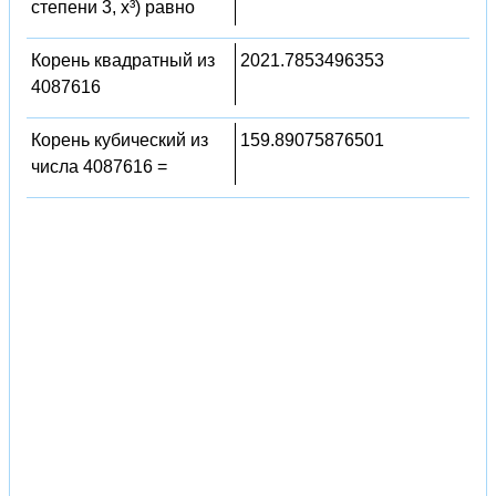
степени 3, x³) равно
Корень квадратный из
2021.7853496353
4087616
Корень кубический из
159.89075876501
числа 4087616 =