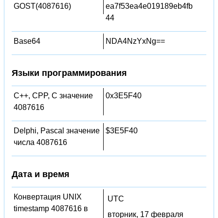
GOST(4087616)
ea7f53ea4e019189eb4fb
44
Base64
NDA4NzYxNg==
Языки программирования
C++, CPP, C значение
0x3E5F40
4087616
Delphi, Pascal значение
$3E5F40
числа 4087616
Дата и время
Конвертация UNIX
UTC
timestamp 4087616 в
вторник, 17 февраля