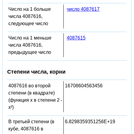
Число на 1 больше
число 4087617
числа 4087616,
следующее число
Число на 1 меньше
4087615
числа 4087616,
предыдущее число
Степени числа, корни
4087616 во второй
16708604563456
степени (в квадрате)
(функция x в степени 2 -
x²)
В третьей степени (в
6.8298359351256E+19
кубе, 4087616 в