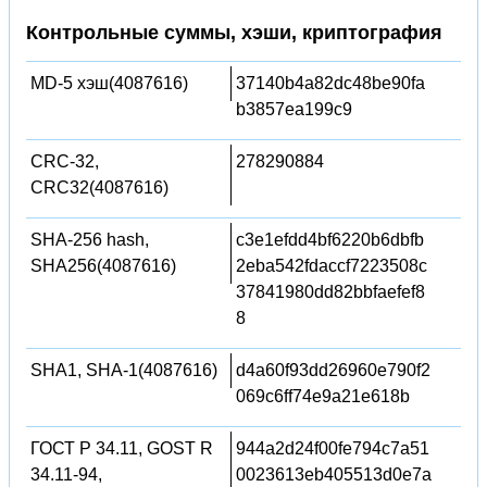
Контрольные суммы, хэши, криптография
MD-5 хэш(4087616)
37140b4a82dc48be90fa
b3857ea199c9
CRC-32,
278290884
CRC32(4087616)
SHA-256 hash,
c3e1efdd4bf6220b6dbfb
SHA256(4087616)
2eba542fdaccf7223508c
37841980dd82bbfaefef8
8
SHA1, SHA-1(4087616)
d4a60f93dd26960e790f2
069c6ff74e9a21e618b
ГОСТ Р 34.11, GOST R
944a2d24f00fe794c7a51
34.11-94,
0023613eb405513d0e7a