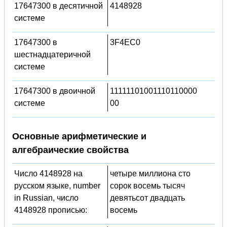
17647300 в десятичной
4148928
системе
17647300 в
3F4EC0
шестнадцатеричной
системе
17647300 в двоичной
11111101001110110000
системе
00
Основные арифметические и
алгебраические свойства
Число 4148928 на
четыре миллиона сто
русском языке, number
сорок восемь тысяч
in Russian, число
девятьсот двадцать
4148928 прописью:
восемь