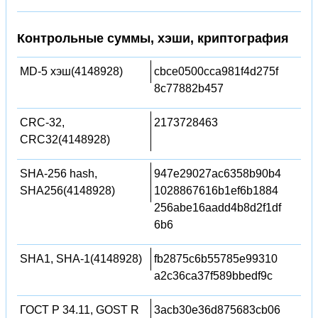
Контрольные суммы, хэши, криптография
MD-5 хэш(4148928)
cbce0500cca981f4d275f
8c77882b457
CRC-32,
2173728463
CRC32(4148928)
SHA-256 hash,
947e29027ac6358b90b4
SHA256(4148928)
1028867616b1ef6b1884
256abe16aadd4b8d2f1df
6b6
SHA1, SHA-1(4148928)
fb2875c6b55785e99310
a2c36ca37f589bbedf9c
ГОСТ Р 34.11, GOST R
3acb30e36d875683cb06