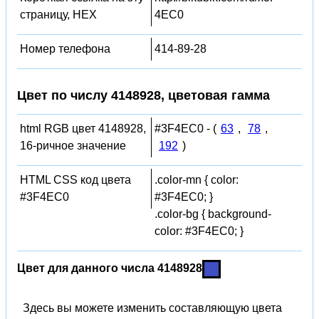
страницу, HEX
4EC0
Номер телефона
414-89-28
Цвет по числу 4148928, цветовая гамма
html RGB цвет 4148928,
#3F4EC0 - (
63
,
78
,
16-ричное значение
192
)
HTML CSS код цвета
.color-mn { color:
#3F4EC0
#3F4EC0; }
.color-bg { background-
color: #3F4EC0; }
Цвет для данного числа 4148928
Здесь вы можете изменить составляющую цвета