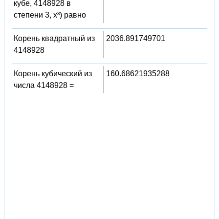
кубе, 4148928 в
степени 3, x³) равно
Корень квадратный из
2036.891749701
4148928
Корень кубический из
160.68621935288
числа 4148928 =