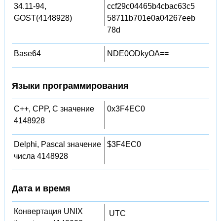
34.11-94,
ccf29c04465b4cbac63c5
GOST(4148928)
58711b701e0a04267eeb
78d
Base64
NDE0ODkyOA==
Языки программирования
C++, CPP, C значение
0x3F4EC0
4148928
Delphi, Pascal значение
$3F4EC0
числа 4148928
Дата и время
Конвертация UNIX
UTC