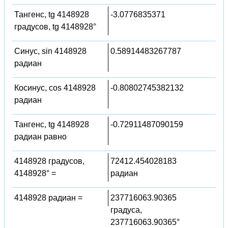
Тангенс, tg 4148928
-3.0776835371
градусов, tg 4148928°
Синус, sin 4148928
0.58914483267787
радиан
Косинус, cos 4148928
-0.80802745382132
радиан
Тангенс, tg 4148928
-0.72911487090159
радиан равно
4148928 градусов,
72412.454028183
4148928° =
радиан
4148928 радиан =
237716063.90365
градуса,
237716063.90365°