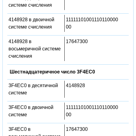
системе счисления
4148928 в двоичной
11111101001110110000
системе счисления
00
4148928 в
17647300
восьмеричной системе
счисления
Шестнадцатеричное число 3F4EC0
3F4EC0 в десятичной
4148928
системе
3F4EC0 в двоичной
11111101001110110000
системе
00
3F4EC0 в
17647300