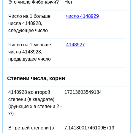
Это число Фибоначчи?
Нет
Число на 1 больше
число 4148929
числа 4148928,
следующее число
Число на 1 меньше
4148927
числа 4148928,
предыдущее число
Степени числа, корни
4148928 во второй
17213603549184
степени (в квадрате)
(функция x в степени 2 -
x²)
В третьей степени (в
7.1418001746109E+19