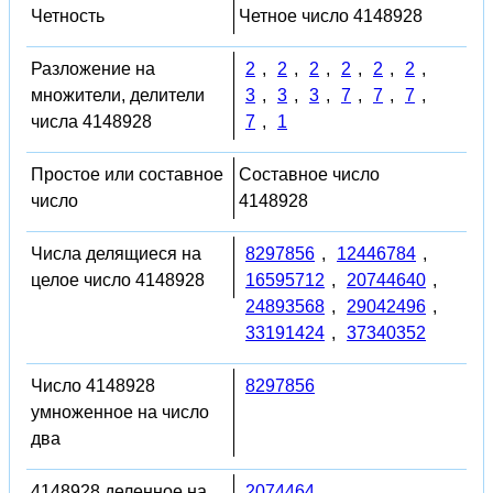
Четность
Четное число 4148928
Разложение на
2
,
2
,
2
,
2
,
2
,
2
,
множители, делители
3
,
3
,
3
,
7
,
7
,
7
,
числа 4148928
7
,
1
Простое или составное
Составное число
число
4148928
Числа делящиеся на
8297856
,
12446784
,
целое число 4148928
16595712
,
20744640
,
24893568
,
29042496
,
33191424
,
37340352
Число 4148928
8297856
умноженное на число
два
4148928 деленное на
2074464