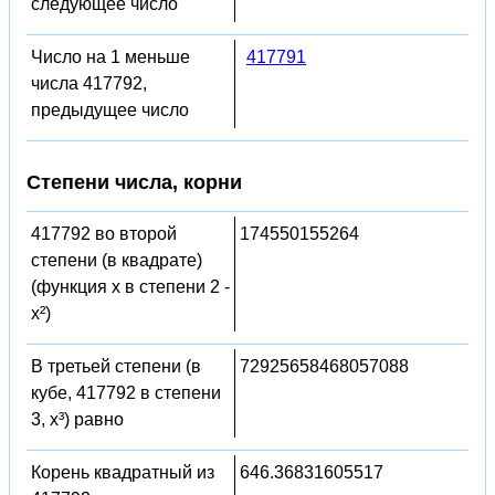
следующее число
Число на 1 меньше
417791
числа 417792,
предыдущее число
Степени числа, корни
417792 во второй
174550155264
степени (в квадрате)
(функция x в степени 2 -
x²)
В третьей степени (в
72925658468057088
кубе, 417792 в степени
3, x³) равно
Корень квадратный из
646.36831605517