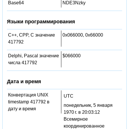
Base64
NDE3Nzky
Языки программирования
C++, CPP, C значение
0x066000, 0x66000
417792
Delphi, Pascal значение
$066000
числа 417792
Дата и время
Конвертация UNIX
UTC
timestamp 417792 в
понедельник, 5 января
дату и время
1970 г. в 20:03:12
Всемирное
координированное