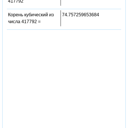
417792
Корень кубический из
74.757259653684
числа 417792 =