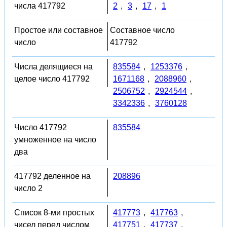
числа 417792
2
,
3
,
17
,
1
Простое или составное
Составное число
число
417792
Числа делящиеся на
835584
,
1253376
,
целое число 417792
1671168
,
2088960
,
2506752
,
2924544
,
3342336
,
3760128
Число 417792
835584
умноженное на число
два
417792 деленное на
208896
число 2
Список 8-ми простых
417773
,
417763
,
чисел перед числом
417751
,
417737
,