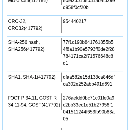
MD-5 хэш(417792)
809f2351b8531ab4f329e
d958f0cf20b
CRC-32,
954440217
CRC32(417792)
SHA-256 hash,
77f1c190b841761855b5
SHA256(417792)
4f8a1b90e5793ff0de2f28
784171ca2f71576648c8
d1
SHA1, SHA-1(417792)
dfaa582e15d138ca846df
ca302e252abb491d691
ГОСТ Р 34.11, GOST R
276aefdd0bc71c01fe0a9
34.11-94, GOST(417792)
c2bb33ec1e51b27958f1
041511244f653fb90b83a
05