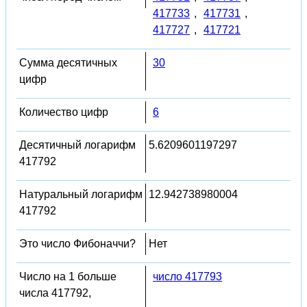
417733
,
417731
,
417727
,
417721
Сумма десятичных
30
цифр
Количество цифр
6
Десятичный логарифм
5.6209601197297
417792
Натуральный логарифм
12.942738980004
417792
Это число Фибоначчи?
Нет
Число на 1 больше
число 417793
числа 417792,