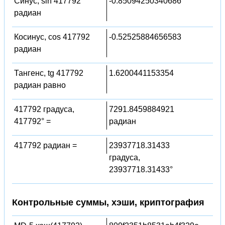
Синус, sin 417792
-0.85094250340686
радиан
Косинус, cos 417792
-0.52525884656583
радиан
Тангенс, tg 417792
1.6200441153354
радиан равно
417792 градуса,
7291.8459884921
417792° =
радиан
417792 радиан =
23937718.31433
градуса,
23937718.31433°
Контрольные суммы, хэши, криптография