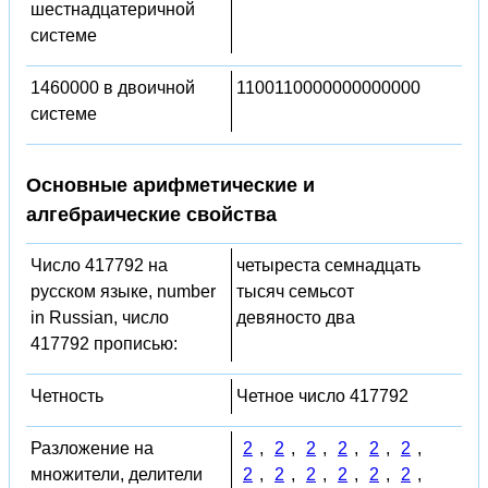
шестнадцатеричной
системе
1460000 в двоичной
1100110000000000000
системе
Основные арифметические и
алгебраические свойства
Число 417792 на
четыреста семнадцать
русском языке, number
тысяч семьсот
in Russian, число
девяносто два
417792 прописью:
Четность
Четное число 417792
Разложение на
2
,
2
,
2
,
2
,
2
,
2
,
множители, делители
2
,
2
,
2
,
2
,
2
,
2
,