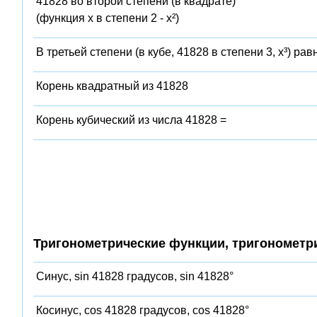
41828 во второй степени (в квадрате)
(функция x в степени 2 - x²)
В третьей степени (в кубе, 41828 в степени 3, x³) рав
Корень квадратный из 41828
Корень кубический из числа 41828 =
Тригонометрические функции, тригонометр
Синус, sin 41828 градусов, sin 41828°
Косинус, cos 41828 градусов, cos 41828°