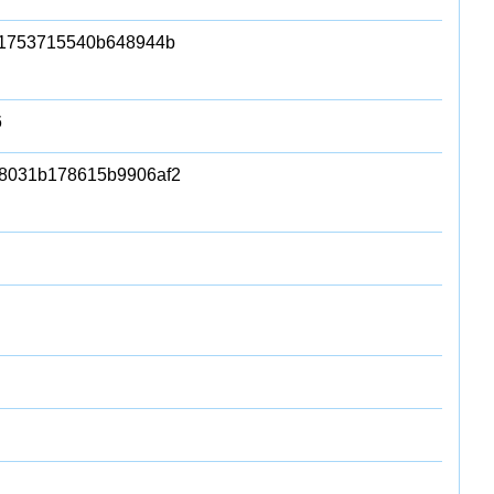
1753715540b648944b
6
8031b178615b9906af2