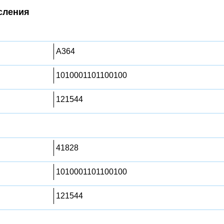
сления
A364
1010001101100100
121544
41828
1010001101100100
121544