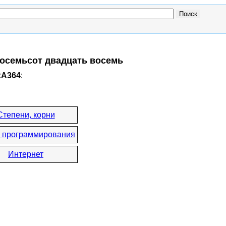
восемьсот двадцать восемь
xA364
:
Степени, корни
 программирования
Интернет