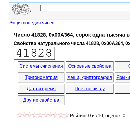
Энциклопедия чисел
Число 41828, 0x00A364, сорок одна тысяча 
Свойства натурального числа 41828, 0x00A364, 0
Системы счисления
Основные свойства
Тригонометрия
Хэши, криптография
Языки
Дата и время
Цвет по числу
Другие свойства
Рейтинг
0
из
10
, оценок:
0
.