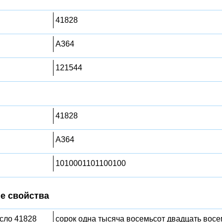
41828
A364
121544
41828
A364
1010001101100100
е свойства
исло 41828
сорок одна тысяча восемьсот двадцать восе