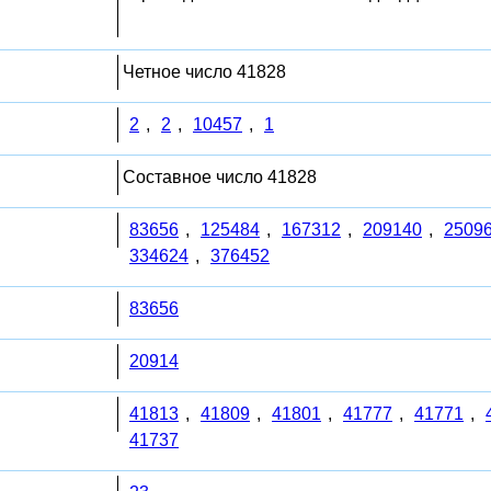
Четное число 41828
2
,
2
,
10457
,
1
Составное число 41828
83656
,
125484
,
167312
,
209140
,
2509
334624
,
376452
83656
20914
41813
,
41809
,
41801
,
41777
,
41771
,
41737