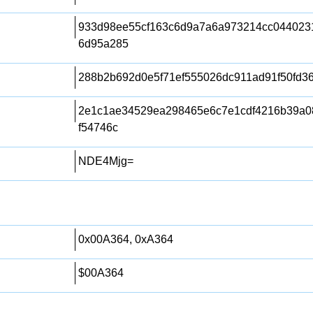
933d98ee55cf163c6d9a7a6a973214cc044023
6d95a285
288b2b692d0e5f71ef555026dc911ad91f50fd3
2e1c1ae34529ea298465e6c7e1cdf4216b39a0
f54746c
NDE4Mjg=
0x00A364, 0xA364
$00A364