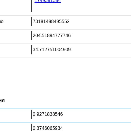
1749581584
но
73181498495552
204.51894777746
34.712751004909
ия
0.9271838546
0.3746065934