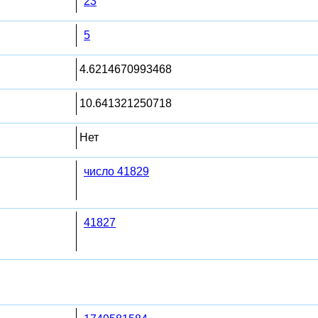
23
5
4.6214670993468
10.641321250718
Нет
число 41829
41827