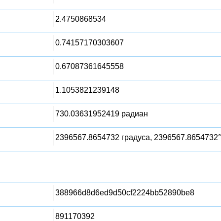
2.4750868534
0.74157170303607
0.67087361645558
1.1053821239148
730.03631952419 радиан
2396567.8654732 градуса, 2396567.8654732°
388966d8d6ed9d50cf2224bb52890be8
891170392