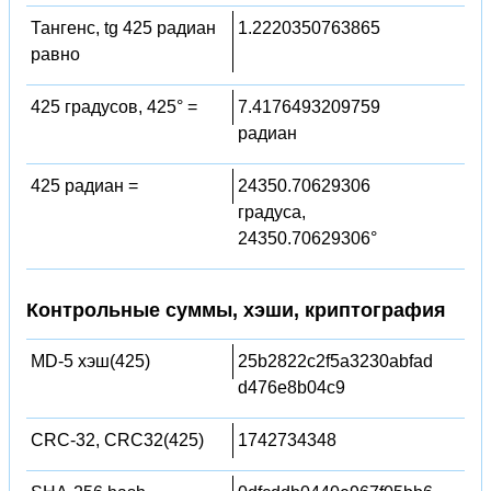
Тангенс, tg 425 радиан
1.2220350763865
равно
425 градусов, 425° =
7.4176493209759
радиан
425 радиан =
24350.70629306
градуса,
24350.70629306°
Контрольные суммы, хэши, криптография
MD-5 хэш(425)
25b2822c2f5a3230abfad
d476e8b04c9
CRC-32, CRC32(425)
1742734348