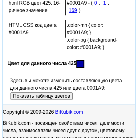
html RGB цвет 425, 16-
#0001A9 - (
0
,
1
,
ричное значение
169
)
HTML CSS код цвета
.color-mn { color:
#0001A9
#0001A9; }
.color-bg { background-
color: #0001A9; }
Цвет для данного числа 425
Здесь вы можете изменить составляющую цвета
для данного числа 425 или цвета 0001A9:
Показать таблицу цветов
Copyright © 2009-2026
BiKubik.com
BiKubik.com - посвящен свойствам чисел, делимости
числа, взаимосвязям чисел друг с другом, цветовому
представлению чисел, математике и программированию,