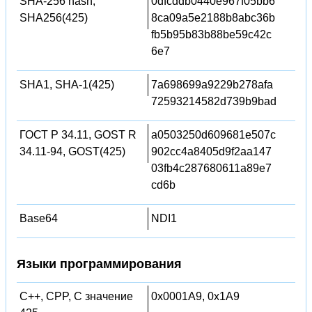
SHA-256 hash,
0dfcddb0440e967f05bb6
SHA256(425)
8ca09a5e2188b8abc36b
fb5b95b83b88be59c42c
6e7
SHA1, SHA-1(425)
7a698699a9229b278afa
72593214582d739b9bad
ГОСТ Р 34.11, GOST R
a0503250d609681e507c
34.11-94, GOST(425)
902cc4a8405d9f2aa147
03fb4c287680611a89e7
cd6b
Base64
NDI1
Языки программирования
C++, CPP, C значение
0x0001A9, 0x1A9