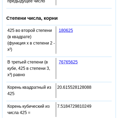
предыдущее число
Степени числа, корни
425 во второй степени
180625
(в квадрате)
(функция x в степени 2 -
x²)
В третьей степени (в
76765625
кубе, 425 в степени 3,
x³) равно
Корень квадратный из
20.615528128088
425
Корень кубический из
7.5184729810249
числа 425 =